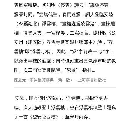
雲氣密積貌。陶淵明《停雲》詩云：“靄靄停雲，
濛濛時雨。”雲層低垂，春雨迷濛，詞人登臨安陸
（今屬湖北）浮雲樓。“畫樓森聳凌雲渚”，畫棟雕
欄，凌聳入雲，一寫樓美，二寫樓高。據杜牧《題
安州（即安陸）浮雲寺樓寄湖州張郎中》詩，“浮
雲樓”即“浮雲寺樓”。因此，“聳”字前著一“森”字，
以突出寺樓的莊嚴；同時也刻畫出雲氣籠罩時的氛
圍。次二句寫登樓賦詩。“紫薇”，指杜... 
陳慶元 · 宋詞鑑賞辭典（新一版） · 上海辭書出版社
 安陸，即今湖北安陸市。浮雲樓，是指浮雲寺
樓。唐人趙嘏登上浮雲樓，曾在浮雲樓牆壁上題寫
了一首《登安陸西樓》，至宋時尚存。
