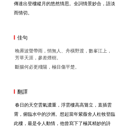
傳達出登樓縱月的悠然情思。全詞情景妙合，語淡
而情切。 
佳句
晚霽波聲帶雨，悄無人、舟橫野渡，數峯江上，
芳草天涯，參差煙樹。
斷腸何必更殘陽，極目傷平楚。
翻譯
 春日的天空雲氣濃重，浮雲樓高高聳立，直插雲
霄，俯臨水中的沙洲。想起當年紫薇舍人杜牧登臨
此樓，最是令人動情，他曾寫下了極其精妙的詩