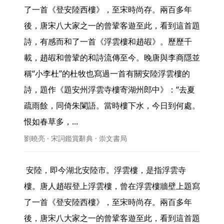
了一首《登安陸西樓》，至宋時尚存。兩百多年
後，唐宋八大家之一的曾鞏客遊至此，看到這首題
詩，有感而和了一首《浮雲樓和趙嘏》。歷歷千
載，趙嘏和曾鞏的和詩流傳至今。晚唐與李商隱並
稱“小李杜”的杜牧也寫過一首有關安陸浮雲樓的
詩，題作《題安州浮雲寺樓寄湖州郎中》：“去夏
疏雨餘，同倚朱闌語。當時樓下水，今日到何處。
恨如春草多，... 
劉曉亮 · 宋詞鑑賞辭典 · 崇文書局
 安陸，即今湖北安陸市。浮雲樓，是指浮雲寺
樓。唐人趙嘏登上浮雲樓，曾在浮雲樓牆壁上題寫
了一首《登安陸西樓》，至宋時尚存。兩百多年
後，唐宋八大家之一的曾鞏客遊至此，看到這首題