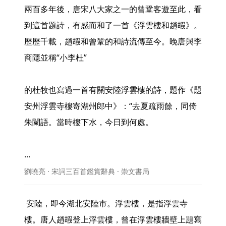
兩百多年後，唐宋八大家之一的曾鞏客遊至此，看
到這首題詩，有感而和了一首《浮雲樓和趙嘏》。
歷歷千載，趙嘏和曾鞏的和詩流傳至今。晚唐與李
商隱並稱“小李杜”

的杜牧也寫過一首有關安陸浮雲樓的詩，題作《題
安州浮雲寺樓寄湖州郎中》：“去夏疏雨餘，同倚
朱闌語。當時樓下水，今日到何處。

... 
劉曉亮 · 宋詞三百首鑑賞辭典 · 崇文書局
 安陸，即今湖北安陸市。浮雲樓，是指浮雲寺
樓。唐人趙嘏登上浮雲樓，曾在浮雲樓牆壁上題寫