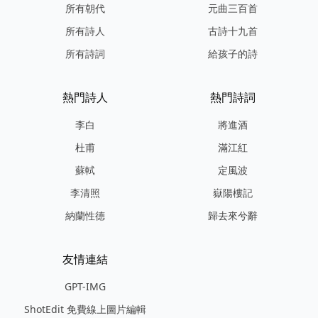
所有朝代
元曲三百首
所有詩人
古詩十九首
所有詩詞
給孩子的詩
熱門詩人
熱門詩詞
李白
將進酒
杜甫
滿江紅
蘇軾
定風波
李清照
嶽陽樓記
納蘭性德
歸去來兮辭
友情連結
GPT-IMG
ShotEdit 免費線上圖片編輯