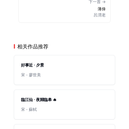
下一首 →
薄倖
呂渭老
相关作品推荐
好事近 · 夕景
宋 - 廖世美
臨江仙 · 夜歸臨皋 🔥
宋 - 蘇軾