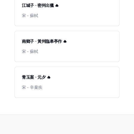
江城子 · 密州出獵 🔥
宋 - 蘇軾
南鄉子 · 黃州臨皋亭作 🔥
宋 - 蘇軾
青玉案 · 元夕 🔥
宋 - 辛棄疾