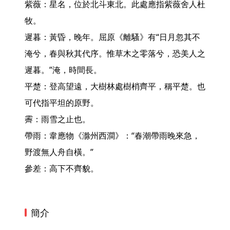
紫薇：星名，位於北斗東北。此處應指紫薇舍人杜
牧。

遲暮：黃昏，晚年。屈原《離騷》有“日月忽其不
淹兮，春與秋其代序。惟草木之零落兮，恐美人之
遲暮。”淹，時間長。

平楚：登高望遠，大樹林處樹梢齊平，稱平楚。也
可代指平坦的原野。

霽：雨雪之止也。

帶雨：韋應物《滁州西澗》：“春潮帶雨晚來急，
野渡無人舟自橫。”

參差：高下不齊貌。 
簡介