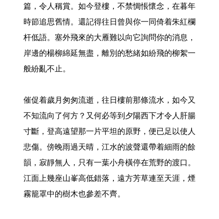
篇，令人稱賞。如今登樓，不禁惆悵懷念，在暮年
時節追思舊情。還記得往日曾與你一同倚着朱紅欄
杆低語。塞外飛來的大雁難以向它詢問你的消息，
岸邊的楊柳綿延無盡，離別的愁緒如紛飛的柳絮一
般紛亂不止。

催促着歲月匆匆流逝，往日樓前那條流水，如今又
不知流向了何方？又何必等到夕陽西下才令人肝腸
寸斷，登高遠望那一片平坦的原野，便已足以使人
悲傷。傍晚雨過天晴，江水的波聲還帶着細雨的餘
韻，寂靜無人，只有一葉小舟橫停在荒野的渡口。
江面上幾座山峯高低錯落，遠方芳草連至天涯，煙
霧籠罩中的樹木也參差不齊。 