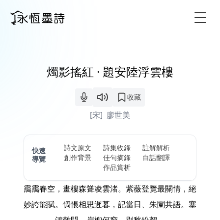
Togg
燭影搖紅 · 題安陸浮雲樓
收藏
[宋]
廖世美
詩文原文
詩集收錄
註解解析
快速
創作背景
佳句摘錄
白話翻譯
導覽
作品賞析
靄靄春空，畫樓森聳凌雲渚。紫薇登覽最關情，絕
妙誇能賦。惆悵相思遲暮，記當日、朱闌共語。塞