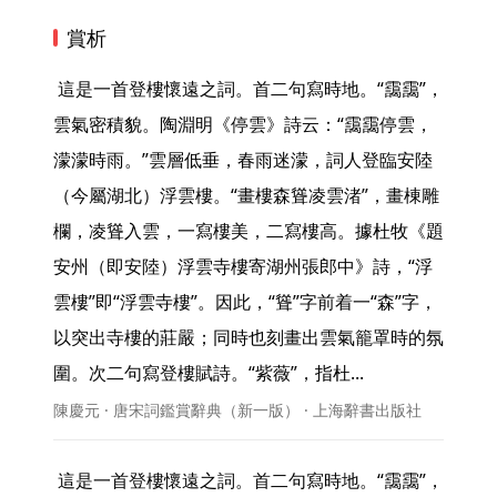
賞析
 這是一首登樓懷遠之詞。首二句寫時地。“靄靄”，
雲氣密積貌。陶淵明《停雲》詩云：“靄靄停雲，
濛濛時雨。”雲層低垂，春雨迷濛，詞人登臨安陸
（今屬湖北）浮雲樓。“畫樓森聳凌雲渚”，畫棟雕
欄，凌聳入雲，一寫樓美，二寫樓高。據杜牧《題
安州（即安陸）浮雲寺樓寄湖州張郎中》詩，“浮
雲樓”即“浮雲寺樓”。因此，“聳”字前着一“森”字，
以突出寺樓的莊嚴；同時也刻畫出雲氣籠罩時的氛
圍。次二句寫登樓賦詩。“紫薇”，指杜... 
陳慶元 · 唐宋詞鑑賞辭典（新一版） · 上海辭書出版社
 這是一首登樓懷遠之詞。首二句寫時地。“靄靄”，