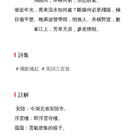
鴻難問，岸柳何窮，別愁紛絮。
催促年光，舊來流水知何處？斷腸何必更殘陽，極
目傷平楚。晚霽波聲帶雨，悄無人、舟橫野渡，數
峯江上，芳草天涯，參差煙樹。
詩集
# 燭影搖紅
# 宋詞三百首
註解
 安陸：今湖北省安陸市。

浮雲樓：即浮雲寺樓。

靄靄：雲氣密集的樣子。
