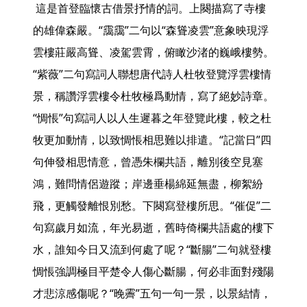
 這是首登臨懷古借景抒情的詞。上闋描寫了寺樓
的雄偉森嚴。“靄靄”二句以“森聳凌雲”意象映現浮
雲樓莊嚴高聳、凌駕雲霄，俯瞰沙渚的巍峨樓勢。
“紫薇”二句寫詞人聯想唐代詩人杜牧登覽浮雲樓情
景，稱讚浮雲樓令杜牧極爲動情，寫了絕妙詩章。
“惆悵”句寫詞人以人生遲暮之年登覽此樓，較之杜
牧更加動情，以致惆悵相思難以排遣。“記當日”四
句伸發相思情意，曾憑朱欄共語，離別後空見塞
鴻，難問情侶遊蹤；岸邊垂楊綿延無盡，柳絮紛
飛，更觸發離恨別愁。下闋寫登樓所思。“催促”二
句寫歲月如流，年光易逝，舊時倚欄共語處的樓下
水，誰知今日又流到何處了呢？“斷腸”二句就登樓
惆悵強調極目平楚令人傷心斷腸，何必非面對殘陽
才悲涼感傷呢？“晚霽”五句一句一景，以景結情，