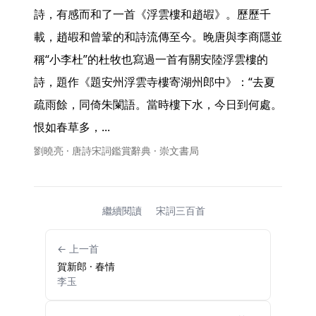
詩，有感而和了一首《浮雲樓和趙嘏》。歷歷千
載，趙嘏和曾鞏的和詩流傳至今。晚唐與李商隱並
稱“小李杜”的杜牧也寫過一首有關安陸浮雲樓的
詩，題作《題安州浮雲寺樓寄湖州郎中》：“去夏
疏雨餘，同倚朱闌語。當時樓下水，今日到何處。
恨如春草多，... 
劉曉亮 · 唐詩宋詞鑑賞辭典 · 崇文書局
繼續閱讀
宋詞三百首
← 上一首
賀新郎 · 春情
李玉