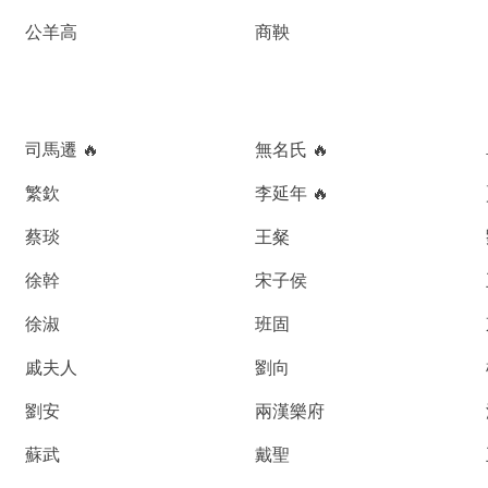
公羊高
商鞅
司馬遷 🔥
無名氏 🔥
繁欽
李延年 🔥
蔡琰
王粲
徐幹
宋子侯
徐淑
班固
戚夫人
劉向
劉安
兩漢樂府
蘇武
戴聖