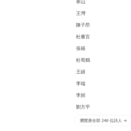
寒山
王灣
陳子昂
杜審言
張籍
杜荀鶴
王績
李端
李頻
劉方平
瀏覽唐全部 246 位詩人 →