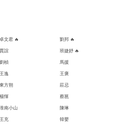
卓文君 🔥
劉邦 🔥
賈誼
班婕妤 🔥
劉楨
馬援
王逸
王褒
東方朔
莊忌
楊惲
蔡邕
淮南小山
陳琳
王充
韓嬰