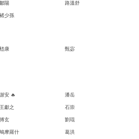
鄒陽
路溫舒
褚少孫
嵇康
甄宓
謝安 🔥
潘岳
王獻之
石崇
傅玄
劉琨
鳩摩羅什
葛洪