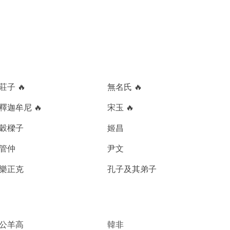
莊子 🔥
無名氏 🔥
釋迦牟尼 🔥
宋玉 🔥
穀樑子
姬昌
管仲
尹文
樂正克
孔子及其弟子
公羊高
韓非