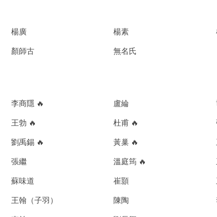
楊廣
楊素
顏師古
無名氏
李商隱 🔥
盧綸
王勃 🔥
杜甫 🔥
劉禹錫 🔥
黃巢 🔥
張繼
溫庭筠 🔥
蘇味道
崔顥
王翰（子羽）
陳陶