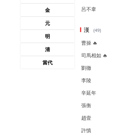
呂不韋
金
元
漢
(49)
明
曹操 🔥
清
司馬相如 🔥
當代
劉徹
李陵
辛延年
張衡
趙壹
許慎