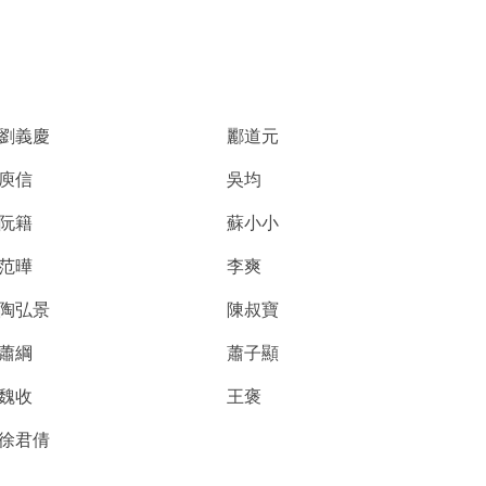
劉義慶
酈道元
庾信
吳均
阮籍
蘇小小
范曄
李爽
陶弘景
陳叔寶
蕭綱
蕭子顯
魏收
王褒
徐君倩