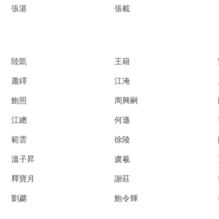
張湛
張載
陸凱
王籍
蕭繹
江淹
鮑照
周興嗣
江總
何遜
範雲
徐陵
溫子昇
虞羲
釋寶月
謝莊
劉勰
鮑令輝