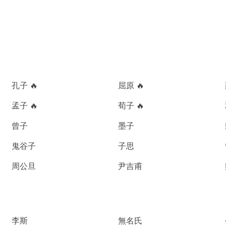
孔子 🔥
屈原 🔥
孟子 🔥
荀子 🔥
曾子
墨子
鬼谷子
子思
周公旦
尹吉甫
李斯
無名氏