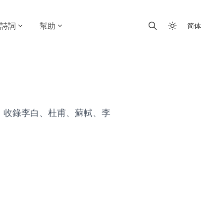
詩詞
幫助
简体
。 收錄李白、杜甫、蘇軾、李