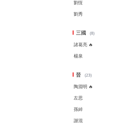
劉恆
劉秀
三國
(8)
諸葛亮 🔥
楊泉
晉
(23)
陶淵明 🔥
左思
孫綽
謝混