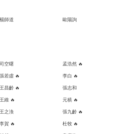
楊師道
歐陽詢
司空曙
孟浩然 🔥
張若虛 🔥
李白 🔥
王昌齡 🔥
張志和
王維 🔥
元稹 🔥
王之渙
張九齡 🔥
李賀 🔥
杜牧 🔥