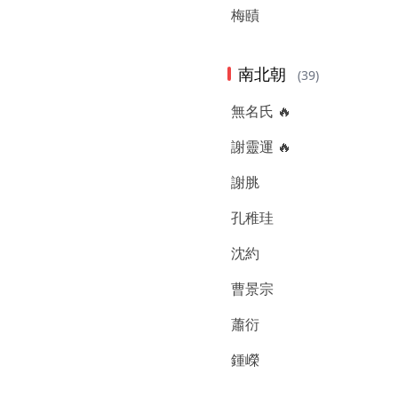
梅賾
南北朝
(39)
無名氏 🔥
謝靈運 🔥
謝脁
孔稚珪
沈約
曹景宗
蕭衍
鍾嶸