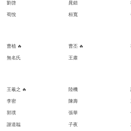
劉啓
晁錯
荀悅
桓寬
曹植 🔥
曹丕 🔥
無名氏
王肅
王羲之 🔥
陸機
李密
陳壽
郭璞
張華
謝道韞
子夜