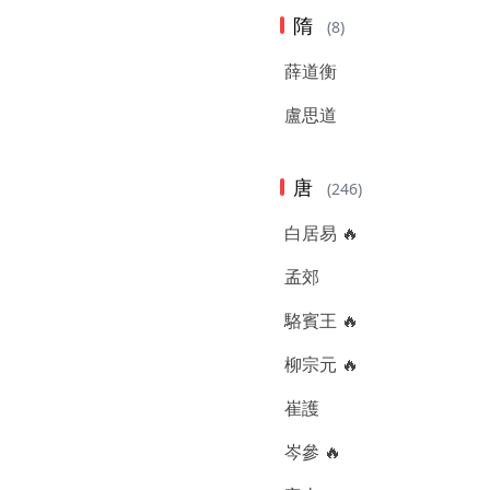
隋
(8)
薛道衡
盧思道
唐
(246)
白居易 🔥
孟郊
駱賓王 🔥
柳宗元 🔥
崔護
岑參 🔥