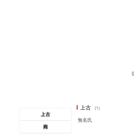
上古
(1)
上古
無名氏
商