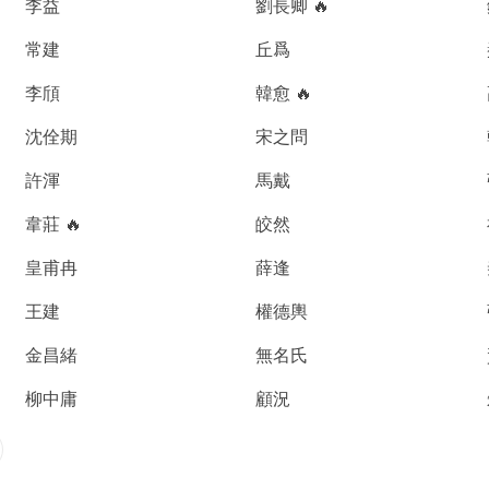
李益
劉長卿 🔥
常建
丘爲
李頎
韓愈 🔥
沈佺期
宋之問
許渾
馬戴
韋莊 🔥
皎然
皇甫冉
薛逢
王建
權德輿
金昌緒
無名氏
柳中庸
顧況