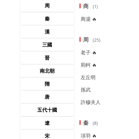
周
商
(1)
秦
商湯 🔥
漢
周
(25)
三國
老子 🔥
晉
荊軻 🔥
南北朝
左丘明
隋
孫武
唐
許穆夫人
五代十國
秦
遼
(8)
項羽 🔥
宋