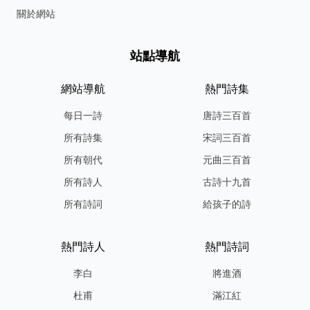
關於網站
站點導航
網站導航
熱門詩集
每日一詩
唐詩三百首
所有詩集
宋詞三百首
所有朝代
元曲三百首
所有詩人
古詩十九首
所有詩詞
給孩子的詩
熱門詩人
熱門詩詞
李白
將進酒
杜甫
滿江紅