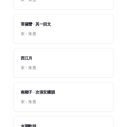
菩薩蠻 · 其一回文
宋 - 朱熹
西江月
宋 - 朱熹
南鄉子 · 次張安國韻
宋 - 朱熹
水調歌頭