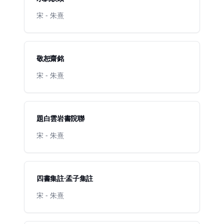
宋 - 朱熹
敬恕齋銘
宋 - 朱熹
題白雲岩書院聯
宋 - 朱熹
四書集註·孟子集註
宋 - 朱熹