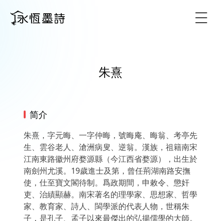
Togg
朱熹
简介
朱熹，字元晦、一字仲晦，號晦庵、晦翁、考亭先
生、雲谷老人、滄洲病叟、逆翁。漢族，祖籍南宋
江南東路徽州府婺源縣（今江西省婺源），出生於
南劍州尤溪。19歲進士及第，曾任荊湖南路安撫
使，仕至寶文閣待制。爲政期間，申敕令、懲奸
吏、治績顯赫。南宋著名的理學家、思想家、哲學
家、教育家、詩人、閩學派的代表人物，世稱朱
子，是孔子、孟子以來最傑出的弘揚儒學的大師。