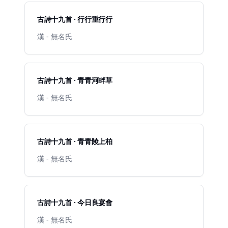
古詩十九首 · 行行重行行
漢 - 無名氏
古詩十九首 · 青青河畔草
漢 - 無名氏
古詩十九首 · 青青陵上柏
漢 - 無名氏
古詩十九首 · 今日良宴會
漢 - 無名氏