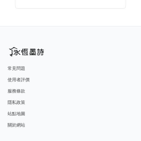
常見問題
使用者評價
服務條款
隱私政策
站點地圖
關於網站