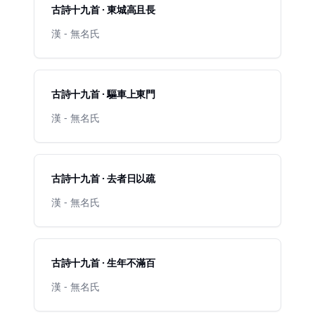
古詩十九首 · 東城高且長
漢 - 無名氏
古詩十九首 · 驅車上東門
漢 - 無名氏
古詩十九首 · 去者日以疏
漢 - 無名氏
古詩十九首 · 生年不滿百
漢 - 無名氏