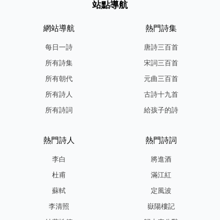
站點導航
網站導航
熱門詩集
每日一詩
唐詩三百首
所有詩集
宋詞三百首
所有朝代
元曲三百首
所有詩人
古詩十九首
所有詩詞
給孩子的詩
熱門詩人
熱門詩詞
李白
將進酒
杜甫
滿江紅
蘇軾
定風波
李清照
嶽陽樓記