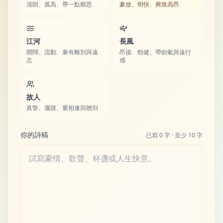
清朗、孤高、帶一點鄉思
豪放、明快、興致高昂
江河
長風
開闊、流動、兼有離別與遠
昂揚、勁健、帶劍氣與遠行
志
感
故人
真摯、灑脫、重相逢與贈別
你的詩稿
已寫
0
字 · 至少
10
字