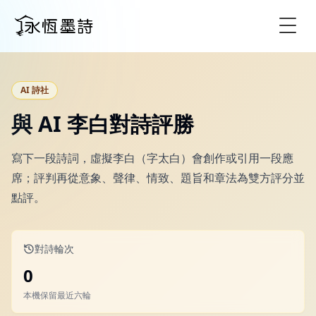
Togg
AI 詩社
與 AI 李白對詩評勝
寫下一段詩詞，虛擬李白（字太白）會創作或引用一段應
席；評判再從意象、聲律、情致、題旨和章法為雙方評分並
點評。
對詩輪次
0
本機保留最近六輪