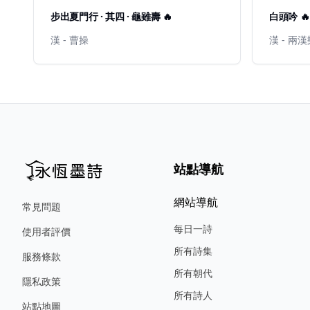
步出夏門行 · 其四 · 龜雖壽 🔥
白頭吟 🔥
漢 - 曹操
漢 - 兩
站點導航
網站導航
常見問題
每日一詩
使用者評價
所有詩集
服務條款
所有朝代
隱私政策
所有詩人
站點地圖