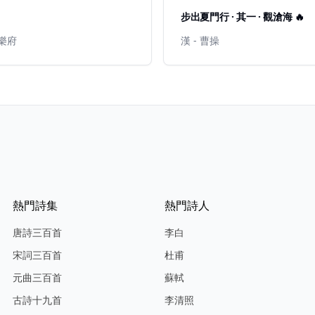
步出夏門行 · 其一 · 觀滄海 🔥
漢樂府
漢 - 曹操
熱門詩集
熱門詩人
唐詩三百首
李白
宋詞三百首
杜甫
元曲三百首
蘇軾
古詩十九首
李清照