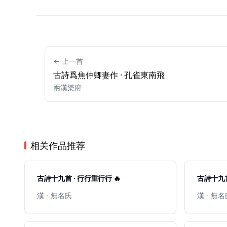
← 上一首
古詩爲焦仲卿妻作 · 孔雀東南飛
兩漢樂府
相关作品推荐
古詩十九首 · 行行重行行 🔥
古詩十九首
漢 - 無名氏
漢 - 無