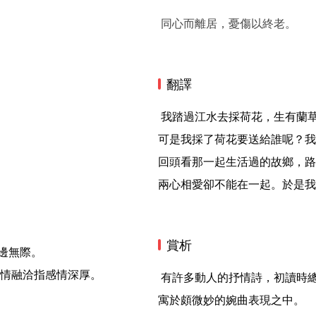
同心而離居，憂傷以終老。
翻譯
 我踏過江水去採荷花，生有蘭草的水澤中長滿了香草。

可是我採了荷花要送給誰呢？我
回頭看那一起生活過的故鄉，路
兩心相愛卻不能在一起。於是我
賞析
邊無際。

情融洽指感情深厚。

 有許多動人的抒情詩，初讀時總感到它異常單純。待到再三涵泳，才發現這“單純”，其實
寓於頗微妙的婉曲表現之中。
