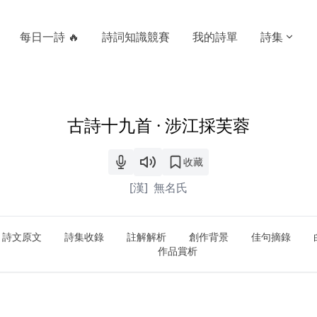
每日一詩 🔥
詩詞知識競賽
我的詩單
詩集
古詩十九首 · 涉江採芙蓉
收藏
[漢]
無名氏
詩文原文
詩集收錄
註解解析
創作背景
佳句摘錄
作品賞析