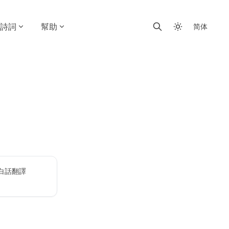
詩詞
幫助
简体
白話翻譯