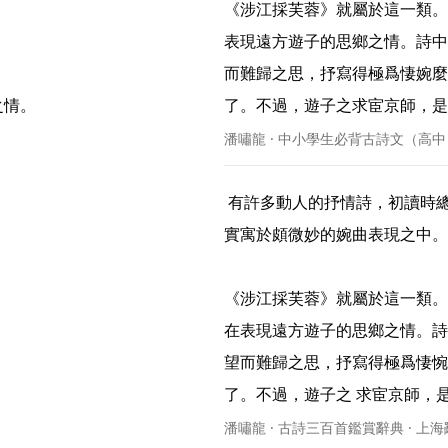
《涉江採芙蓉》就屬於這一類。
表現遠方遊子的思鄉之情。詩中
而難歸之思，抒寫得極爲悽婉麼
情。 
了。不過，遊子之求宦京師，是在
潘嘯龍 · 中小學生必背古詩文（高中
 有許多動人的抒情詩，初讀時總感到它異常單純。待到再三涵泳，才 發現這“單純”，其
實寓於頗微妙的婉曲表現之中。

《涉江採芙蓉》就屬於這一類。
在表現遠方遊子的思鄉之情。詩中
望而難歸之思，抒寫得極爲悽惋
了。不過，遊子之 求宦京師，是在
潘嘯龍 · 古詩三百首鑑賞辭典 · 上