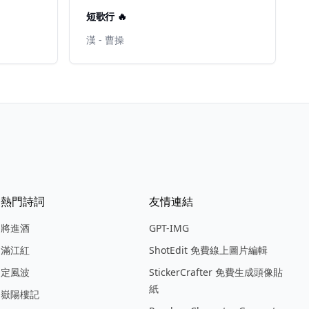
短歌行 🔥
漢 - 曹操
熱門詩詞
友情連結
將進酒
GPT-IMG
滿江紅
ShotEdit 免費線上圖片編輯
定風波
StickerCrafter 免費生成頭像貼
紙
嶽陽樓記