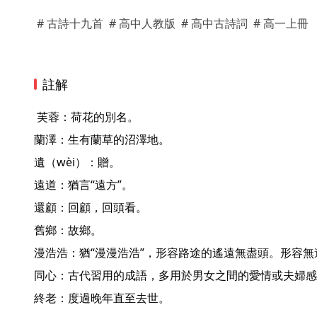
# 古詩十九首
# 高中人教版
# 高中古詩詞
# 高一上冊
註解
 芙蓉：荷花的別名。

蘭澤：生有蘭草的沼澤地。

遺（wèi）：贈。

遠道：猶言“遠方”。

還顧：回顧，回頭看。

舊鄉：故鄉。

漫浩浩：猶“漫漫浩浩”，形容路途的遙遠無盡頭。形容無
同心：古代習用的成語，多用於男女之間的愛情或夫婦感
終老：度過晚年直至去世。 