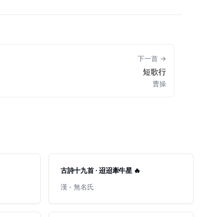
下一首 →
短歌行
曹操
古詩十九首 · 迢迢牽牛星 🔥
漢 - 無名氏