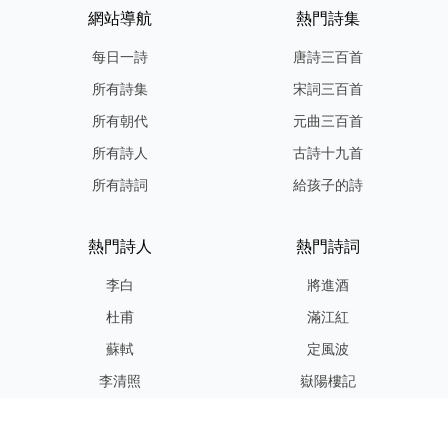
網站導航
熱門詩集
每日一詩
唐詩三百首
所有詩集
宋詞三百首
所有朝代
元曲三百首
所有詩人
古詩十九首
所有詩詞
給孩子的詩
熱門詩人
熱門詩詞
李白
將進酒
杜甫
滿江紅
蘇軾
定風波
李清照
嶽陽樓記
納蘭性德
歸去來兮辭