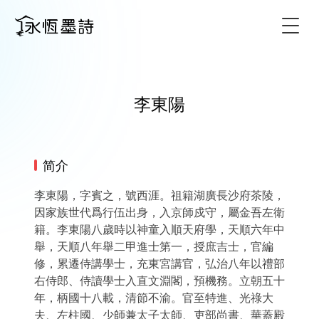
Togg
李東陽
简介
李東陽，字賓之，號西涯。祖籍湖廣長沙府茶陵，
因家族世代爲行伍出身，入京師戍守，屬金吾左衛
籍。李東陽八歲時以神童入順天府學，天順六年中
舉，天順八年舉二甲進士第一，授庶吉士，官編
修，累遷侍講學士，充東宮講官，弘治八年以禮部
右侍郎、侍讀學士入直文淵閣，預機務。立朝五十
年，柄國十八載，清節不渝。官至特進、光祿大
夫、左柱國、少師兼太子太師、吏部尚書、華蓋殿