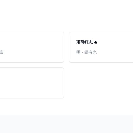
項脊軒志 🔥
東陽
明 - 歸有光