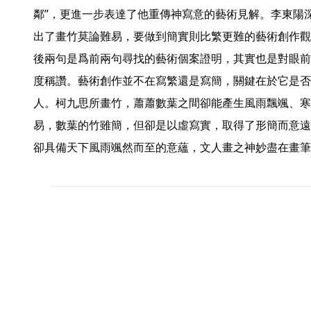
鄰”，更進一步表達了他重傳神寫意的藝術見解。李東陽
出了畫竹莫論難易，要做到簡實則比繁更難的藝術創作觀
後兩句是爲前兩句尋找的藝術個案證明，其實也是對眼前
度稱讚。藝術創作並不在寫繁還是寫簡，關鍵在於它是否
人。柯九思所畫竹，蕭蕭數葉之間卻能產生風雨飄颯、寒
易，數葉的竹雖簡，但卻是以虛寫實，取得了形簡而意遠
卻具備天下風雨颯然而至的意蘊，文人畫之神妙盡在畫筆