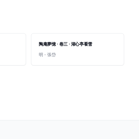
陶庵夢憶 · 卷三 · 湖心亭看雪
明 - 張岱