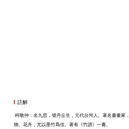
註解
 柯敬仲：名九思，號丹丘生，元代台州人。著名書畫家，博學能詩文，長於畫山水、人
物、花卉，尤以墨竹爲佳。著有《竹譜》一書。
