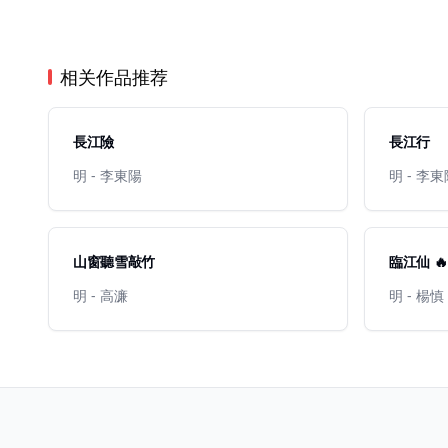
相关作品推荐
長江險
長江行
明 - 李東陽
明 - 李
山窗聽雪敲竹
臨江仙 🔥
明 - 高濂
明 - 楊慎