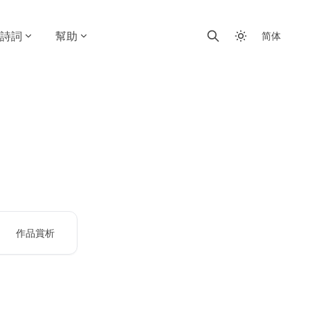
詩詞
幫助
简体
作品賞析