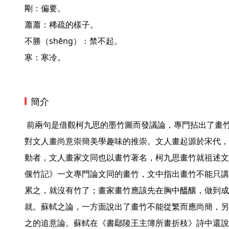
剛：偏要。

蕭蕭：稀疏的樣子。

不勝（shēng）：禁不起。

寒：寒冷。 
簡介
 前兩句是借觀柯九思的墨竹圖而發議論，專門拈出了畫竹的難易繁簡問題，表達了詩人
對文人畫尚意崇簡美學趣味的推崇。文人畫起源於宋代，
動者，文人畫家文同也以畫竹著名，柯九思畫竹就祖述文
偃竹記》一文專門論文同的畫竹，文中指出畫竹不能只講
累之，就沒有竹了；畫家畫竹應該先在胸中醞釀，做到成
就。蘇軾之論，一方面說出了畫竹不能從繁而應尚簡，另
之的追意論。蘇軾在《書鄢陵王主簿所畫折枝》詩中還說