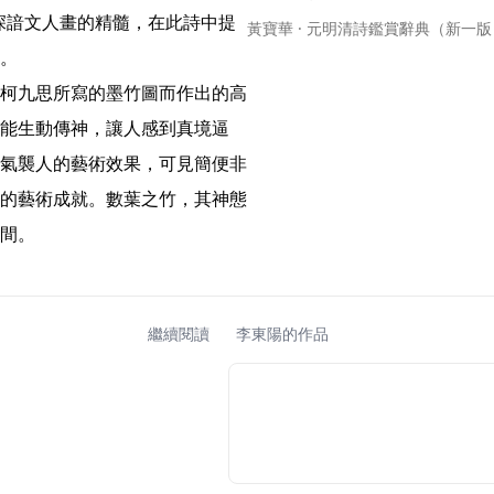
深諳文人畫的精髓，在此詩中提
黃寶華 · 元明清詩鑑賞辭典（新一版
。

柯九思所寫的墨竹圖而作出的高
能生動傳神，讓人感到真境逼
氣襲人的藝術效果，可見簡便非
的藝術成就。數葉之竹，其神態
間。 
繼續閱讀
李東陽的作品