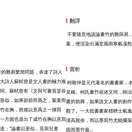
翻譯
 不要隨意地談論畫竹的難與易，應該說工筆不易寫意更加難。您看他蕭疏地塗下幾片竹
葉，便渲染出滿堂風雨寒氣凜然
賞析
大詩人蘇軾曾是文人畫的極力推
 柯敬仲是元代著名的書畫家，名九思，號丹丘生，他兼擅山水、人物、花鳥，尤以墨竹
同。蘇軾曾有《文與可畫篔簹谷
見稱。柯氏畫竹祖述文同，師法
形似，如果節節而爲之，葉葉而
畫的勃興，如果說文人畫的創作
竹在胸，然後以意爲之一揮而
觀了。一大批書畫家標榜士氣逸
一方面也道出了成竹在胸以意寫
清高脫俗，而以墨寫竹尤能擺落
道：“論畫以形似，見與兒童
因而墨竹最... 