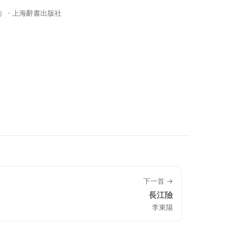
） · 上海辭書出版社
下一首 →
長江險
李東陽