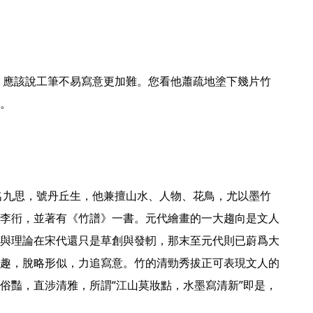
。 
李衎，並著有《竹譜》一書。元代繪畫的一大趨向是文人
與理論在宋代還只是草創與發軔，那末至元代則已蔚爲大
趣，脫略形似，力追寫意。竹的清勁秀拔正可表現文人的
俗豔，直涉清雅，所謂“江山莫妝點，水墨寫清新”即是，