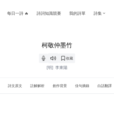
每日一詩 🔥
詩詞知識競賽
我的詩單
詩集
柯敬仲墨竹
收藏
[明]
李東陽
詩文原文
註解解析
創作背景
佳句摘錄
白話翻譯