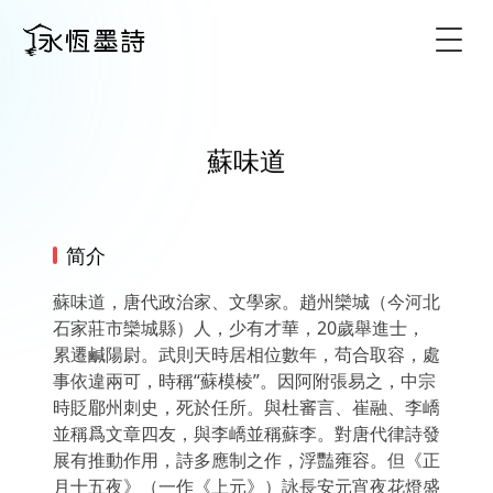
Togg
蘇味道
简介
蘇味道，唐代政治家、文學家。趙州欒城（今河北
石家莊市欒城縣）人，少有才華，20歲舉進士，
累遷鹹陽尉。武則天時居相位數年，苟合取容，處
事依違兩可，時稱“蘇模棱”。因阿附張易之，中宗
時貶郿州刺史，死於任所。與杜審言、崔融、李嶠
並稱爲文章四友，與李嶠並稱蘇李。對唐代律詩發
展有推動作用，詩多應制之作，浮豔雍容。但《正
月十五夜》（一作《上元》）詠長安元宵夜花燈盛