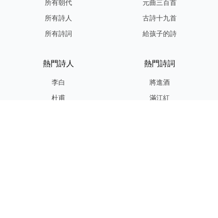
所有朝代
元曲三百首
所有詩人
古詩十九首
所有詩詞
給孩子的詩
熱門詩人
熱門詩詞
李白
將進酒
杜甫
滿江紅
蘇軾
定風波
李清照
嶽陽樓記
納蘭性德
歸去來兮辭
友情連結
GPT-IMG
ShotEdit 免費線上圖片編輯