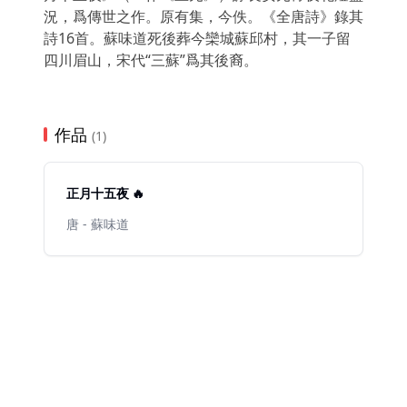
況，爲傳世之作。原有集，今佚。《全唐詩》錄其
詩16首。蘇味道死後葬今欒城蘇邱村，其一子留
四川眉山，宋代“三蘇”爲其後裔。
作品
(1)
正月十五夜 🔥
唐 - 蘇味道