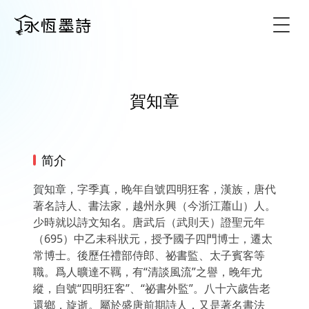
Togg
賀知章
简介
賀知章，字季真，晚年自號四明狂客，漢族，唐代
著名詩人、書法家，越州永興（今浙江蕭山）人。
少時就以詩文知名。唐武后（武則天）證聖元年
（695）中乙未科狀元，授予國子四門博士，遷太
常博士。後歷任禮部侍郎、祕書監、太子賓客等
職。爲人曠達不羈，有“清談風流”之譽，晚年尤
縱，自號“四明狂客”、“祕書外監”。八十六歲告老
還鄉，旋逝。屬於盛唐前期詩人，又是著名書法