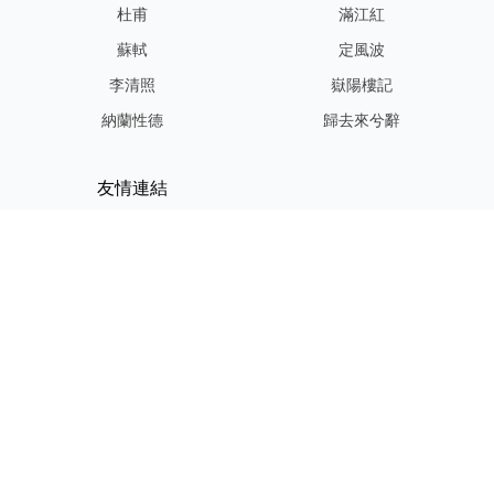
杜甫
滿江紅
蘇軾
定風波
李清照
嶽陽樓記
納蘭性德
歸去來兮辭
友情連結
GPT-IMG
ShotEdit 免費線上圖片編輯
StickerCrafter 免費生成頭像
貼紙
Random Character
Generator
Tiny Text Generator
© 2024～2025 EternalInkPoems All Rights Reserved.