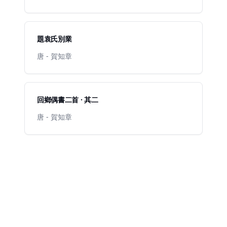
題袁氏別業
唐 - 賀知章
回鄉偶書二首 · 其二
唐 - 賀知章