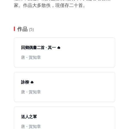
家。作品大多散佚，現僅存二十首。
作品
(5)
回鄉偶書二首 · 其一 🔥
唐 - 賀知章
詠柳 🔥
唐 - 賀知章
送人之軍
唐 - 賀知章