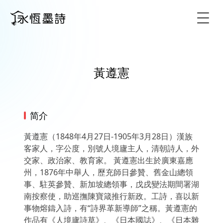
Togg
黃遵憲
简介
黃遵憲（1848年4月27日-1905年3月28日）漢族
客家人，字公度，別號人境廬主人，清朝詩人，外
交家、政治家、教育家。 黃遵憲出生於廣東嘉應
州，1876年中舉人，歷充師日參贊、舊金山總領
事、駐英參贊、新加坡總領事，戊戌變法期間署湖
南按察使，助巡撫陳寶箴推行新政。工詩，喜以新
事物熔鑄入詩，有“詩界革新導師”之稱。黃遵憲的
作品有《人境廬詩草》、《日本國誌》、《日本雜