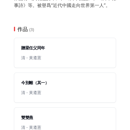
事詩》等。被譽爲“近代中國走向世界第一人”。
作品
(3)
贈梁任父同年
清 - 黃遵憲
今別離（其一）
清 - 黃遵憲
雙雙燕
清 - 黃遵憲