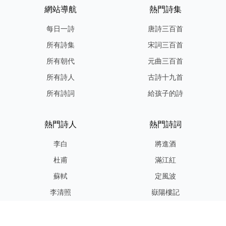
網站導航
熱門詩集
每日一詩
唐詩三百首
所有詩集
宋詞三百首
所有朝代
元曲三百首
所有詩人
古詩十九首
所有詩詞
給孩子的詩
熱門詩人
熱門詩詞
李白
將進酒
杜甫
滿江紅
蘇軾
定風波
李清照
嶽陽樓記
納蘭性德
歸去來兮辭