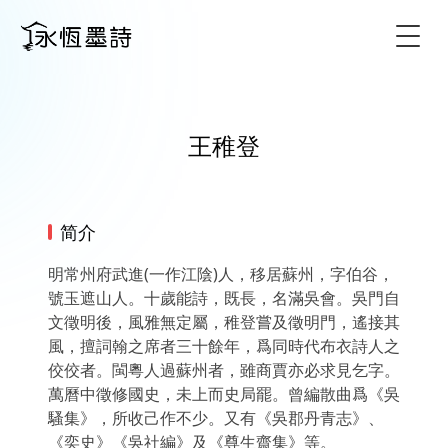
Togg
王稚登
简介
明常州府武進(一作江陰)人，移居蘇州，字伯谷，
號玉遮山人。十歲能詩，既長，名滿吳會。吳門自
文徵明後，風雅無定屬，稚登嘗及徵明門，遙接其
風，擅詞翰之席者三十餘年，爲同時代布衣詩人之
佼佼者。閩粵人過蘇州者，雖商賈亦必求見乞字。
萬曆中徵修國史，未上而史局罷。曾編散曲爲《吳
騷集》，所收己作不少。又有《吳郡丹青志》、
《奕史》《吳社編》及《尊生齋集》等。