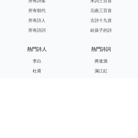
所有詩集
宋詞三百首
所有朝代
元曲三百首
所有詩人
古詩十九首
所有詩詞
給孩子的詩
熱門詩人
熱門詩詞
李白
將進酒
杜甫
滿江紅
蘇軾
定風波
李清照
嶽陽樓記
納蘭性德
歸去來兮辭
友情連結
GPT-IMG