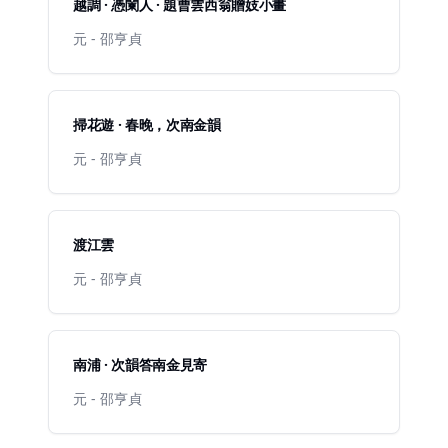
越調 · 憑闌人 · 題曹雲西翁贈妓小畫
元 - 邵亨貞
掃花遊 · 春晚，次南金韻
元 - 邵亨貞
渡江雲
元 - 邵亨貞
南浦 · 次韻答南金見寄
元 - 邵亨貞