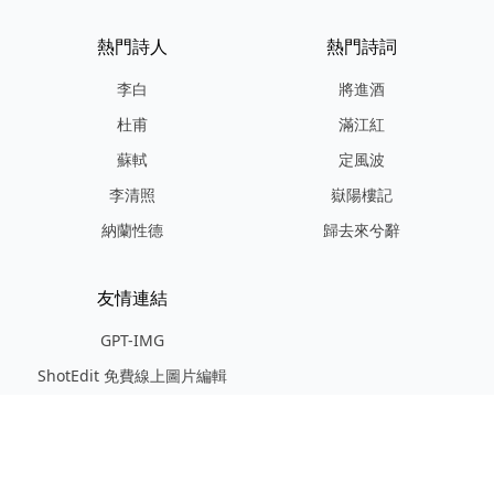
熱門詩人
熱門詩詞
李白
將進酒
杜甫
滿江紅
蘇軾
定風波
李清照
嶽陽樓記
納蘭性德
歸去來兮辭
友情連結
GPT-IMG
ShotEdit 免費線上圖片編輯
StickerCrafter 免費生成頭像
貼紙
Random Character