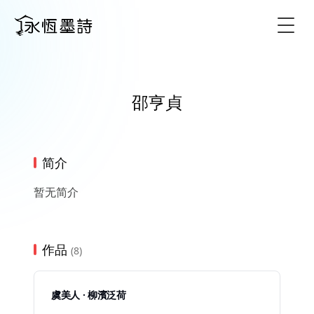
Togg
邵亨貞
简介
暂无简介
作品
(8)
虞美人 · 柳濱泛荷