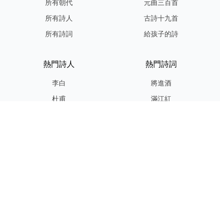
所有朝代
元曲三百首
所有詩人
古詩十九首
所有詩詞
給孩子的詩
熱門詩人
熱門詩詞
李白
將進酒
杜甫
滿江紅
蘇軾
定風波
李清照
嶽陽樓記
納蘭性德
歸去來兮辭
友情連結
GPT-IMG
ShotEdit 免費線上圖片編輯