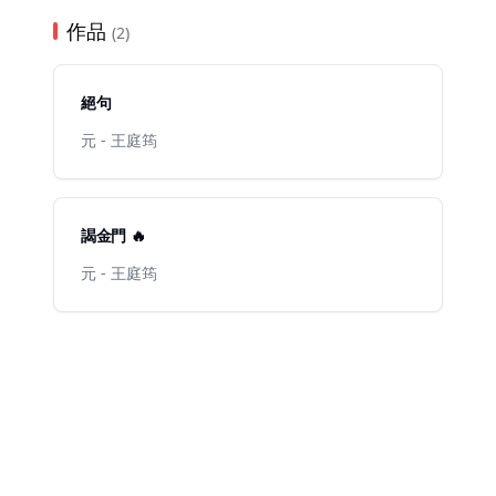
作品
(2)
絕句
元 - 王庭筠
謁金門 🔥
元 - 王庭筠