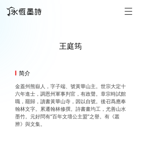
Togg
王庭筠
简介
金蓋州熊嶽人，字子端、號黃華山主。世宗大定十
六年進士，調恩州軍事判官，有政聲。章宗時試館
職，罷歸，讀書黃華山寺，因以自號。後召爲應奉
翰林文字。累遷翰林修撰。詩書畫均工，尤善山水
墨竹。元好問有“百年文壇公主盟”之譽。有《叢
辨》與文集。