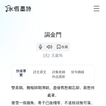
Togg
謁金門
收藏
[元]
王庭筠
快速導
詩文原文
詩集收錄
佳句摘錄
覽
作品賞析
雙喜鵲。幾報歸期渾錯。盡做舊愁都忘卻。新愁何
處著。
瘦雪一痕牆角。青子已妝殘萼。不道枝頭無可落。