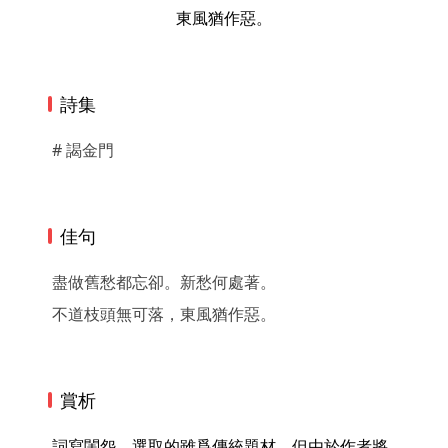
東風猶作惡。
詩集
# 謁金門
佳句
盡做舊愁都忘卻。新愁何處著。
不道枝頭無可落，東風猶作惡。
賞析
 詞寫閨怨。選取的雖爲傳統題材，但由於作者將