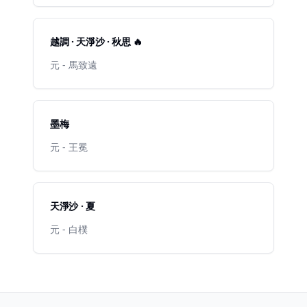
越調 · 天淨沙 · 秋思 🔥
元 - 馬致遠
墨梅
元 - 王冕
天淨沙 · 夏
元 - 白樸