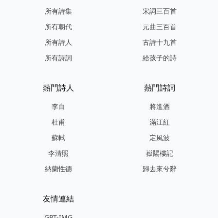
所有詩集
宋詞三百首
所有朝代
元曲三百首
所有詩人
古詩十九首
所有詩詞
給孩子的詩
熱門詩人
熱門詩詞
李白
將進酒
杜甫
滿江紅
蘇軾
定風波
李清照
嶽陽樓記
納蘭性德
歸去來兮辭
友情連結
GPT-IMG