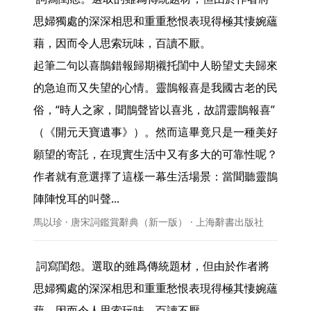
思婦獨處的深深相思和重重愁恨表現得極其悽婉蘊
藉，因而令人思索玩味，百讀不厭。

起筆二句以喜鵲錯報歸期襯托閨中人盼望丈夫歸來
的急迫而又失望的心情。靈鵲報喜是我國古老的民
俗，“時人之家，聞鵲聲皆以喜兆，故謂靈鵲報喜”
（《開元天寶遺事》）。然而這畢竟只是一種美好
願望的寄託，在現實生活中又有多大的可靠性呢？
作者就有意選擇了這樣一幕生活場景：當聞聽靈鵲
陣陣悅耳的叫聲... 
馬以珍 · 唐宋詞鑑賞辭典（新一版） · 上海辭書出版社
 詞寫閨怨。選取的雖爲傳統題材，但由於作者將
思婦獨處的深深相思和重重愁恨表現得極其悽婉蘊
藉，因而令人思索玩味，百讀不厭。
