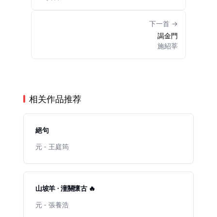
下一首 →
謁金門
施紹莘
相关作品推荐
絕句
元 - 王庭筠
山坡羊 · 潼關懷古 🔥
元 - 張養浩