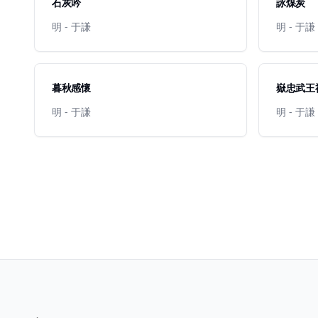
石灰吟
詠煤炭
明 - 于謙
明 - 于謙
暮秋感懷
嶽忠武王
明 - 于謙
明 - 于謙