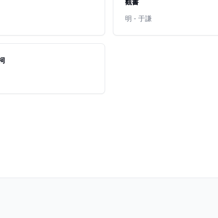
觀書
明 - 于謙
祠