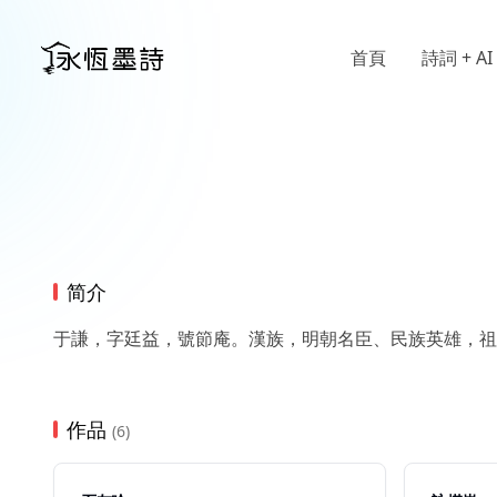
首頁
詩詞 + AI
简介
于謙，字廷益，號節庵。漢族，明朝名臣、民族英雄，祖
作品
(6)