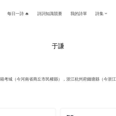
每日一詩 🔥
詩詞知識競賽
我的詩單
詩集
于謙
籍考城（今河南省商丘市民權縣），浙江杭州府錢塘縣（今浙江