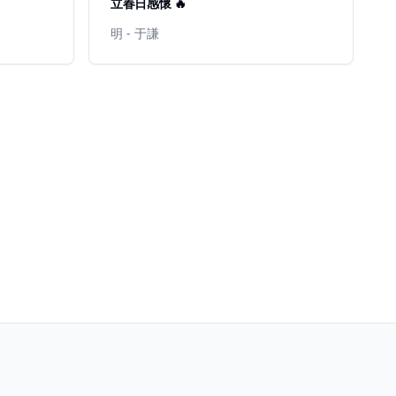
立春日感懷 🔥
明 - 于謙