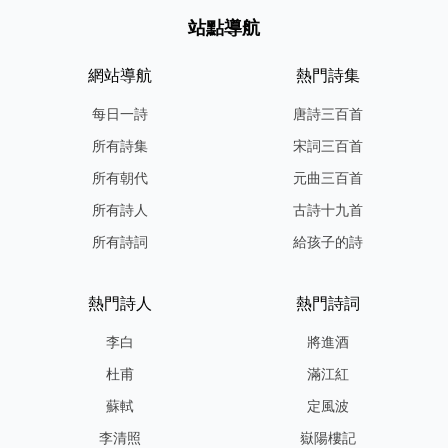
站點導航
網站導航
熱門詩集
每日一詩
唐詩三百首
所有詩集
宋詞三百首
所有朝代
元曲三百首
所有詩人
古詩十九首
所有詩詞
給孩子的詩
熱門詩人
熱門詩詞
李白
將進酒
杜甫
滿江紅
蘇軾
定風波
李清照
嶽陽樓記