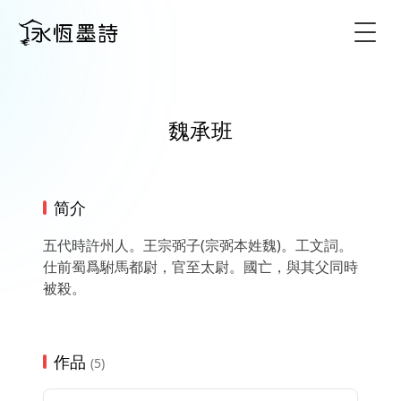
Togg
魏承班
简介
五代時許州人。王宗弼子(宗弼本姓魏)。工文詞。
仕前蜀爲駙馬都尉，官至太尉。國亡，與其父同時
被殺。
作品
(5)