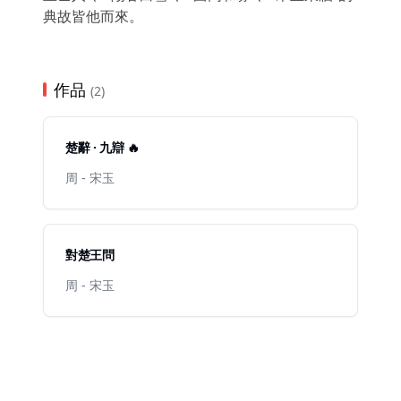
典故皆他而來。
作品
(2)
楚辭 · 九辯 🔥
周 - 宋玉
對楚王問
周 - 宋玉