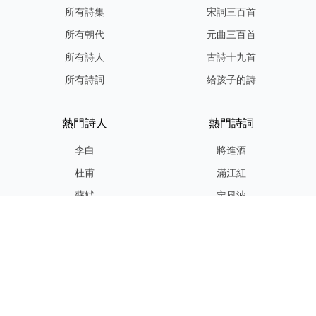
所有詩集
宋詞三百首
所有朝代
元曲三百首
所有詩人
古詩十九首
所有詩詞
給孩子的詩
熱門詩人
熱門詩詞
李白
將進酒
杜甫
滿江紅
蘇軾
定風波
李清照
嶽陽樓記
納蘭性德
歸去來兮辭
友情連結
GPT-IMG