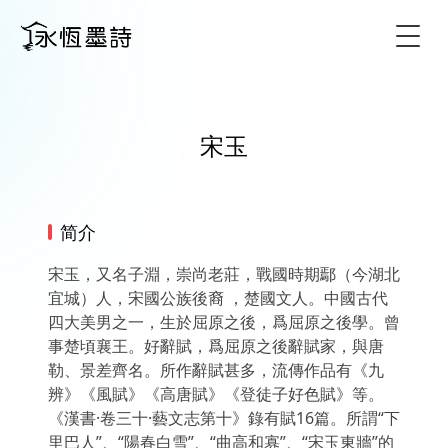
Togg
宋玉
简介
宋玉，又名子淵，崇尚老莊，戰國時期鄢（今湖北
宜城）人，宋國公族後裔 ，楚國文人。中國古代
四大美男之一，生於屈原之後，爲屈原之後學。曾
事楚頃襄王。好辭賦，爲屈原之後辭賦家，與唐
勒、景差齊名。所作辭賦甚多，流傳作品有《九
辨》《風賦》《高唐賦》《登徒子好色賦》等。
《漢書·卷三十·藝文志第十》錄有賦16篇。所謂“下
里巴人”、“陽春白雪”、“曲高和寡”、“宋玉東牆”的