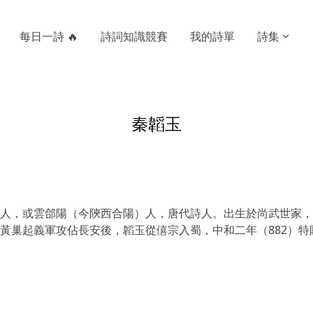
每日一詩 🔥
詩詞知識競賽
我的詩單
詩集
秦韜玉
人，或雲郃陽（今陝西合陽）人，唐代詩人。出生於尚武世家，
黃巢起義軍攻佔長安後，韜玉從僖宗入蜀，中和二年（882）