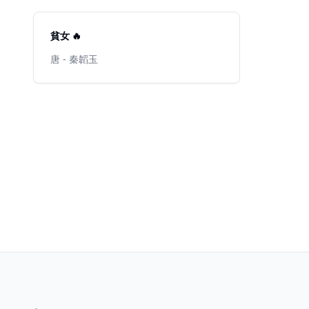
貧女 🔥
唐 - 秦韜玉