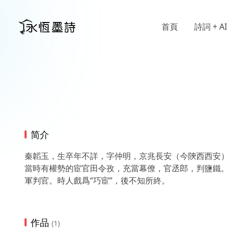
首頁
詩詞 + AI
简介
秦韜玉，生卒年不詳，字仲明，京兆長安（今陝西西安）
當時有權勢的宦官田令孜，充當幕僚，官丞郎，判鹽鐵。
軍判官。時人戲爲“巧宦”，後不知所終。
作品
(1)