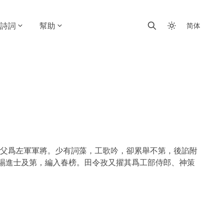
詩詞
幫助
简体
父爲左軍軍將。少有詞藻，工歌吟，卻累舉不第，後諂附
特賜進士及第，編入春榜。田令孜又擢其爲工部侍郎、神策