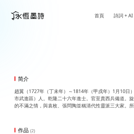
首頁
詩詞 + AI
简介
趙翼（1727年（丁未年）～1814年（甲戌年）1月
市武進區）人。乾隆二十六年進士。官至貴西兵備道。旋
的不滿之情，與袁枚、張問陶並稱清代性靈派三大家。所
作品
(2)