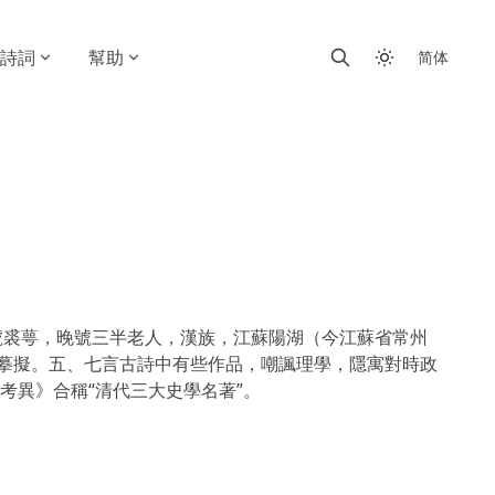
詩詞
幫助
简体
又號裘萼，晚號三半老人，漢族，江蘇陽湖（今江蘇省常州
反摹擬。五、七言古詩中有些作品，嘲諷理學，隱寓對時政
考異》合稱“清代三大史學名著”。