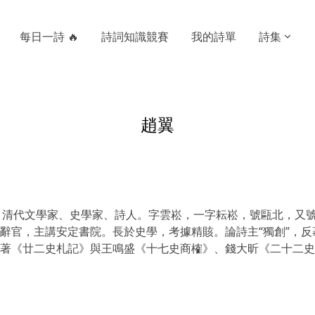
每日一詩 🔥
詩詞知識競賽
我的詩單
詩集
趙翼
10日）清代文學家、史學家、詩人。字雲崧，一字耘崧，號甌北，
辭官，主講安定書院。長於史學，考據精賅。論詩主“獨創”，
著《廿二史札記》與王鳴盛《十七史商榷》、錢大昕《二十二史