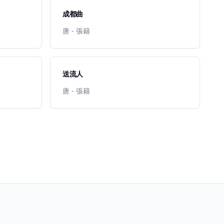
成都曲
唐 - 張籍
送流人
唐 - 張籍