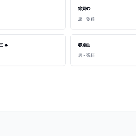
節婦吟
唐 - 張籍
 🔥
春別曲
唐 - 張籍