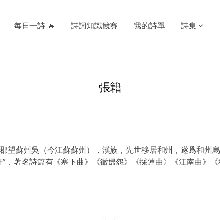
每日一詩 🔥
詩詞知識競賽
我的詩單
詩集
張籍
郡望蘇州吳（今江蘇蘇州），漢族，先世移居和州，遂爲和州烏江
府”，著名詩篇有《塞下曲》《徵婦怨》《採蓮曲》《江南曲》《