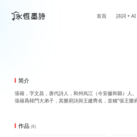
首頁
詩詞 + AI
简介
張籍，字文昌，唐代詩人，和州烏江（今安徽和縣）人。
張籍爲韓門大弟子，其樂府詩與王建齊名，並稱“張王樂
作品
(8)