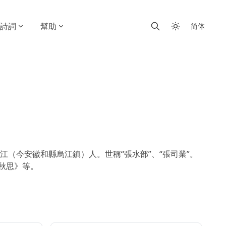
詩詞
幫助
简体
（今安徽和縣烏江鎮）人。世稱“張水部”、“張司業”。
秋思》等。