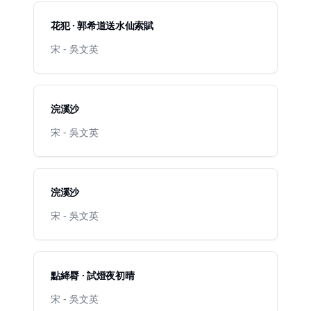
花犯 · 郭希道送水仙索賦
宋 - 吳文英
浣溪沙
宋 - 吳文英
浣溪沙
宋 - 吳文英
點絳脣 · 試燈夜初晴
宋 - 吳文英