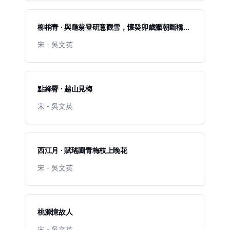
柳梢青 · 與龜翁登研意觀雪，懷癸卯歲臘朝斷橋並
馬之遊
宋 - 吳文英
點絳脣 · 越山見梅
宋 - 吳文英
西江月 · 賦瑤圃青梅枝上晚花
宋 - 吳文英
桃源憶故人
宋 - 吳文英