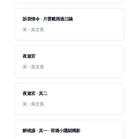
訴衷情令 · 片雲載雨過江鷗
宋 - 吳文英
夜遊宮
宋 - 吳文英
夜遊宮 · 其二
宋 - 吳文英
醉桃源 · 其一 · 荷塘小隱賦燭影