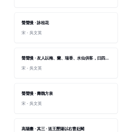
聲聲慢 · 詠桂花
宋 - 吳文英
聲聲慢 · 友人以梅、蘭、瑞香、水仙供客，曰四
香，分韻得風字
宋 - 吳文英
聲聲慢 · 壽魏方泉
宋 - 吳文英
高陽臺 · 其三 · 送王歷陽以右曹赴闕