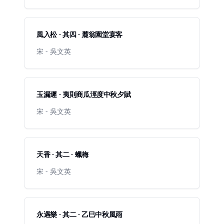
風入松 · 其四 · 麓翁園堂宴客
宋 - 吳文英
玉漏遲 · 夷則商瓜涇度中秋夕賦
宋 - 吳文英
天香 · 其二 · 蠟梅
宋 - 吳文英
永遇樂 · 其二 · 乙巳中秋風雨