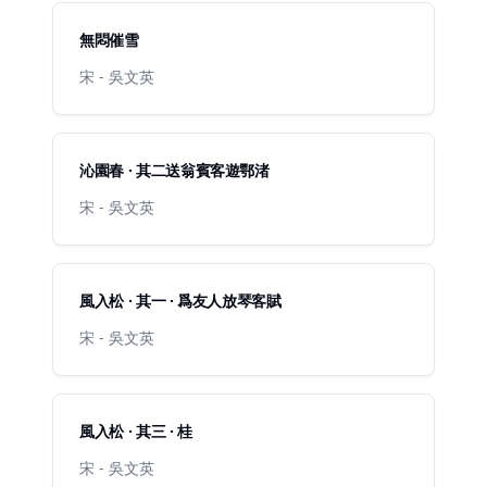
無悶催雪
宋 - 吳文英
沁園春 · 其二送翁賓客遊鄂渚
宋 - 吳文英
風入松 · 其一 · 爲友人放琴客賦
宋 - 吳文英
風入松 · 其三 · 桂
宋 - 吳文英