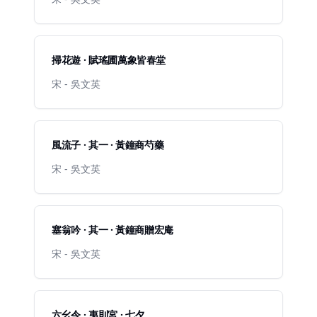
掃花遊 · 賦瑤圃萬象皆春堂
宋 - 吳文英
風流子 · 其一 · 黃鐘商芍藥
宋 - 吳文英
塞翁吟 · 其一 · 黃鐘商贈宏庵
宋 - 吳文英
六幺令 · 夷則宮 · 七夕