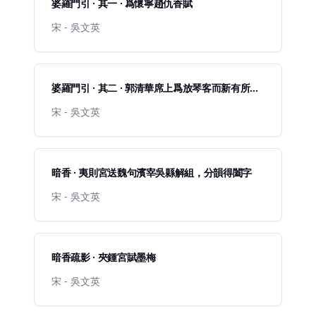
婆羅門引 · 其一 · 爲懷寧趙仇香賦
宋 - 吳文英
婆羅門引 · 其二 · 郭清華席上爲放琴客而新有所
盼，賦以見喜
宋 - 吳文英
暗香 · 夷則宮送魏句濱宰吳縣解組，分韻得闔字
宋 - 吳文英
暗香疏影 · 夾鍾宮賦墨梅
宋 - 吳文英