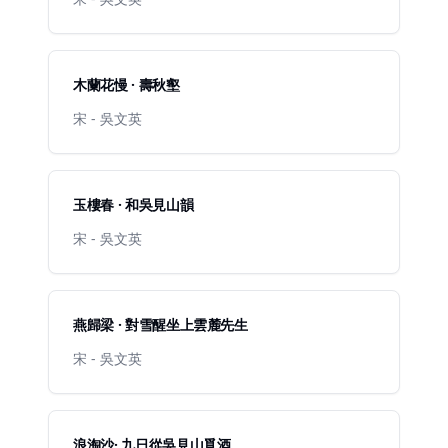
木蘭花慢 · 壽秋壑
宋 - 吳文英
玉樓春 · 和吳見山韻
宋 - 吳文英
燕歸梁 · 對雪醒坐上雲麓先生
宋 - 吳文英
浪淘沙· 九日從吳見山覓酒