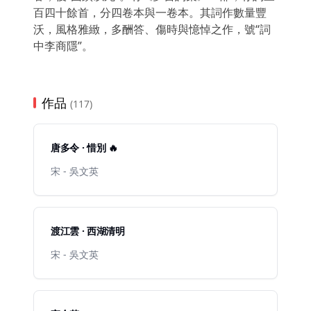
百四十餘首，分四卷本與一卷本。其詞作數量豐
沃，風格雅緻，多酬答、傷時與憶悼之作，號“詞
中李商隱”。
作品
(117)
唐多令 · 惜別 🔥
宋 - 吳文英
渡江雲 · 西湖清明
宋 - 吳文英