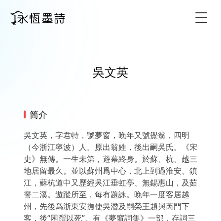
Togg
吳文英
简介
吳文英，字君特，號夢窗，晚年又號覺翁，四明
（今浙江寧波）人。原出翁姓，後出嗣吳氏。《宋
史》無傳。一生未第，遊幕終身。於蘇、杭、越三
地居留最久。並以蘇州爲中心，北上到過淮安、鎮
江，蘇杭道中又歷經吳江垂虹亭、無錫惠山，及茹
霅二溪。遊蹤所至，每有題詠。晚年一度客居越
州，先後爲浙東安撫使吳潛及嗣榮王趙與芮門下
客，後“困躓以死”。有《夢窗詞集》一部，存詞三