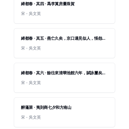
絳都春 · 其四 · 爲李篔房量珠賀
宋 - 吳文英
絳都春 · 其五 · 燕亡久矣，京口適見似人，悵怨有
感
宋 - 吳文英
絳都春 · 其六 · 餘往來清華池館六年，賦詠屢矣，
感昔傷今，益不堪懷，乃復作此解
宋 - 吳文英
醉蓬萊 · 夷則商七夕和方南山
宋 - 吳文英