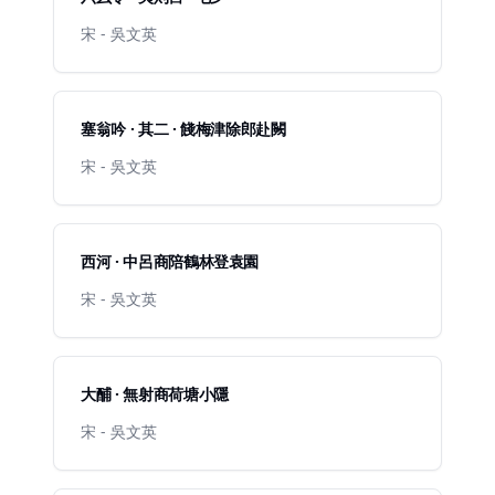
宋 - 吳文英
塞翁吟 · 其二 · 餞梅津除郎赴闕
宋 - 吳文英
西河 · 中呂商陪鶴林登袁園
宋 - 吳文英
大酺 · 無射商荷塘小隱
宋 - 吳文英