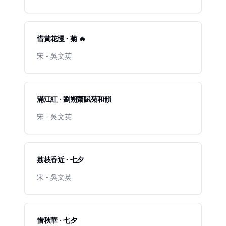
惜黃花慢 · 菊 🔥
宋 - 吳文英
滿江紅 · 劉朔齋賦菊和韻
宋 - 吳文英
荔枝香近 · 七夕
宋 - 吳文英
惜秋華 · 七夕