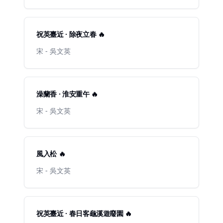
祝英臺近 · 除夜立春 🔥
宋 - 吳文英
澡蘭香 · 淮安重午 🔥
宋 - 吳文英
風入松 🔥
宋 - 吳文英
祝英臺近 · 春日客龜溪遊廢園 🔥