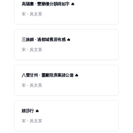
高陽臺 · 豐樂樓分韻得如字 🔥
宋 - 吳文英
三姝媚 · 過都城舊居有感 🔥
宋 - 吳文英
八聲甘州 · 靈巖陪庾幕諸公遊 🔥
宋 - 吳文英
踏莎行 🔥
宋 - 吳文英