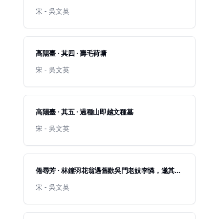
宋 - 吳文英
高陽臺 · 其四 · 壽毛荷塘
宋 - 吳文英
高陽臺 · 其五 · 過種山即越文種墓
宋 - 吳文英
倦尋芳 · 林鐘羽花翁遇舊歡吳門老妓李憐，邀其一
分韻同賦此詞
宋 - 吳文英