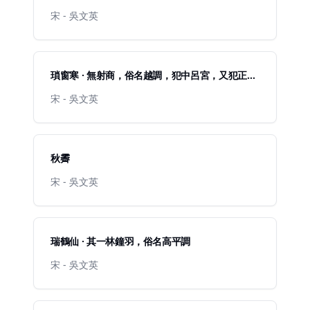
宋 - 吳文英
瑣窗寒 · 無射商，俗名越調，犯中呂宮，又犯正宮
玉蘭
宋 - 吳文英
秋霽
宋 - 吳文英
瑞鶴仙 · 其一林鐘羽，俗名高平調
宋 - 吳文英