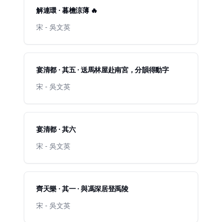
解連環 · 暮檐涼薄 🔥
宋 - 吳文英
宴清都 · 其五 · 送馬林屋赴南宮，分韻得動字
宋 - 吳文英
宴清都 · 其六
宋 - 吳文英
齊天樂 · 其一 · 與馮深居登禹陵
宋 - 吳文英