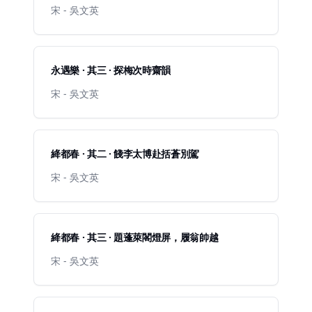
宋 - 吳文英
永遇樂 · 其三 · 探梅次時齋韻
宋 - 吳文英
絳都春 · 其二 · 餞李太博赴括蒼別駕
宋 - 吳文英
絳都春 · 其三 · 題蓬萊閣燈屏，履翁帥越
宋 - 吳文英