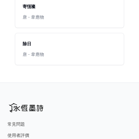
寄恆璨
唐 - 韋應物
除日
唐 - 韋應物
常見問題
使用者評價