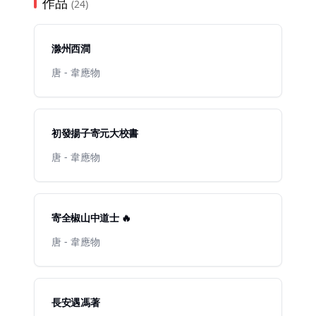
作品
(24)
滁州西澗
唐 - 韋應物
初發揚子寄元大校書
唐 - 韋應物
寄全椒山中道士 🔥
唐 - 韋應物
長安遇馮著