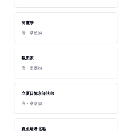
簡盧陟
唐 - 韋應物
觀田家
唐 - 韋應物
立夏日憶京師諸弟
唐 - 韋應物
夏至避暑北池