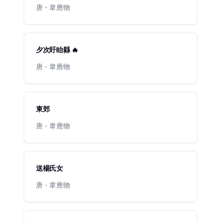
唐 - 韋應物
夕次盱眙縣 🔥
唐 - 韋應物
東郊
唐 - 韋應物
送楊氏女
唐 - 韋應物