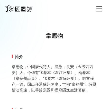
Togg
韋應物
简介
韋應物，中國唐代詩人。漢族，長安（今陝西西
安）人。今傳有10卷本《韋江州集》、兩卷本
《韋蘇州詩集》、10卷本《韋蘇州集》。散文僅
存一篇。因出任過蘇州刺史，世稱“韋蘇州”。詩風
恬淡高遠，以善於寫景和描寫隱逸生活著稱。