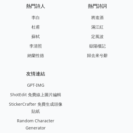
熱門詩人
熱門詩詞
李白
將進酒
杜甫
滿江紅
蘇軾
定風波
李清照
嶽陽樓記
納蘭性德
歸去來兮辭
友情連結
GPT-IMG
ShotEdit 免費線上圖片編輯
StickerCrafter 免費生成頭像
貼紙
Random Character
Generator