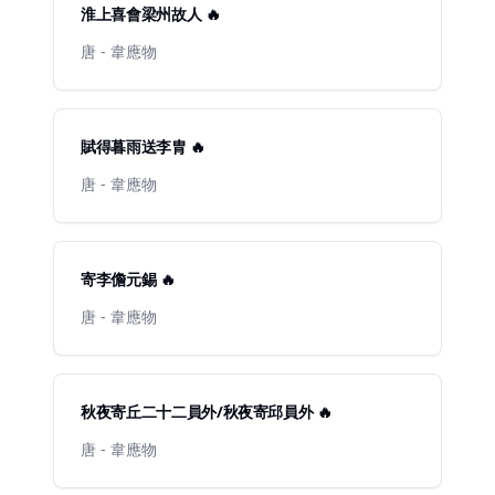
淮上喜會梁州故人 🔥
唐 - 韋應物
賦得暮雨送李胄 🔥
唐 - 韋應物
寄李儋元錫 🔥
唐 - 韋應物
秋夜寄丘二十二員外/秋夜寄邱員外 🔥
唐 - 韋應物