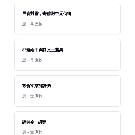
早春對雪，寄前殿中元侍御
唐 - 韋應物
郡齋雨中與諸文士燕集
唐 - 韋應物
寒食寄京師諸弟
唐 - 韋應物
調笑令 · 胡馬
唐 - 韋應物