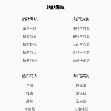
站點導航
網站導航
熱門詩集
每日一詩
唐詩三百首
所有詩集
宋詞三百首
所有朝代
元曲三百首
所有詩人
古詩十九首
所有詩詞
給孩子的詩
熱門詩人
熱門詩詞
李白
將進酒
杜甫
滿江紅
蘇軾
定風波
李清照
嶽陽樓記