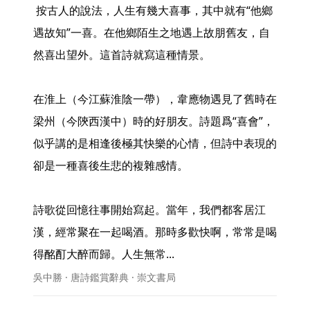
 按古人的說法，人生有幾大喜事，其中就有“他鄉
遇故知”一喜。在他鄉陌生之地遇上故朋舊友，自
然喜出望外。這首詩就寫這種情景。

在淮上（今江蘇淮陰一帶），韋應物遇見了舊時在
梁州（今陝西漢中）時的好朋友。詩題爲“喜會”，
似乎講的是相逢後極其快樂的心情，但詩中表現的
卻是一種喜後生悲的複雜感情。

詩歌從回憶往事開始寫起。當年，我們都客居江
漢，經常聚在一起喝酒。那時多歡快啊，常常是喝
得酩酊大醉而歸。人生無常... 
吳中勝 · 唐詩鑑賞辭典 · 崇文書局