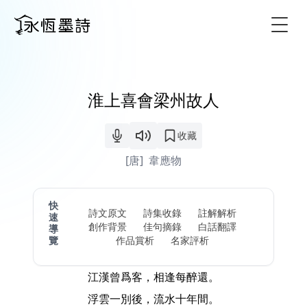
Togg
淮上喜會梁州故人
收藏
[唐]
韋應物
快
詩文原文
詩集收錄
註解解析
速
創作背景
佳句摘錄
白話翻譯
導
覽
作品賞析
名家評析
江漢曾爲客，相逢每醉還。
浮雲一別後，流水十年間。