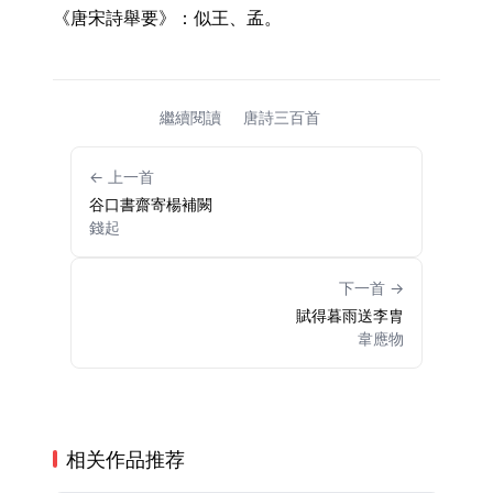
《唐宋詩舉要》：似王、孟。 
繼續閱讀
唐詩三百首
← 上一首
谷口書齋寄楊補闕
錢起
下一首 →
賦得暮雨送李胄
韋應物
相关作品推荐