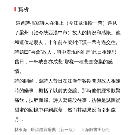
賞析
 這首詩描寫詩人在淮上（今江蘇淮陰一帶）遇見
了梁州（治今陝西漢中市）故人的情況和感慨。他
和這位老朋友，十年前在梁州江漢一帶有過交往。
詩題曰“喜會”故人，詩中表現的卻是“此日相逢思
舊日，一杯成喜亦成悲”那樣一種悲喜交集的感
情。

詩的開頭，寫詩人昔日在江漢作客期間與故人相逢
時的樂事，概括了以前的交誼。那時他們經常歡聚
痛飲，扶醉而歸。詩人寫這段往事，彷彿是試圖從
甜蜜的回憶中得到慰藉，然而其結果反而引起歲
月... 
林東海 · 唐詩鑑賞辭典（新一版） · 上海辭書出版社