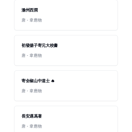
滁州西澗
唐 - 韋應物
初發揚子寄元大校書
唐 - 韋應物
寄全椒山中道士 🔥
唐 - 韋應物
長安遇馮著
唐 - 韋應物