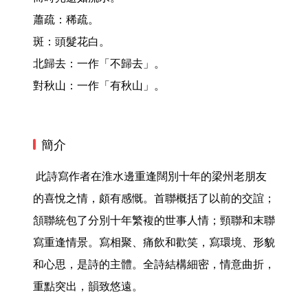
蕭疏：稀疏。

斑：頭髮花白。

北歸去：一作「不歸去」。

對秋山：一作「有秋山」。 
簡介
 此詩寫作者在淮水邊重逢闊別十年的梁州老朋友
的喜悅之情，頗有感慨。首聯概括了以前的交誼；
頷聯統包了分別十年繁複的世事人情；頸聯和末聯
寫重逢情景。寫相聚、痛飲和歡笑，寫環境、形貌
和心思，是詩的主體。全詩結構細密，情意曲折，
重點突出，韻致悠遠。 