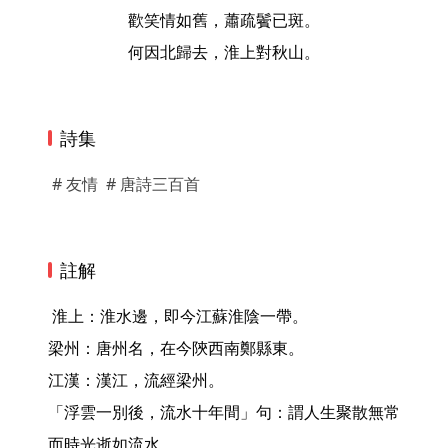
歡笑情如舊，蕭疏鬢已斑。
何因北歸去，淮上對秋山。
詩集
# 友情
# 唐詩三百首
註解
 淮上：淮水邊，即今江蘇淮陰一帶。

梁州：唐州名，在今陝西南鄭縣東。

江漢：漢江，流經梁州。

「浮雲一別後，流水十年間」句：謂人生聚散無常
而時光逝如流水。
