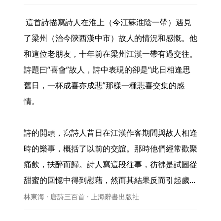
 這首詩描寫詩人在淮上（今江蘇淮陰一帶）遇見
了梁州（治今陝西漢中市）故人的情況和感慨。他
和這位老朋友，十年前在梁州江漢一帶有過交往。
詩題曰“喜會”故人，詩中表現的卻是“此日相逢思
舊日，一杯成喜亦成悲”那樣一種悲喜交集的感
情。

詩的開頭，寫詩人昔日在江漢作客期間與故人相逢
時的樂事，概括了以前的交誼。那時他們經常歡聚
痛飲，扶醉而歸。詩人寫這段往事，彷彿是試圖從
甜蜜的回憶中得到慰藉，然而其結果反而引起歲... 
林東海 · 唐詩三百首 · 上海辭書出版社