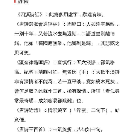
評價
 《四溟詩話》：此篇多用虛字，辭達有味。

《唐詩選脈會通評林》：周珽曰：人如浮雲易散，
一別十年，又若流水去無還期，二語道盡別離情
緒。他如「舊國應無業，他鄉到是歸」，其悲慨之
思可想。

《瀛奎律髓匯評》：查慎行：五六淺語，卻氣格
高。紀昀：清圓可誦。無名氏（甲）：大抵平淡詩
非有深情者不能爲，若一直平淡，竟如槁木死灰，
曾何足取？此蘇州三首，極有深情，所謂「看似尋
常最奇崛，成如容易卻艱難」也。

《唐詩近體》：情景婉至（「浮雲」二句下）。結
意佳。

《唐詩三百首》：一氣旋折，八句如一句。
