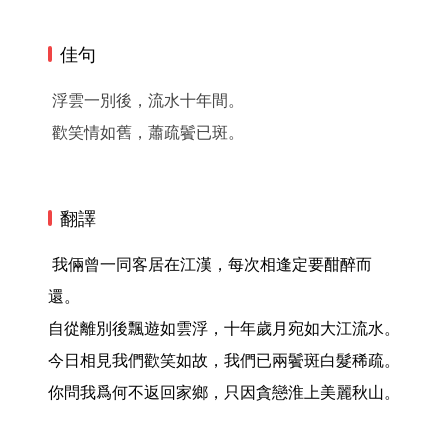
佳句
浮雲一別後，流水十年間。
歡笑情如舊，蕭疏鬢已斑。
翻譯
 我倆曾一同客居在江漢，每次相逢定要酣醉而
還。

自從離別後飄遊如雲浮，十年歲月宛如大江流水。

今日相見我們歡笑如故，我們已兩鬢斑白髮稀疏。

你問我爲何不返回家鄉，只因貪戀淮上美麗秋山。 