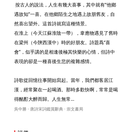
 按古人的說法，人生有幾大喜事，其中就有“他鄉
遇故知”一喜。在他鄉陌生之地遇上故朋舊友，自
然喜出望外。這首詩就寫這種情景。

在淮上（今天江蘇淮陰一帶），韋應物遇見了舊時
在梁州（今陝西漢中）時的好朋友。詩題爲“喜
會”，似乎講的是相逢後極其快樂的心情，但詩中
表現的卻是一種喜後生悲的複雜感情。

詩歌從回憶往事開始寫起。當年，我們都客居江
漢，經常聚在一起喝酒。那時多歡快啊，常常是喝
得酩酊大醉而歸。人生無常... 
吳中勝 · 唐詩宋詞鑑賞辭典 · 崇文書局