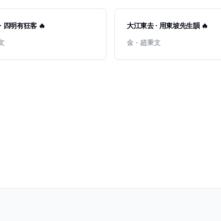
· 四明有狂客 🔥
大江東去 · 用東坡先生韻 🔥
秉文
金 - 趙秉文