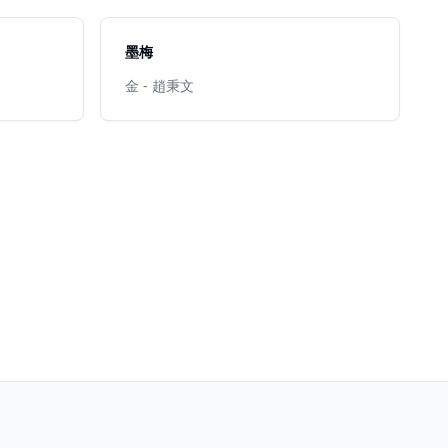
墨梅
金 - 趙秉文