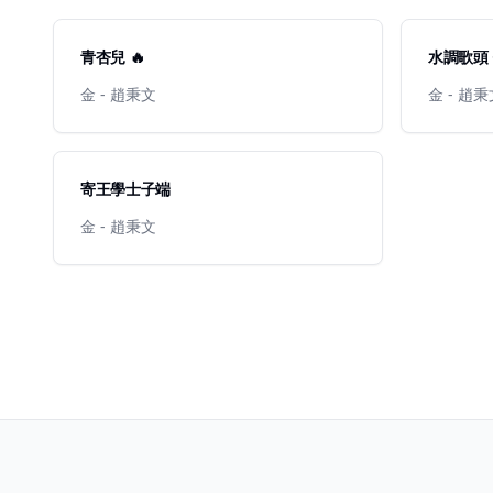
青杏兒 🔥
水調歌頭 
金 - 趙秉文
金 - 趙
寄王學士子端
金 - 趙秉文