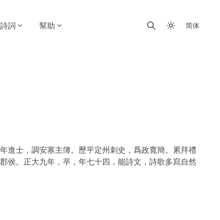
詩詞
幫助
简体
年進士，調安塞主簿。歷平定州刺史，爲政寬簡。累拜禮
郡侯。正大九年，卒，年七十四，能詩文，詩歌多寫自然