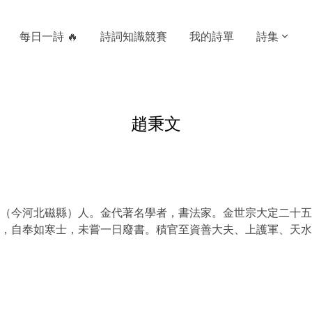
每日一詩 🔥
詩詞知識競賽
我的詩單
詩集
趙秉文
（今河北磁縣）人。金代著名學者，書法家。金世宗大定二十五
，自奉如寒士，未嘗一日廢書。積官至資善大夫、上護軍、天水