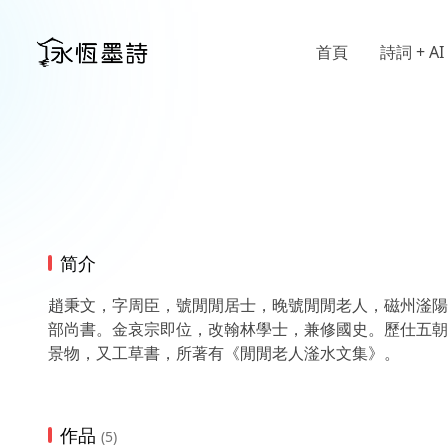
首頁
詩詞 + AI
简介
趙秉文，字周臣，號閒閒居士，晚號閒閒老人，磁州滏陽
部尚書。金哀宗即位，改翰林學士，兼修國史。歷仕五朝
景物，又工草書，所著有《閒閒老人滏水文集》。
作品
(5)