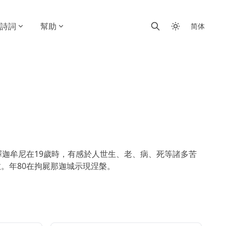
詩詞
幫助
简体
迦牟尼在19歲時，有感於人世生、老、病、死等諸多苦
。年80在拘屍那迦城示現涅槃。