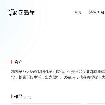
首頁
詩詞 + AI
简介
釋迦牟尼大約與我國孔子同時代。他是古印度北部迦毗羅
惱，捨棄王族生活，出家修行。35歲時，他在菩提樹下
作品
(140)