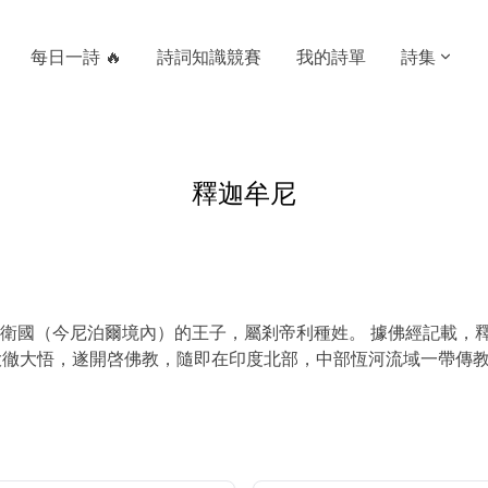
每日一詩 🔥
詩詞知識競賽
我的詩單
詩集
釋迦牟尼
衛國（今尼泊爾境內）的王子，屬剎帝利種姓。 據佛經記載，釋
大徹大悟，遂開啓佛教，隨即在印度北部，中部恆河流域一帶傳教