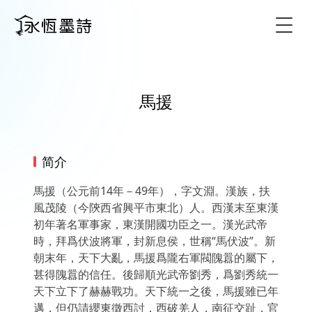
Togg
馬援
简介
馬援（公元前14年－49年），字文淵。漢族，扶
風茂陵（今陝西省興平市東北）人。西漢末至東漢
初年著名軍事家，東漢開國功臣之一。漢光武帝
時，拜爲伏波將軍，封新息侯，世稱“馬伏波”。新
朝末年，天下大亂，馬援爲隴右軍閥隗囂的屬下，
甚得隗囂的信任。後歸順光武帝劉秀，爲劉秀統一
天下立下了赫赫戰功。天下統一之後，馬援雖已年
邁，但仍請纓東徵西討，西破羌人，南征交趾，官