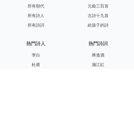
所有朝代
元曲三百首
所有詩人
古詩十九首
所有詩詞
給孩子的詩
熱門詩人
熱門詩詞
李白
將進酒
杜甫
滿江紅
蘇軾
定風波
李清照
嶽陽樓記
納蘭性德
歸去來兮辭
友情連結
GPT-IMG
ShotEdit 免費線上圖片編輯