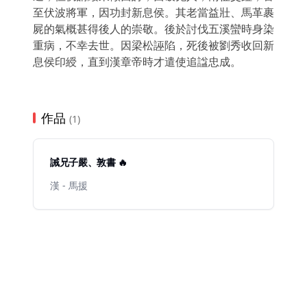
至伏波將軍，因功封新息侯。其老當益壯、馬革裹
屍的氣概甚得後人的崇敬。後於討伐五溪蠻時身染
重病，不幸去世。因梁松誣陷，死後被劉秀收回新
息侯印綬，直到漢章帝時才遣使追諡忠成。
作品
(1)
誡兄子嚴、敦書 🔥
漢 - 馬援