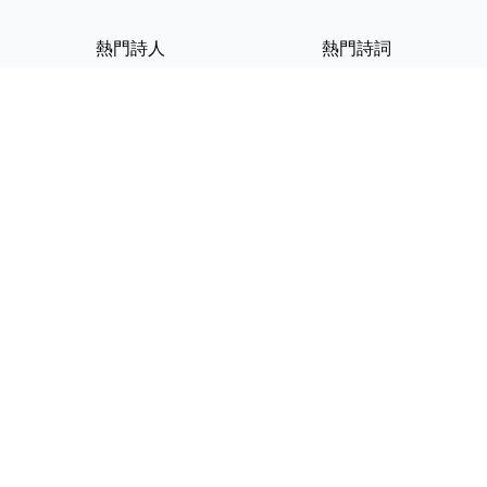
熱門詩人
熱門詩詞
李白
將進酒
杜甫
滿江紅
蘇軾
定風波
李清照
嶽陽樓記
納蘭性德
歸去來兮辭
友情連結
GPT-IMG
ShotEdit 免費線上圖片編輯
StickerCrafter 免費生成頭像
貼紙
Random Character