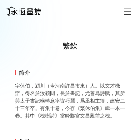
Togg
繁欽
简介
字休伯，潁川（今河南許昌市東）人。以文才機
辯，得名於汝潁間，長於書記，尤善爲詩賦，其所
與太子書記喉轉意率皆巧麗，爲丞相主簿，建安二
十三年卒。有集十卷，今存《繁休伯集》輯一本一
卷。其中《槐樹詩》當吟鄴宮文昌殿前之槐。