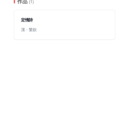
作品
(1)
定情詩
漢 - 繁欽