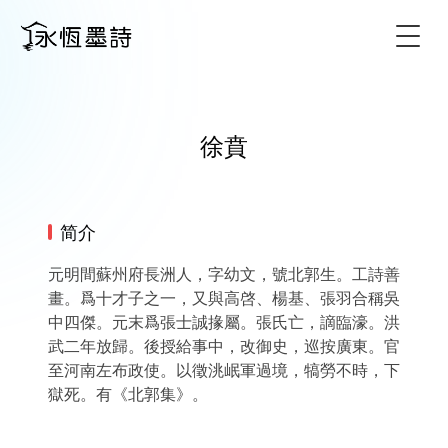
Togg
徐賁
简介
元明間蘇州府長洲人，字幼文，號北郭生。工詩善
畫。爲十才子之一，又與高啓、楊基、張羽合稱吳
中四傑。元末爲張士誠掾屬。張氏亡，謫臨濠。洪
武二年放歸。後授給事中，改御史，巡按廣東。官
至河南左布政使。以徵洮岷軍過境，犒勞不時，下
獄死。有《北郭集》。