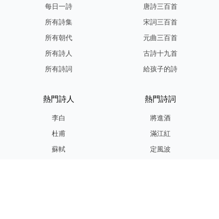
每日一詩
唐詩三百首
所有詩集
宋詞三百首
所有朝代
元曲三百首
所有詩人
古詩十九首
所有詩詞
給孩子的詩
熱門詩人
熱門詩詞
李白
將進酒
杜甫
滿江紅
蘇軾
定風波
李清照
嶽陽樓記
納蘭性德
歸去來兮辭
友情連結