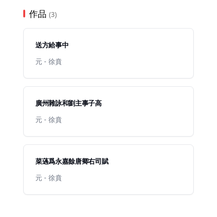
作品
(3)
送方給事中
元 - 徐賁
廣州雜詠和劉主事子高
元 - 徐賁
菜薖爲永嘉餘唐卿右司賦
元 - 徐賁