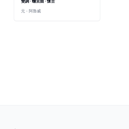
雙調 · 蟾宮曲 · 懷古
元 - 阿魯威