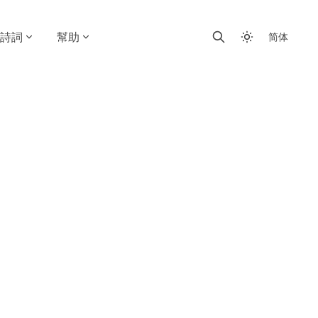
詩詞
幫助
简体