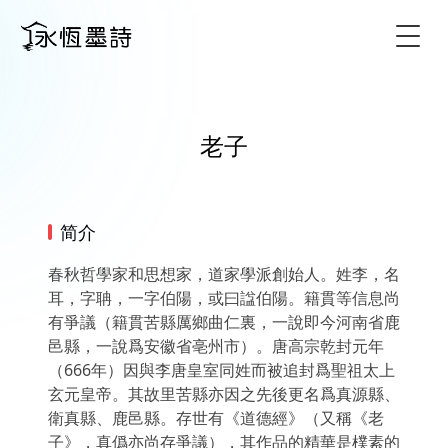
Togg
老子
简介
春秋哲學家和思想家，道家學派創始人。姓李，名
耳，字聃，一字伯陽，或曰諡伯陽。籍貫等信息尚
有爭議（籍貫苦縣厲鄉曲仁裏，一說即今河南省鹿
邑縣，一說爲安徽省亳州市）。唐高宗乾封元年
（666年）因與李唐皇室同姓而被追封爲聖祖太上
玄元皇帝。其故里苦縣亦因之先後更名爲真源縣、
衛真縣、鹿邑縣。存世有《道德經》（又稱《老
子》，真僞亦尚存爭議），其作品的精華是樸素的