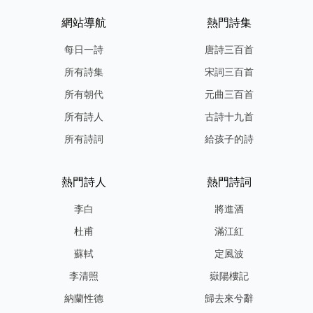
網站導航
熱門詩集
每日一詩
唐詩三百首
所有詩集
宋詞三百首
所有朝代
元曲三百首
所有詩人
古詩十九首
所有詩詞
給孩子的詩
熱門詩人
熱門詩詞
李白
將進酒
杜甫
滿江紅
蘇軾
定風波
李清照
嶽陽樓記
納蘭性德
歸去來兮辭