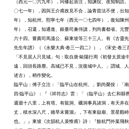
（西元一〇六九年），同修起居注，知諫院、改知制誥。
〇七一年），因與王介甫政見不合，論青苗法不便，出知
年），知杭州。熙寧七年（西元一〇七四年），復知陳州
年），召還，知通進、銀臺司兼侍讀，判尚書都省。元豐
六十四。嘗薦司馬溫公、蘇東坡等三十三人。有《古靈先
先生年譜》（《永樂大典·卷三一四二》），《宋史·卷三百
「不見居人只見城」句：取自唐·歐陽行周《初發太原途
遠，回頭長路塵。高城已不見，況復城中人。」謂城、人
述古），稍作變化。

臨平山：傅子立注：「臨平山在杭州。」劉尚榮按：「南
四·臨平山》：『《祥符志》雲：「（臨平山）去仁和縣
週迴十八里，上有塔。有龍洞、礪洞事具諸洞，有天井在
丈，積水深八尺，雖旱未嘗涸』，下有東嶽廟、景星觀峙
也。」』東坡《次韻杭人裴惟甫》詩：『餘杭門外葉飛秋