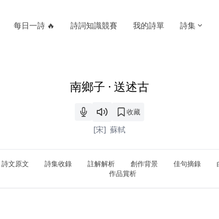
每日一詩 🔥
詩詞知識競賽
我的詩單
詩集
南鄉子 · 送述古
收藏
[宋]
蘇軾
詩文原文
詩集收錄
註解解析
創作背景
佳句摘錄
作品賞析