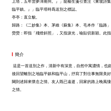
上塔，五年雲夢澤南州。』」龍榆生箋引查注《東坡詩集
臨平鎮。』」臨平塔時爲送別之標誌。

亭亭：直立貌。

歸路：《二妙集》本、茅維《蘇集》本、毛本作「臨路」
熒熒：即指「殘燈斜照」，又指淚光，喻貼切新穎。此指
簡介
 這是一首送別之作，清新中有深意，自然中寓濃情，也頗耐人尋味。詞的上闋回敘分手
後回望離別之地臨平鎮和臨平山，抒寫了對往事無限美好
闋則述歸來懷念之情。友人既已遠逝，回家的路上晚風悽
之情。 