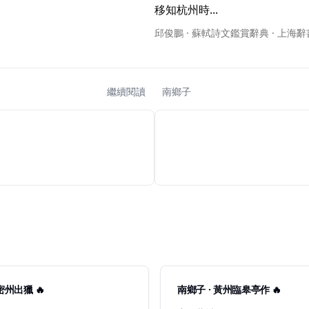
移知杭州時... 
邱俊鵬 · 蘇軾詩文鑑賞辭典 · 上海
繼續閱讀
南鄉子
密州出獵 🔥
南鄉子 · 黃州臨皋亭作 🔥