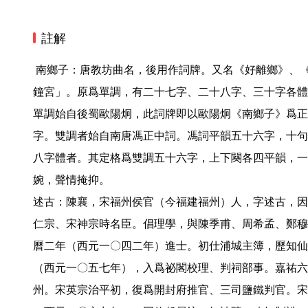
註解
 南鄉子：唐教坊曲名，後用作詞牌。又名《好離鄉》、《蕉葉怨》。《金奩集》入「黃
鐘宮」。原爲單調，有二十七字、二十八字、三十字各體
單調始自後蜀歐陽炯，此詞牌即以歐陽炯《南鄉子》爲正
字。雙調者始自南唐馮正中詞。馮詞平韻五十六字，十句
八字體者。其定格爲雙調五十六字，上下闋各四平韻，一
婉，聲情掩抑。

述古：陳襄，宋福州侯官（今福建福州）人，字述古，因
仁宗、宋神宗時名臣。倡理學，與陳季甫、周希孟、鄭穆
曆二年（西元一〇四二年）進士。初仕浦城主簿，歷知仙
（西元一〇五七年），入爲祕閣校理、判祠部事。嘉祐六
州。宋英宗治平初，復爲開封府推官、三司鹽鐵判官。宋