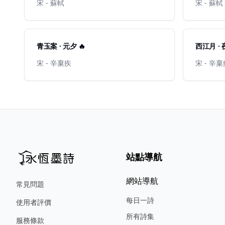
宋 - 蘇軾
宋 - 蘇軾
青玉案 · 元夕 🔥
西江月 ·
宋 - 辛棄疾
宋 - 辛
站點導航
網站導航
常見問題
每日一詩
使用者評價
所有詩集
服務條款