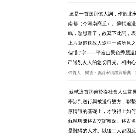
 這是一首送別懷人詞，作於北宋熙寧七年（1074）年七月，其時蘇軾好友陳襄奉旨移守
南都（今河南商丘）。蘇軾追送
眠，愁思難了，故寫下此詞，表
上片寫追送故人途中一路所見之
個“亂”字——平臨山景色秀麗
己送別友人的急切目光。相由心生.
張哲人 樂雲 · 唐詩宋詞鑑賞辭典 ·
 蘇軾這首詞善於從社會人生常見的聚散之中展現出特定環境中的真情摯意。送別之作，
牽涉到送行與被送行雙方，聯繫
厚情誼的基礎上，才說得上如何
蘇軾與陳述古交誼較深。述古名
是難得的人才。以後二人都因反