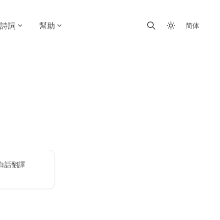
詩詞
幫助
简体
白話翻譯