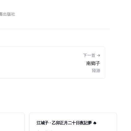
辭書出版社
下一首 →
南鄉子
陸游
江城子 · 乙卯正月二十日夜記夢 🔥