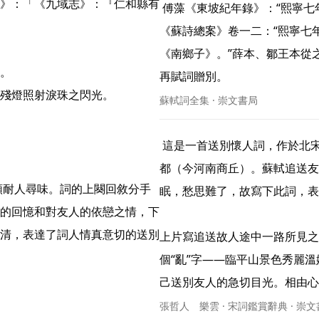
》：「《九域志》：『仁和縣有
 傅藻《東坡紀年錄》：“熙寧七年甲寅（1074），送述古赴南都作《南鄉子》。”王文誥
《蘇詩總案》卷一二：“熙寧七
《南鄉子》。”薛本、鄒王本從
。

再賦詞贈別。 
殘燈照射淚珠之閃光。 
蘇軾詞全集 · 崇文書局
 這是一首送別懷人詞，作於北宋熙寧七年（1074）七月，其時蘇軾好友陳襄奉旨移守南
都（今河南商丘）。蘇軾追送友
眠，愁思難了，故寫下此詞，表
的回憶和對友人的依戀之情，下
清，表達了詞人情真意切的送別
上片寫追送故人途中一路所見之
個“亂”字——臨平山景色秀麗
己送別友人的急切目光。相由心生.
張哲人 樂雲 · 宋詞鑑賞辭典 · 崇