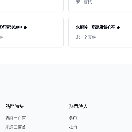
宋 - 蘇軾
 夜行黃沙道中 🔥
水龍吟 · 登建康賞心亭 🔥
棄疾
宋 - 辛棄疾
熱門詩集
熱門詩人
唐詩三百首
李白
宋詞三百首
杜甫