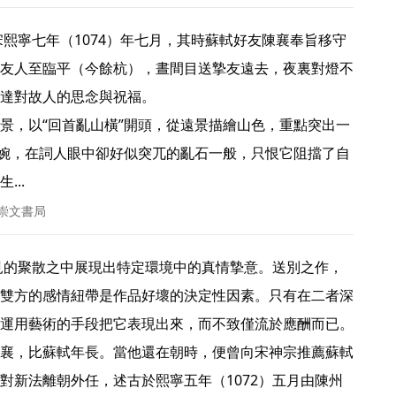
友人至臨平（今餘杭），晝間目送摯友遠去，夜裏對燈不
達對故人的思念與祝福。

景，以“回首亂山橫”開頭，從遠景描繪山色，重點突出一
溫婉，在詞人眼中卻好似突兀的亂石一般，只恨它阻擋了自
.. 
 崇文書局
雙方的感情紐帶是作品好壞的決定性因素。只有在二者深
運用藝術的手段把它表現出來，而不致僅流於應酬而已。
襄，比蘇軾年長。當他還在朝時，便曾向宋神宗推薦蘇軾
對新法離朝外任，述古於熙寧五年（1072）五月由陳州