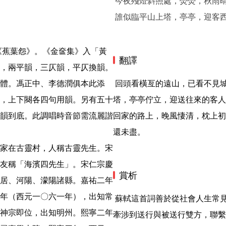
今夜殘燈斜照處，熒熒，秋雨
誰似臨平山上塔，亭亭，迎客
翻譯
，兩平韻，三仄韻，平仄換韻。
體。馮正中、李德潤俱本此添
 回頭看橫亙的遠山，已看不見城中的人影，只隱隱看見一座城。誰像那臨平山上的高
，上下闋各四句用韻。另有五十
塔，亭亭佇立，迎送往來的客人
韻到底。此調唱時音節需流麗諧
回家的路上，晚風悽清，枕上初
還未盡。 
家在古靈村，人稱古靈先生。宋
友稱「海濱四先生」。宋仁宗慶
賞析
居、河陽、濛陽諸縣。嘉祐二年
年（西元一〇六一年），出知常
 蘇軾這首詞善於從社會人生常見的聚散之中展現出特定環境中的真情摯意。送別之作，
神宗即位，出知明州。熙寧二年
牽涉到送行與被送行雙方，聯繫