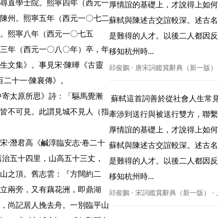
尋直學士院。熙寧四年（西元一
厚情誼的基礎上，才說得上如何
陳州。熙寧五年（西元一〇七二
蘇軾與陳述古交誼較深。述古名
。熙寧八年（西元一〇七五
是難得的人才。以後二人都因反
三年（西元一〇八〇年）卒，年
移知杭州時... 
生文集》。事見宋·陳曄《古靈
邱俊鵬 · 唐宋詞鑑賞辭典（新一版）
二十一·陳襄傳》。

中寄太原所思》詩：「驅馬覺漸
 蘇軾這首詞善於從社會人生常見的聚散之中展現出特定環境中的真情摯意。送別之作，
皆不可見。此謂見城不見人（指
牽涉到送行與被送行雙方，聯繫
厚情誼的基礎上，才說得上如何
宋·潛君高《鹹淳臨安志·卷二十
蘇軾與陳述古交誼較深。述古名
舊治五十四里，山高五十三丈，
是難得的人才。以後二人都因反
山之頂。舊志雲：『方闊約二
移知杭州時... 
立兩旁，又有藕花洲，即鼎湖
邱俊鵬 · 宋詞鑑賞辭典（新一版） ·
，尚記居人挽去舟。一別臨平山