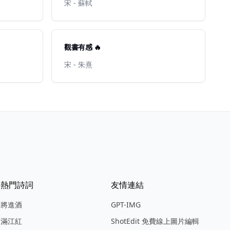
宋 - 蘇軾
觀書有感 🔥
宋 - 朱熹
熱門詩詞
友情連結
將進酒
GPT-IMG
滿江紅
ShotEdit 免費線上圖片編輯