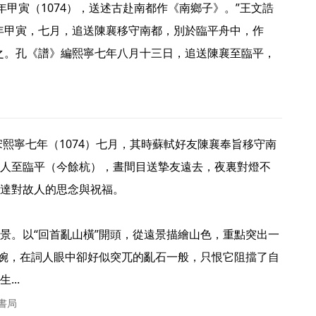
年甲寅，七月，追送陳襄移守南都，別於臨平舟中，作
之。孔《譜》編熙寧七年八月十三日，追送陳襄至臨平，
人至臨平（今餘杭），晝間目送摯友遠去，夜裏對燈不
達對故人的思念與祝福。

景。以“回首亂山橫”開頭，從遠景描繪山色，重點突出一
溫婉，在詞人眼中卻好似突兀的亂石一般，只恨它阻擋了自
.. 
文書局