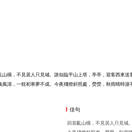
亂山橫，不見居人只見城。誰似臨平山上塔，亭亭，迎客西來送
晚風清，一枕初寒夢不成。今夜殘燈斜照處，熒熒，秋雨晴時淚
佳句
回首亂山橫，不見居人只見城