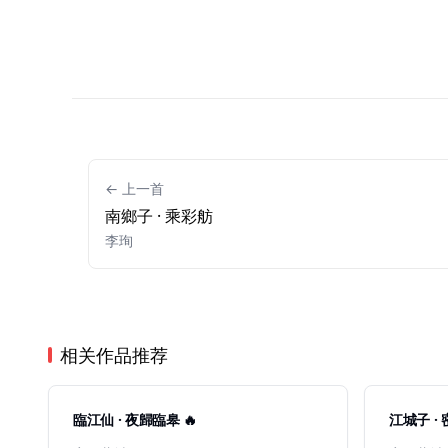
← 上一首
南鄉子 · 乘彩舫
李珣
相关作品推荐
臨江仙 · 夜歸臨皋 🔥
江城子 · 