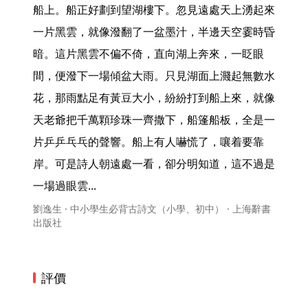
船上。船正好劃到望湖樓下。忽見遠處天上湧起來
一片黑雲，就像潑翻了一盆墨汁，半邊天空霎時昏
暗。這片黑雲不偏不倚，直向湖上奔來，一眨眼
間，便潑下一場傾盆大雨。只見湖面上濺起無數水
花，那雨點足有黃豆大小，紛紛打到船上來，就像
天老爺把千萬顆珍珠一齊撒下，船篷船板，全是一
片乒乒乓乓的聲響。船上有人嚇慌了，嚷着要靠
岸。可是詩人朝遠處一看，卻分明知道，這不過是
一場過眼雲... 
劉逸生 · 中小學生必背古詩文（小學、初中） · 上海辭書
出版社
評價