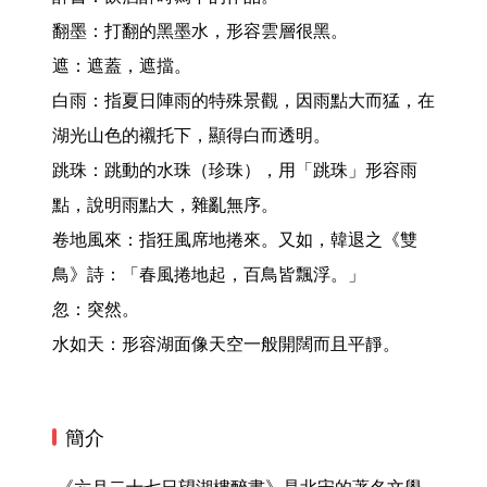
翻墨：打翻的黑墨水，形容雲層很黑。

遮：遮蓋，遮擋。

白雨：指夏日陣雨的特殊景觀，因雨點大而猛，在
湖光山色的襯托下，顯得白而透明。

跳珠：跳動的水珠（珍珠），用「跳珠」形容雨
點，說明雨點大，雜亂無序。

卷地風來：指狂風席地捲來。又如，韓退之《雙
鳥》詩：「春風捲地起，百鳥皆飄浮。」

忽：突然。

水如天：形容湖面像天空一般開闊而且平靜。 
簡介