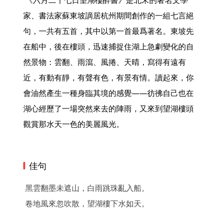
 《六月二十七日望湖樓醉書》是北宋的著名文學
家、書法家蘇東坡謫居杭州期間創作的一組七言絕
句，一共有五首，其中以第一首最爲著名。東坡先
在船中，後在樓頭，迅速捕捉住湖上急劇變化的自
然景物：雲翻、雨瀉、風捲、天晴，寫得有遠有
近，有動有靜，有聲有色，有景有情。讀起來，你
會油然產生一種身臨其境的感覺——彷彿自己也在
湖心經歷了一場突然來去的陣雨，又來到望湖樓頭
觀賞那水天一色的美麗風光。 
佳句
黑雲翻墨未遮山，白雨跳珠亂入船。
卷地風來忽吹散，望湖樓下水如天。