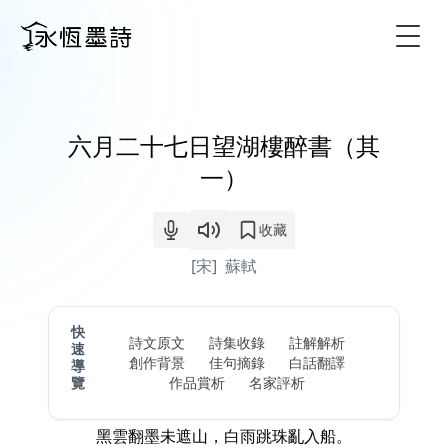
Togg
六月二十七日望湖樓醉書（其
一）
收藏
[宋]
蘇軾
快
詩文原文
詩集收錄
註解解析
速
創作背景
佳句摘錄
白話翻譯
導
覽
作品賞析
名家評析
黑雲翻墨未遮山，白雨跳珠亂入船。