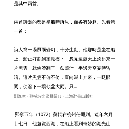
是其中兩首。

兩首詩寫的都是坐船時所見，而各有妙趣。先看第
一首：

詩人寫一場風雨變幻，十分生動。他那時是坐在船
上。船正好劃到望湖樓下。忽見遠處天上湧起來一
片黑雲，就像潑翻了一盆墨汁，半邊天空霎時昏
暗。這片黑雲不偏不倚，直向湖上奔來，一眨眼
間，便潑下一場傾盆大雨。只... 
劉逸生 · 蘇軾詩文鑑賞辭典 · 上海辭書出版社
 熙寧五年（1072）蘇軾在杭州任通判。這年六月
廿七日，他遊覽西湖，在船上看到奇妙的湖光山