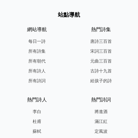
站點導航
網站導航
熱門詩集
每日一詩
唐詩三百首
所有詩集
宋詞三百首
所有朝代
元曲三百首
所有詩人
古詩十九首
所有詩詞
給孩子的詩
熱門詩人
熱門詩詞
李白
將進酒
杜甫
滿江紅
蘇軾
定風波