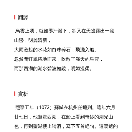
翻譯
 烏雲上湧，就如墨汁潑下，卻又在天邊露出一段
山巒，明麗清新，

大雨激起的水花如白珠碎石，飛濺入船。

忽然間狂風捲地而來，吹散了滿天的烏雲，

而那西湖的湖水碧波如鏡，明媚溫柔。 
賞析
 熙寧五年（1072）蘇軾在杭州任通判。這年六月
廿七日，他遊覽西湖，在船上看到奇妙的湖光山
色，再到望湖樓上喝酒，寫下五首絕句。這裏選的