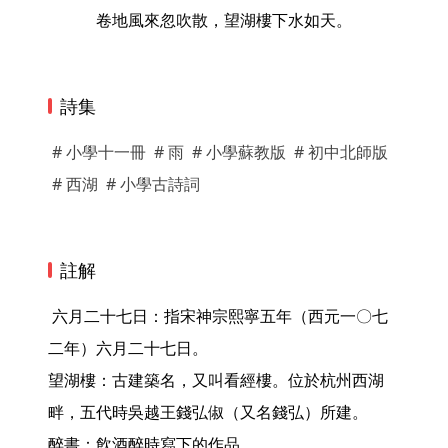
卷地風來忽吹散，望湖樓下水如天。
詩集
# 小學十一冊
# 雨
# 小學蘇教版
# 初中北師版
# 西湖
# 小學古詩詞
註解
 六月二十七日：指宋神宗熙寧五年（西元一〇七
二年）六月二十七日。

望湖樓：古建築名，又叫看經樓。位於杭州西湖
畔，五代時吳越王錢弘俶（又名錢弘）所建。

醉書：飲酒醉時寫下的作品。
