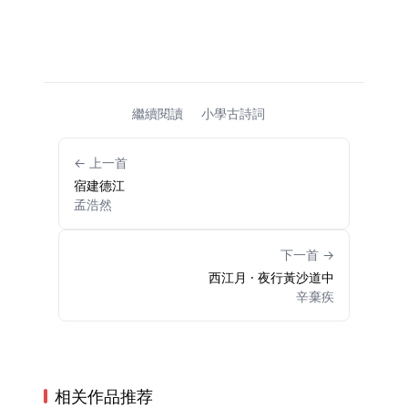
繼續閱讀
小學古詩詞
← 上一首
宿建德江
孟浩然
下一首 →
西江月 · 夜行黃沙道中
辛棄疾
相关作品推荐