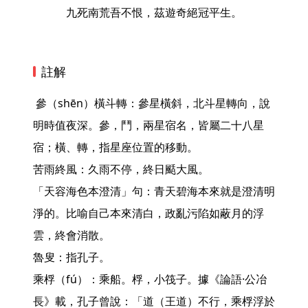
九死南荒吾不恨，茲遊奇絕冠平生。
註解
 參（shēn）橫斗轉：參星橫斜，北斗星轉向，說
明時值夜深。參，鬥，兩星宿名，皆屬二十八星
宿；橫、轉，指星座位置的移動。

苦雨終風：久雨不停，終日颳大風。

「天容海色本澄清」句：青天碧海本來就是澄清明
淨的。比喻自己本來清白，政亂污陷如蔽月的浮
雲，終會消散。

魯叟：指孔子。

乘桴（fú）：乘船。桴，小筏子。據《論語·公冶
長》載，孔子曾說：「道（王道）不行，乘桴浮於