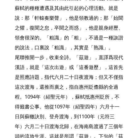
蘇軾的種種遭遇及其由此引起的心理活動。就是
說：那「軒轅奏樂聲」，他是領教過的；那「始聞
之懼，復聞之怠，卒聞之而惑」，他是親身經歷、
領會很深的。「粗識」的「粗」，不過是一種詼諧
的說法，口裏說「粗識」，其實是「熟識」。

尾聯推開一步，收束全詩。「茲遊」，直譯爲現代
漢語，就是「這次出遊」或「這番遊歷」，這首先
是照應詩題，指代六月二十日夜渡海；但又不僅指
這次渡海，還推而廣之，指自惠州貶儋縣的全過
程。1094年（紹聖元年），蘇軾抵惠州貶所，不
得籤書公事。他從1097年（紹聖四年）六月十一
日與蘇轍訣別、登舟渡海，到1100年（元符三
年）六月二十日渡海北歸，在海南島渡過了三個年
頭的流放生涯。這就是所謂「茲遊」。下句的「茲