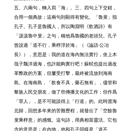
五、六兩句，轉入寫「海」。三、四句上下交錯，
合用一個典故；這兩句則顯得有變化。「魯叟」指
孔子。孔子是魯國人，所以陶淵明《飲酒詩》有
「汲汲魯中叟」之句，稱他爲魯國的老頭兒。孔子
曾說過「道不行，乘桴浮於海」（《論語·公冶
長》），意思是：我的道在海內無法實行，坐上木
筏子飄洋過海，也許能夠實行吧！蘇軾也提出過改
革弊政的方案，但屢受打擊，最終被流放到海南
島。在海南島，「飲食不具，藥石無有」，儘管和
黎族人民交朋友，做了些傳播文化的工作；但作爲
「罪人」，是不可能談得上「行道」的。此時渡海
北歸，回想多年來的苦難歷程，就發出了「空餘魯
叟乘桴意」的感慨。這句詩，用典相當靈活。它包
含的意思是：在內地，他和孔子同樣是「道不