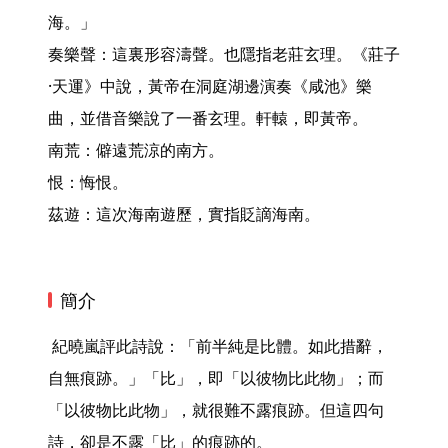
海。」

奏樂聲：這裏形容濤聲。也隱指老莊玄理。《莊子
·天運》中說，黃帝在洞庭湖邊演奏《咸池》樂
曲，並借音樂說了一番玄理。軒轅，即黃帝。

南荒：僻遠荒涼的南方。

恨：悔恨。

茲遊：這次海南遊歷，實指貶謫海南。 
簡介
 紀曉嵐評此詩說：「前半純是比體。如此措辭，
自無痕跡。」「比」，即「以彼物比此物」；而
「以彼物比此物」，就很難不露痕跡。但這四句
詩，卻是不露「比」的痕跡的。
