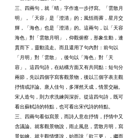
三、四兩句，就「晴」字作進一步抒寫。「雲散月
明」，「天容」是「澄清」的；風恬雨霽，星月交
輝，「海色」也是「澄清」的。這兩句，以「天容
海色」對「雲散月明」，仰觀俯察，形象生動，連
貫而下，靈動流走。而且還用了句內對：前句以
「月明」對「雲散」，後句以「海色」對「天
容」。這四句詩，在結構方面又有共同點：短句分
兩節，先以四個字寫客觀景物，後以三個字表主觀
抒情或評論。唐人佳句，多渾然天成，情景交融。
宋人造句，則力求洗練與深折。從這四句詩，既可
看出蘇軾詩的特點，也可看出宋代詩的特點。

三、四兩句看似寫景，而詩人意在抒情，抒情中又
含議論。就客觀景物說，雨止風息，雲散月明，寫
景如繪。就主觀情懷說，始而說「欲三更」，繼而