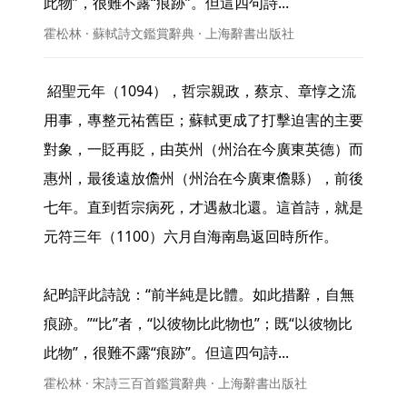
此物”，很難不露“痕跡”。但這四句詩... 
霍松林 · 蘇軾詩文鑑賞辭典 · 上海辭書出版社
 紹聖元年（1094），哲宗親政，蔡京、章惇之流
用事，專整元祐舊臣；蘇軾更成了打擊迫害的主要
對象，一貶再貶，由英州（州治在今廣東英德）而
惠州，最後遠放儋州（州治在今廣東儋縣），前後
七年。直到哲宗病死，才遇赦北還。這首詩，就是
元符三年（1100）六月自海南島返回時所作。

紀昀評此詩說：“前半純是比體。如此措辭，自無
痕跡。”“比”者，“以彼物比此物也”；既“以彼物比
此物”，很難不露“痕跡”。但這四句詩... 
霍松林 · 宋詩三百首鑑賞辭典 · 上海辭書出版社