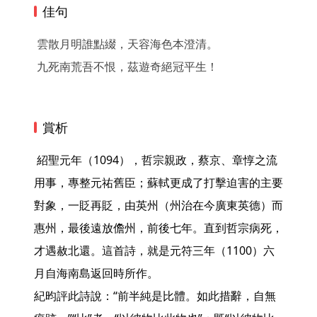
佳句
雲散月明誰點綴，天容海色本澄清。
九死南荒吾不恨，茲遊奇絕冠平生！
賞析
 紹聖元年（1094），哲宗親政，蔡京、章惇之流
用事，專整元祐舊臣；蘇軾更成了打擊迫害的主要
對象，一貶再貶，由英州（州治在今廣東英德）而
惠州，最後遠放儋州，前後七年。直到哲宗病死，
才遇赦北還。這首詩，就是元符三年（1100）六
月自海南島返回時所作。

紀昀評此詩說：“前半純是比體。如此措辭，自無