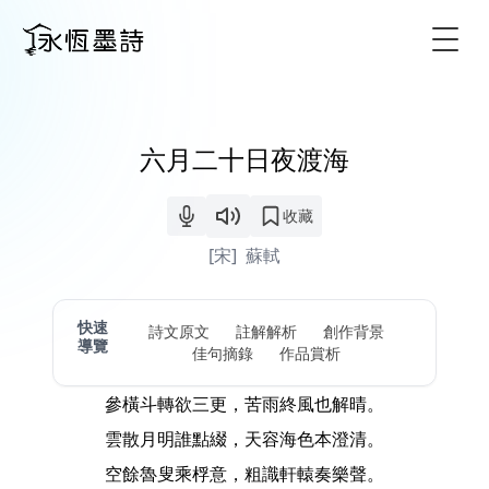
Togg
六月二十日夜渡海
收藏
[宋]
蘇軾
快速
詩文原文
註解解析
創作背景
導覽
佳句摘錄
作品賞析
參橫斗轉欲三更，苦雨終風也解晴。
雲散月明誰點綴，天容海色本澄清。
空餘魯叟乘桴意，粗識軒轅奏樂聲。