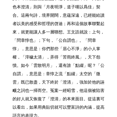
色本澄清」則與「月夜明淨，道子嘆以爲佳」契
合。這兩句詩，境界開闊，意蘊深遠，已經能給讀
者以美的感受和哲理的啓迪；再和這個故事聯繫起
來，就更能讓人多一層聯想。王文誥就說：上句，
「問章惇也」；下句，「公自謂也」。「問章
惇」，意思是：你們那些「居心不淨」的小人掌
權，「滓穢太清」，弄得「苦雨終風」，天下怨
憤。如今「雲散明月」，還有誰「點綴」呢？「公
自謂」，意思是：章惇之流「點綴」太空的「微
雲」既已散盡，天下終於「澄清」，強加於他的誣
衊之詞也一掃而空。冤案一經昭雪，他這個被陷害
的好人就又恢復了「澄清」的本來面目。從這裏可
以看出，如果用典貼切就可以豐富詩的內涵，提高
語言的表現力。
