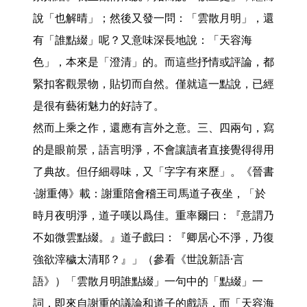
說「也解晴」；然後又發一問：「雲散月明」，還
有「誰點綴」呢？又意味深長地說：「天容海
色」，本來是「澄清」的。而這些抒情或評論，都
緊扣客觀景物，貼切而自然。僅就這一點說，已經
是很有藝術魅力的好詩了。

然而上乘之作，還應有言外之意。三、四兩句，寫
的是眼前景，語言明淨，不會讓讀者直接覺得得用
了典故。但仔細尋味，又「字字有來歷」。《晉書
·謝重傳》載：謝重陪會稽王司馬道子夜坐，「於
時月夜明淨，道子嘆以爲佳。重率爾曰：『意謂乃
不如微雲點綴。』道子戲曰：『卿居心不淨，乃復
強欲滓穢太清耶？』」（參看《世說新語·言
語》）「雲散月明誰點綴」一句中的「點綴」一
詞，即來自謝重的議論和道子的戲語，而「天容海