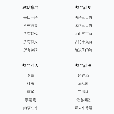
網站導航
熱門詩集
每日一詩
唐詩三百首
所有詩集
宋詞三百首
所有朝代
元曲三百首
所有詩人
古詩十九首
所有詩詞
給孩子的詩
熱門詩人
熱門詩詞
李白
將進酒
杜甫
滿江紅
蘇軾
定風波
李清照
嶽陽樓記
納蘭性德
歸去來兮辭