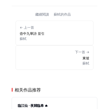
繼續閱讀
蘇軾的作品
← 上一首
壺中九華詩 並引
蘇軾
下一首 →
東坡
蘇軾
相关作品推荐
臨江仙 · 夜歸臨皋 🔥