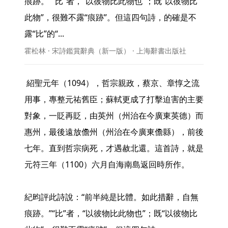
痕跡。”“比”者，“以彼物比此物也”；既“以彼物比
此物”，很難不露“痕跡”。但這四句詩，的確是不
露“比”的“... 
霍松林 · 宋詩鑑賞辭典（新一版） · 上海辭書出版社
 紹聖元年（1094），哲宗親政，蔡京、章惇之流
用事，專整元祐舊臣；蘇軾更成了打擊迫害的主要
對象，一貶再貶，由英州（州治在今廣東英德）而
惠州，最後遠放儋州（州治在今廣東儋縣），前後
七年。直到哲宗病死，才遇赦北還。這首詩，就是
元符三年（1100）六月自海南島返回時所作。

紀昀評此詩說：“前半純是比體。如此措辭，自無
痕跡。”“比”者，“以彼物比此物也”；既“以彼物比