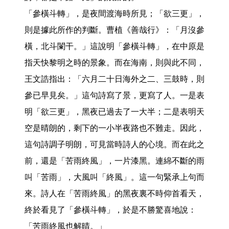
「參橫斗轉」，是夜間渡海時所見；「欲三更」，
則是據此所作的判斷。曹植《善哉行》：「月沒參
橫，北斗闌干。」這說明「參橫斗轉」，在中原是
指天快黎明之時的景象。而在海南，則與此不同，
王文誥指出：「六月二十日海外之二、三鼓時，則
參已早見矣。」這句詩寫了景，更寫了人。一是表
明「欲三更」，黑夜已過去了一大半；二是表明天
空是晴朗的，剩下的一小半夜路也不難走。因此，
這句詩調子明朗，可見當時詩人的心境。而在此之
前，還是「苦雨終風」，一片漆黑。連綿不斷的雨
叫「苦雨」，大風叫「終風」。這一句緊承上句而
來。詩人在「苦雨終風」的黑夜裏不時仰首看天，
終於看見了「參橫斗轉」，於是不勝驚喜地說：
「苦雨終風也解晴。」
