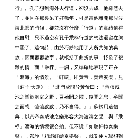
行」。孔子想到海外去行道，卻沒去成；他雖然去
了，並且在那裏呆了好幾年，可是當他離開那兒渡
海北歸的時候，卻並沒有什麼「行道」的實績值得
他自慰，只不過空有孔子乘桴行道的想法還留在胸
中罷了。這句詩，由於巧妙地用了人所共知的典
故，因而寥寥數字，就概括了曲折的事，抒發了複
雜的情；而「乘桴」一詞，又準確地表現了正在
「渡海」的情景。「軒轅」即黃帝，黃帝奏樂，見
《莊子·天運》：「北門成問於黃帝曰：『帝張咸
池之樂於洞庭之野，吾始聞之懼，復聞之怠，卒聞
之而惑；蕩蕩默默，乃不自得。』」蘇軾用這個
典，以黃帝奏咸池之樂形容大海波濤之聲，與「乘
桴」渡海的情境很合拍。但不說「如聽軒轅奏樂
聲」，卻說「粗識軒轅奏樂聲」，就又使人聯想到