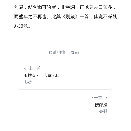
句賦，結句猶可誇者，非幸詞，正以見去日苦多，
而盛年之不再也。此與《別歲》一首，佳處不減魏
武短歌。 
繼續閱讀
春節
← 上一首
玉樓春 · 己卯歲元日
毛滂
下一首 →
阮郎歸
秦觀