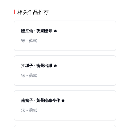
相关作品推荐
臨江仙 · 夜歸臨皋 🔥
宋 - 蘇軾
江城子 · 密州出獵 🔥
宋 - 蘇軾
南鄉子 · 黃州臨皋亭作 🔥
宋 - 蘇軾