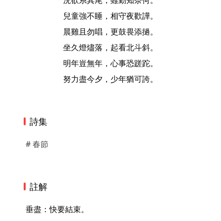
況欲系其尾，雖勤知奈何。
兒童強不睡，相守夜歡譁。
晨雞且勿唱，更鼓畏添撾。
坐久燈燼落，起看北斗斜。
明年豈無年，心事恐蹉跎。
努力盡今夕，少年猶可誇。
詩集
# 春節
註解
 垂盡：快要結束。
