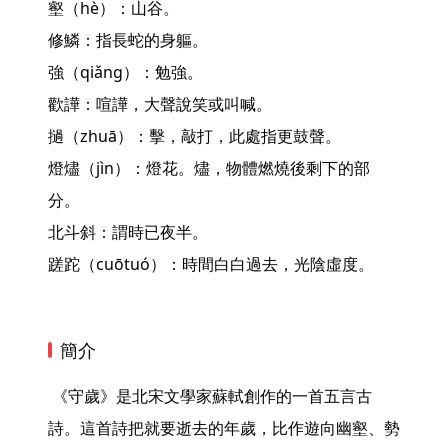
壑（hè）：山谷。

修鱗：指長蛇的身軀。

強（qiǎng）：勉強。

歡譁：喧譁，大聲說笑或叫喊。

撾（zhuā）：擊，敲打，此處指更鼓聲。

燈燼（jìn）：燈花。燼，物體燃燒後剩下的部
分。

北斗斜：謂時已夜半。

蹉跎（cuōtuó）：時間白白過去，光陰虛度。 
簡介
 《守歲》是北宋文學家蘇軾創作的一首五言古
詩。這首詩把就要逝去的年歲，比作遊向幽壑、勢