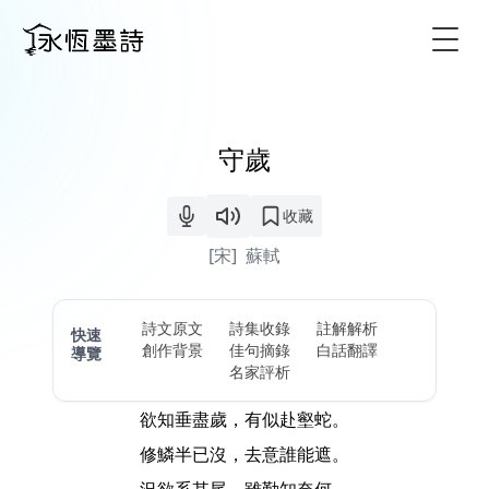
Togg
守歲
收藏
[宋]
蘇軾
詩文原文
詩集收錄
註解解析
快速
創作背景
佳句摘錄
白話翻譯
導覽
名家評析
欲知垂盡歲，有似赴壑蛇。
修鱗半已沒，去意誰能遮。