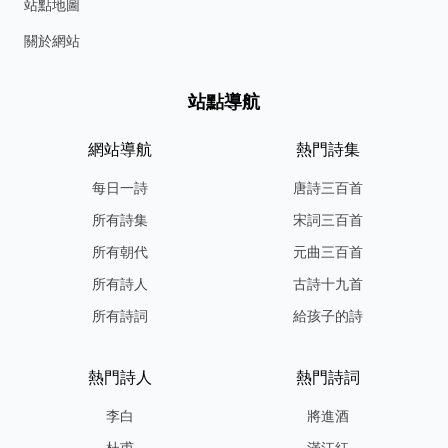
站點地圖
關於網站
站點導航
網站導航
熱門詩集
每日一詩
唐詩三百首
所有詩集
宋詞三百首
所有朝代
元曲三百首
所有詩人
古詩十九首
所有詩詞
給孩子的詩
熱門詩人
熱門詩詞
李白
將進酒
杜甫
滿江紅