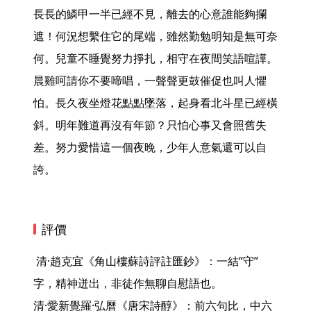
長長的鱗甲一半已經不見，離去的心意誰能夠攔
遮！何況想繫住它的尾端，雖然勤勉明知是無可奈
何。兒童不睡覺努力掙扎，相守在夜間笑語喧譁。
晨雞呵請你不要啼唱，一聲聲更鼓催促也叫人懼
怕。長久夜坐燈花點點墜落，起身看北斗星已經橫
斜。明年難道再沒有年節？只怕心事又會照舊失
差。努力愛惜這一個夜晚，少年人意氣還可以自
誇。 
評價
 清·趙克宜《角山樓蘇詩評註匯鈔》：一結“守”
字，精神迸出，非徒作無聊自慰語也。

清·愛新覺羅·弘曆《唐宋詩醇》：前六句比，中六