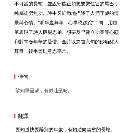
不可當的長蛇，並說守歲正如想要繫住它的尾巴，
純屬徒勞無功。詩中又細緻地描述了人們守歲的情
景與心情。“明年豈無年，心事恐蹉跎”二句，用虛
筆表現了詩人懷親思弟、想要及早建立功業等心願
和對青春年華的愛惜。全詩以篇首六句的妙喻醒人
耳目，後半篇則意思平常。 
佳句
欲知垂盡歲，有似赴壑蛇。
翻譯
 要知道快要辭別的年歲，有如遊向幽壑的長蛇。