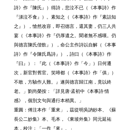
詩》作『陳氏』）得詩，悲泣不已（《本事詩》作
『涕泣不食』）。素知之（《本事詩》作『素詰知
之』），愴然改容，即召德言，還其妻，仍三人共
宴（《本事詩》作『仍厚遺之。聞者無不感嘆。仍
與德言陳氏偕飲』），命公主作詩以自解（《本事
詩》作『令陳氏爲詩』），詩曰（《本事詩》作
『曰』）：『此（《本事詩》作「今」）日何遷
次，新官對舊官。笑啼都（《本事詩》作「俱」）
不敢，方驗作人難。』遂與德言歸江南，竟以終
老。」劉尚榮按：「詳見唐·孟初中《本事詩·情
感》，個別文句與通行本稍異。」

重圓：傅注本作「重來」，茲從明吳訥鈔本、《蘇
長公二妙集》本、毛本，《東坡外集》同元延祐
本，校注：「一作『來』。」
