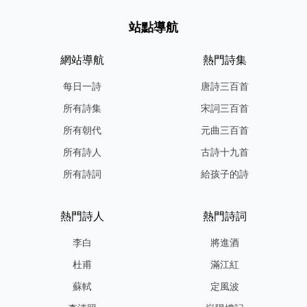
站點導航
網站導航
熱門詩集
每日一詩
唐詩三百首
所有詩集
宋詞三百首
所有朝代
元曲三百首
所有詩人
古詩十九首
所有詩詞
給孩子的詩
熱門詩人
熱門詩詞
李白
將進酒
杜甫
滿江紅
蘇軾
定風波