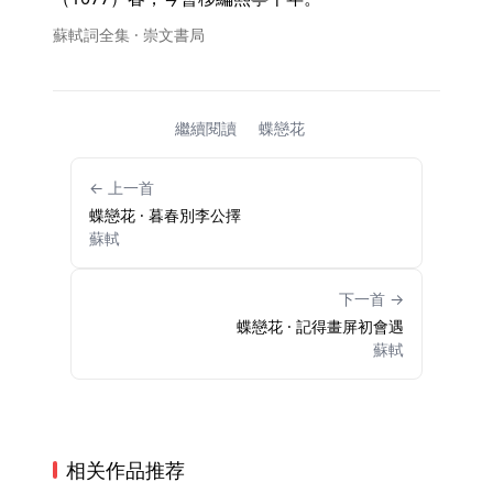
蘇軾詞全集 · 崇文書局
繼續閱讀
蝶戀花
← 上一首
蝶戀花 · 暮春別李公擇
蘇軾
下一首 →
蝶戀花 · 記得畫屏初會遇
蘇軾
相关作品推荐