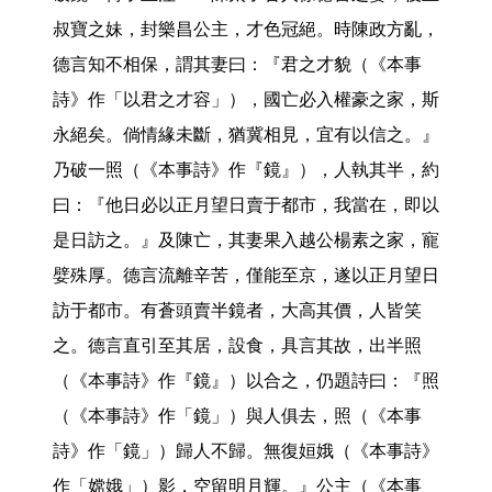
叔寶之妹，封樂昌公主，才色冠絕。時陳政方亂，
德言知不相保，謂其妻曰：『君之才貌（《本事
詩》作「以君之才容」），國亡必入權豪之家，斯
永絕矣。倘情緣未斷，猶冀相見，宜有以信之。』
乃破一照（《本事詩》作『鏡』），人執其半，約
曰：『他日必以正月望日賣于都市，我當在，即以
是日訪之。』及陳亡，其妻果入越公楊素之家，寵
嬖殊厚。德言流離辛苦，僅能至京，遂以正月望日
訪于都市。有蒼頭賣半鏡者，大高其價，人皆笑
之。德言直引至其居，設食，具言其故，出半照
（《本事詩》作『鏡』）以合之，仍題詩曰：『照
（《本事詩》作「鏡」）與人俱去，照（《本事
詩》作「鏡」）歸人不歸。無復姮娥（《本事詩》
作「嫦娥」）影，空留明月輝。』公主（《本事