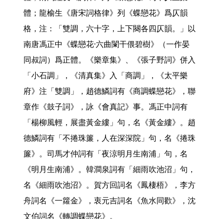
體；龍榆生《唐宋詞格律》列《蝶戀花》爲仄韻
格，注：「雙調，六十字，上下闋各四仄韻。」以
南唐馮正中《蝶戀花·六曲闌干偎碧樹》（一作晏
同叔詞）爲正體。《樂章集》、《張子野詞》併入
「小石調」，《清真集》入「商調」，《太平樂
府》注「雙調」，趙德鱗詞有《商調蝶戀花》，聯
章作《鼓子詞》，詠《會真記》事。馮正中詞有
「楊柳風輕，展盡黃金縷」句，名《黃金縷》。趙
德鱗詞有「不捲珠簾，人在深深院」句，名《捲珠
簾》。司馬才仲詞有「夜涼明月生南浦」句，名
《明月生南浦》。韓澗泉詞有「細雨吹池沼」句，
名《細雨吹池沼》。賀方回詞名《鳳棲梧》，李方
舟詞名《一籮金》，衷元吉詞名《魚水同歡》，沈
文伯詞名《轉調蝶戀花》。
