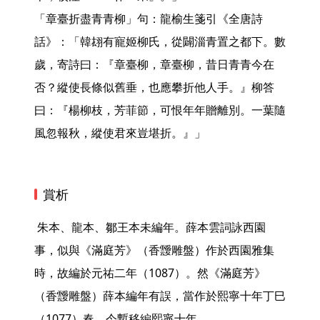
「章臺折盡青青柳」句：龍榆生箋引《全唐詩
話》：「韓翃有寵姬柳氏，從闢淄青置之都下。數
歲，寄詩曰：『章臺柳，章臺柳，昔日青青今在
否？縱使長條似舊垂，也應攀折他人手。』柳答
曰：『楊柳枝，芳菲節，可恨年年贈離別。一葉隨
風忽報秋，縱使君來豈堪折。』」 
賞析
 朱本、龍本、鄒王本未編年。薛本雲詞詠西園
事，似與《滿庭芳》（香靉雕盤）作於西園雅集
時，故編於元祐二年（1087）。然《滿庭芳》
（香靉雕盤）薛本編年有誤，當作於熙寧十年丁巳
（1077）春，今暫移編熙寧十年。 