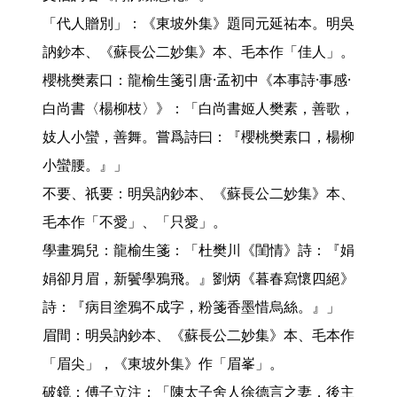
「代人贈別」：《東坡外集》題同元延祐本。明吳
訥鈔本、《蘇長公二妙集》本、毛本作「佳人」。

櫻桃樊素口：龍榆生箋引唐·孟初中《本事詩·事感·
白尚書〈楊柳枝〉》：「白尚書姬人樊素，善歌，
妓人小蠻，善舞。嘗爲詩曰：『櫻桃樊素口，楊柳
小蠻腰。』」

不要、祇要：明吳訥鈔本、《蘇長公二妙集》本、
毛本作「不愛」、「只愛」。

學畫鴉兒：龍榆生箋：「杜樊川《閨情》詩：『娟
娟卻月眉，新鬢學鴉飛。』劉炳《暮春寫懷四絕》
詩：『病目塗鴉不成字，粉箋香墨惜烏絲。』」

眉間：明吳訥鈔本、《蘇長公二妙集》本、毛本作
「眉尖」，《東坡外集》作「眉峯」。

破鏡：傅子立注：「陳太子舍人徐德言之妻，後主