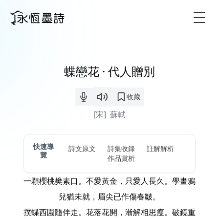
Togg
蝶戀花 · 代人贈別
收藏
[宋]
蘇軾
快速導
詩文原文
詩集收錄
註解解析
覽
作品賞析
一顆櫻桃樊素口。不愛黃金，只愛人長久。學畫鴉
兒猶未就，眉尖已作傷春皺。
撲蝶西園隨伴走。花落花開，漸解相思瘦。破鏡重