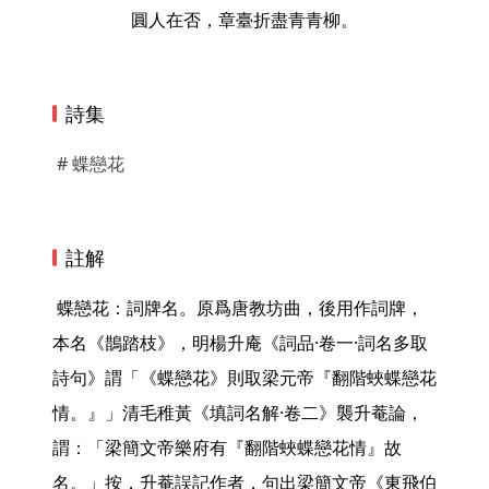
圓人在否，章臺折盡青青柳。
詩集
# 蝶戀花
註解
 蝶戀花：詞牌名。原爲唐教坊曲，後用作詞牌，
本名《鵲踏枝》，明楊升庵《詞品·卷一·詞名多取
詩句》謂「《蝶戀花》則取梁元帝『翻階蛺蝶戀花
情。』」清毛稚黃《填詞名解·卷二》襲升菴論，
謂：「梁簡文帝樂府有『翻階蛺蝶戀花情』故
名。」按，升菴誤記作者，句出梁簡文帝《東飛伯