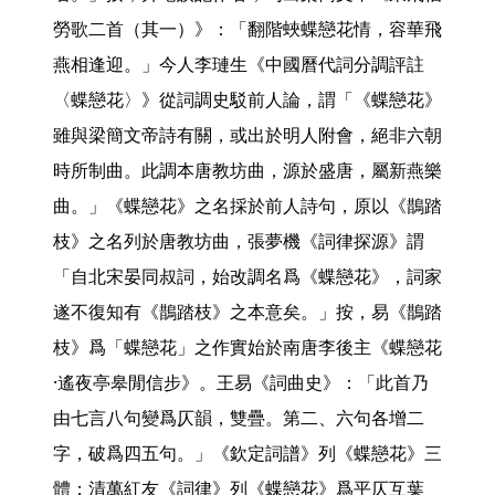
勞歌二首（其一）》：「翻階蛺蝶戀花情，容華飛
燕相逢迎。」今人李璉生《中國曆代詞分調評註
〈蝶戀花〉》從詞調史駁前人論，謂「《蝶戀花》
雖與梁簡文帝詩有關，或出於明人附會，絕非六朝
時所制曲。此調本唐教坊曲，源於盛唐，屬新燕樂
曲。」《蝶戀花》之名採於前人詩句，原以《鵲踏
枝》之名列於唐教坊曲，張夢機《詞律探源》謂
「自北宋晏同叔詞，始改調名爲《蝶戀花》，詞家
遂不復知有《鵲踏枝》之本意矣。」按，易《鵲踏
枝》爲「蝶戀花」之作實始於南唐李後主《蝶戀花
·遙夜亭皋閒信步》。王易《詞曲史》：「此首乃
由七言八句變爲仄韻，雙疊。第二、六句各增二
字，破爲四五句。」《欽定詞譜》列《蝶戀花》三
體；清萬紅友《詞律》列《蝶戀花》爲平仄互葉