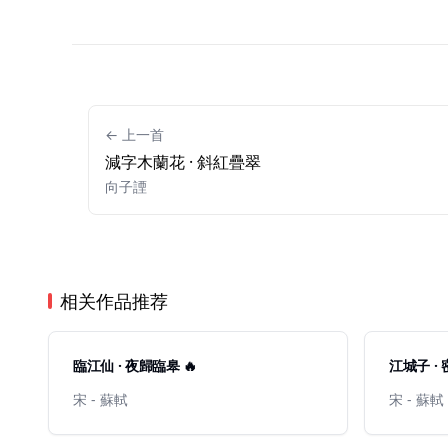
← 上一首
減字木蘭花 · 斜紅疊翠
向子諲
相关作品推荐
臨江仙 · 夜歸臨皋 🔥
江城子 · 
宋 - 蘇軾
宋 - 蘇軾