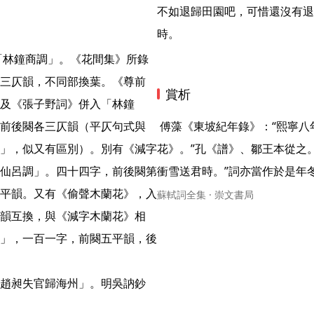
不如退歸田園吧，可惜還沒有退
時。 
三仄韻，不同部換葉。《尊前
賞析
及《張子野詞》併入「林鐘
前後闋各三仄韻（平仄句式與
 傅藻《東坡紀年錄》：“熙寧八年乙卯（1075），送東武令趙晦之歸海州作《減字木蘭
」，似又有區別）。別有《減字
花》。”孔《譜》、鄒王本從之
仙呂調」。四十四字，前後闋第
衝雪送君時。”詞亦當作於是年冬
平韻。又有《偷聲木蘭花》，入
蘇軾詞全集 · 崇文書局
韻互換，與《減字木蘭花》相
」，一百一字，前闋五平韻，後
趙昶失官歸海州」。明吳訥鈔