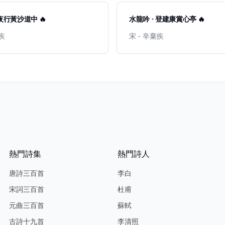
 夜行黃沙道中 🔥
水龍吟 · 登建康賞心亭 🔥
棄疾
宋 - 辛棄疾
熱門詩集
熱門詩人
唐詩三百首
李白
宋詞三百首
杜甫
元曲三百首
蘇軾
古詩十九首
李清照