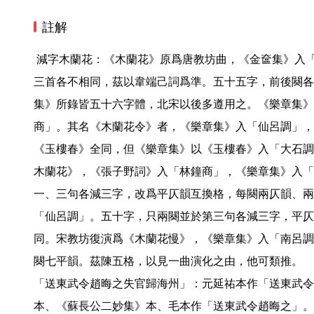
註解
 減字木蘭花：《木蘭花》原爲唐教坊曲，《金奩集》入「林鐘商調」。《花間集》所錄
三首各不相同，茲以韋端己詞爲準。五十五字，前後闋各
集》所錄皆五十六字體，北宋以後多遵用之。《樂章集》
商」。其名《木蘭花令》者，《樂章集》入「仙呂調」，
《玉樓春》全同，但《樂章集》以《玉樓春》入「大石調
木蘭花》，《張子野詞》入「林鐘商」，《樂章集》入「
一、三句各減三字，改爲平仄韻互換格，每闋兩仄韻、兩
「仙呂調」。五十字，只兩闋並於第三句各減三字，平仄
同。宋教坊復演爲《木蘭花慢》，《樂章集》入「南呂調
闋七平韻。茲陳五格，以見一曲演化之由，他可類推。

「送東武令趙晦之失官歸海州」：元延祐本作「送東武令
本、《蘇長公二妙集》本、毛本作「送東武令趙晦之」。
