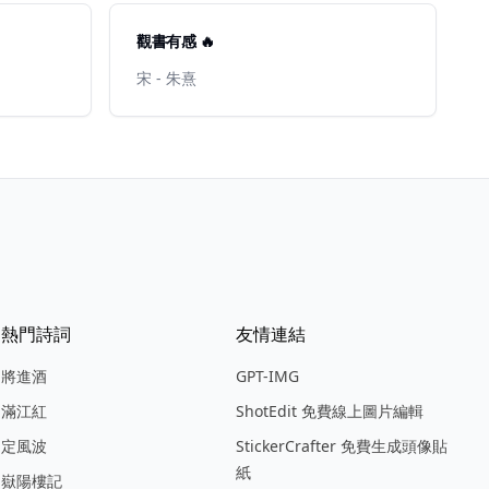
觀書有感 🔥
宋 - 朱熹
熱門詩詞
友情連結
將進酒
GPT-IMG
滿江紅
ShotEdit 免費線上圖片編輯
定風波
StickerCrafter 免費生成頭像貼
紙
嶽陽樓記