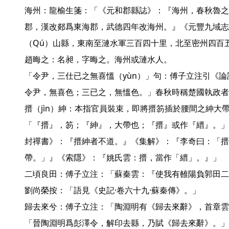
海州：龍榆生箋：「《元和郡縣誌》：『海州，春秋魯之
郡，漢改郯爲東海郡，武德四年改海州。』《元豐九域志
（Qú）山縣，東南至漣水軍三百四十里，北至密州四百五
趙晦之：名昶，字晦之。海州或漣水人。

「令尹，三仕已之無喜慍（yùn）」句：傅子立注引《論
令尹，無喜色；三已之，無慍色。」春秋時稱楚國執政者
搢（jìn）紳：本指官員裝束，即將搢笏插於腰間之紳大
「『搢』，笏；『紳』，大帶也；『搢』或作『縉』。」
封禪書》：『搢紳者不道。』《集解》：『李奇曰：「搢
帶。」』《索隱》：『姚氏雲：搢，當作「縉」。』」

二頃良田：傅子立注：「蘇秦雲：『使我有雒陽負郭田二
劉尚榮按：「語見《史記·卷六十九·蘇秦傳》。」

歸去來兮：傅子立注：「陶淵明有《歸去來辭》，首章雲
「晉陶淵明爲彭澤令，解印去縣，乃賦《歸去來辭》。」