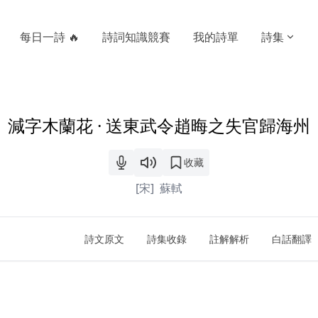
每日一詩 🔥
詩詞知識競賽
我的詩單
詩集
減字木蘭花 · 送東武令趙晦之失官歸海州
收藏
[宋]
蘇軾
詩文原文
詩集收錄
註解解析
白話翻譯