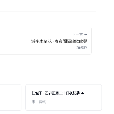
下一首 →
減字木蘭花 · 春夜聞隔牆歌吹聲
項鴻祚
江城子 · 乙卯正月二十日夜記夢 🔥
宋 - 蘇軾