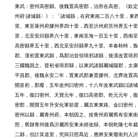
東武：密州高密縣。後魏置高密郡，治所在高密。《欽定
州府·諸城縣〉》：「諸城縣，在府東南二百八十里，東
里。東至萊州府膠州界四十里，西至沂州府莒州界五十里
里，北至安邱縣界六十里，東南至海一百五十里，西南至
高密縣界五十里，西北至安邱縣界九十里。本春秋時，魯
郡。漢初置東武縣，爲郡治並領琅邪諸縣，後漢改置琅邪
三國魏因之。晉初省琅邪縣，以東武諸縣屬城陽郡，太康
平昌郡。後魏永安二年，置東武郡兼置膠州。北齊改置高
開皇初，郡廢，五年改州曰密州，十八年改東武縣曰諸城
五年，復曰密州。天寶元年，復曰高密郡。乾元元年，復
密郡，開寶五年升安化軍節度，屬京東東路。金曰密州，
密州以縣，屬青州府。本朝因之。按青州府屬舊有安東衛
照，舊隸青州後爲沂屬而安東未經改歸。本朝乾隆七年裁
二縣，但計其道里，究與日照爲近，應將安東廢衛列入沂