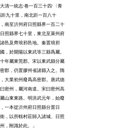
大清一統志·卷一百三十四·〈青
西距九十里，南北距一百八十
，南至沂州府日照縣界一百二十
日照縣界七十里，東北至萊州府
諸邑及齊琅邪邑地。秦置琅邪
國，於開陽以東武等三縣爲屬。
十年屬東莞郡。宋以東武縣分屬
密郡，仍置膠州省諸縣入之。隋
，大業初州廢爲高密郡。唐武德
曰密州，屬河南道。宋曰密州高
屬山東東路。明洪武元年，始廢
，一本從沂州府日照縣分置日
衛，以所轄村莊歸入諸城、日照
州，附識於此。」
