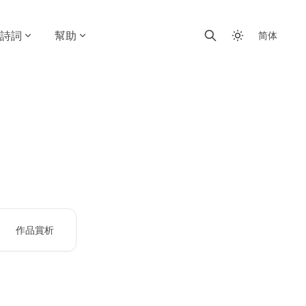
詩詞
幫助
简体
作品賞析