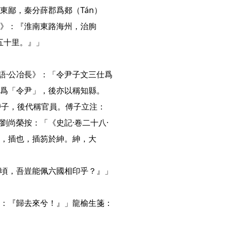
東鄙，秦分薛郡爲郯（Tán）
》：『淮南東路海州，治朐
十里。』」

語·公冶長》：「令尹子文三仕爲
爲「令尹」，後亦以稱知縣。

帶子，後代稱官員。傅子立注：
劉尚榮按：「《史記·卷二十八·
，插也，插笏於紳。紳，大
頃，吾豈能佩六國相印乎？』」
：『歸去來兮！』」龍榆生箋：
 