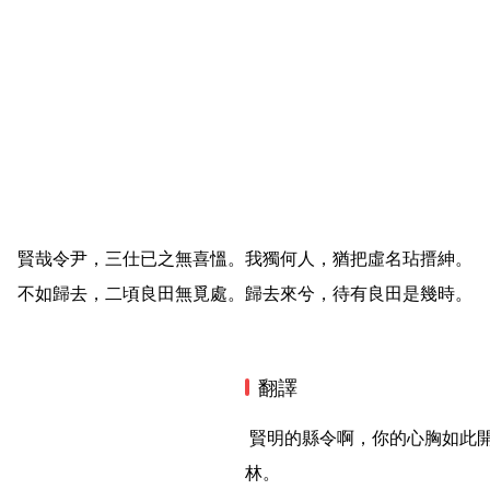
賢哉令尹，三仕已之無喜慍。我獨何人，猶把虛名玷搢紳。
不如歸去，二頃良田無覓處。歸去來兮，待有良田是幾時。
翻譯
 賢明的縣令啊，你的心胸如此開闊，令人敬佩。我自己憑藉着虛名居官，不免玷辱士
林。
