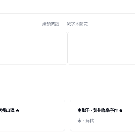
繼續閱讀
減字木蘭花
密州出獵 🔥
南鄉子 · 黃州臨皋亭作 🔥
宋 - 蘇軾