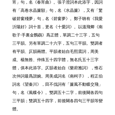
宵」句，名《春宵曲》。張子澄詞本此添字，因詞
有「高卷水晶簾額」句，名《水晶簾》，又有「驚
破碧窗殘夢」句，名《碧窗夢》。鄭子聃有《我愛
沂陽好》詞十首，更名《十愛詞》。以溫飛卿《南
歌子·手裏金鸚鵡》爲正體，單調二十三字，五句
三平韻。另有單調二十六字，五句三平韻。雙調者
有平韻、仄韻兩體。平韻者始自毛熙震詞，周美
成、楊無咎、仲殊五十四字體，無名氏五十三字
體，俱本此添字。仄韻者始自《樂府雅詞》，惟石
次仲詞最爲諧婉。周美成詞名《南柯子》，程正伯
詞名《望秦川》，田不伐詞有「簾風不動蝶交飛」
句，名《風蝶令》。雙調五十二字，前後闋各四句
三平韻；雙調五十四字，前後闋各四句三平韻等變
體。
