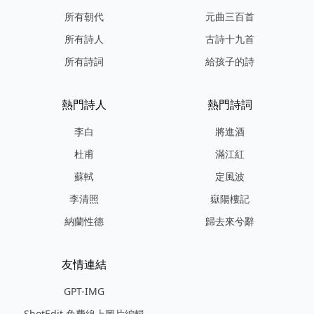
所有朝代
元曲三百首
所有詩人
古詩十九首
所有詩詞
給孩子的詩
熱門詩人
熱門詩詞
李白
將進酒
杜甫
滿江紅
蘇軾
定風波
李清照
嶽陽樓記
納蘭性德
歸去來兮辭
友情連結
GPT-IMG
ShotEdit 免費線上圖片編輯