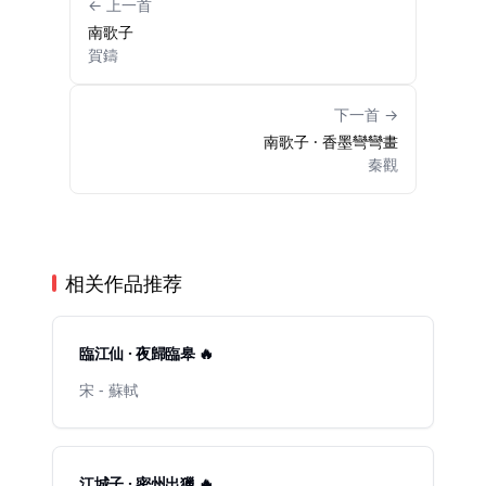
← 上一首
南歌子
賀鑄
下一首 →
南歌子 · 香墨彎彎畫
秦觀
相关作品推荐
臨江仙 · 夜歸臨皋 🔥
宋 - 蘇軾
江城子 · 密州出獵 🔥