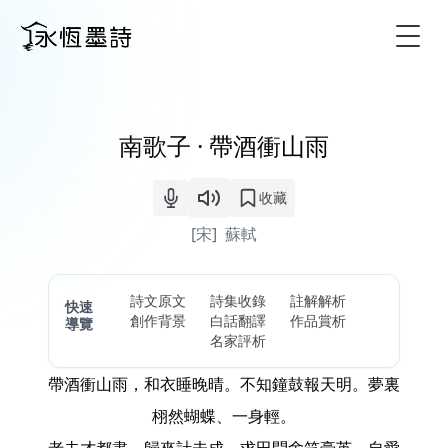
Togg
南歌子 · 帶酒衝山雨
收藏
[宋]
蘇軾
詩文原文
詩集收錄
註解解析
快速
創作背景
白話翻譯
作品賞析
導覽
名家評析
帶酒衝山雨，和衣睡晚晴。不知鐘鼓報天明。夢裏
栩然蝴蝶、一身輕。