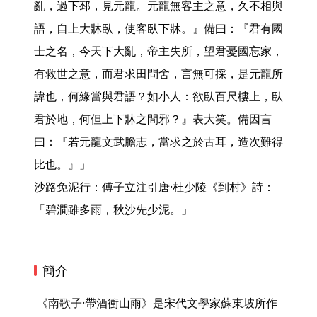
亂，過下邳，見元龍。元龍無客主之意，久不相與
語，自上大牀臥，使客臥下牀。』備曰：『君有國
士之名，今天下大亂，帝主失所，望君憂國忘家，
有救世之意，而君求田問舍，言無可採，是元龍所
諱也，何緣當與君語？如小人：欲臥百尺樓上，臥
君於地，何但上下牀之間邪？』表大笑。備因言
曰：『若元龍文武膽志，當求之於古耳，造次難得
比也。』」

沙路免泥行：傅子立注引唐·杜少陵《到村》詩：
「碧澗雖多雨，秋沙先少泥。」 
簡介
 《南歌子·帶酒衝山雨》是宋代文學家蘇東坡所作