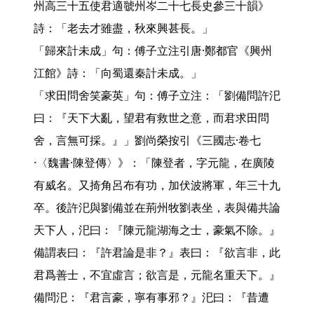
州高三十五使君適虢州岑二十七長史參三十韻》
詩：「老去才雖盡，秋來興甚長。」

「歸來計未成」句：傅子立注引唐·鄭都官《興州
江館》詩：「向蜀還秦計未成。」

「求田問舍笑豪英」句：傅子立注：「劉備問許汜
曰：『天下大亂，望君有救世之意，而君求田問
舍，言無可採。』」劉尚榮按引《三國志·卷七
·〈魏書·陳登傳〉》：「陳登者，字元龍，在廣陵
有威名。又掎角呂布有功，加伏波將軍，年三十九
卒。後許汜與劉備並在荊州牧劉表坐，表與備共論
天下人，汜曰：『陳元龍湖海之士，豪氣不除。』
備謂表曰：『許君論是非？』表曰：『欲言非，此
君爲善士，不宜虛言；欲言是，元龍名重天下。』
備問汜：『君言豪，寧有事邪？』汜曰：『昔遭