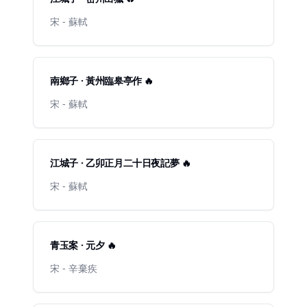
宋 - 蘇軾
南鄉子 · 黃州臨皋亭作 🔥
宋 - 蘇軾
江城子 · 乙卯正月二十日夜記夢 🔥
宋 - 蘇軾
青玉案 · 元夕 🔥
宋 - 辛棄疾