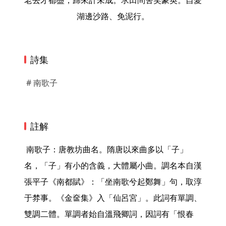
老去才都盡，歸來計未成。求田問舍笑豪英。自愛
湖邊沙路、免泥行。
詩集
# 南歌子
註解
 南歌子：唐教坊曲名。隋唐以來曲多以「子」
名，「子」有小的含義，大體屬小曲。調名本自漢
張平子《南都賦》：「坐南歌兮起鄭舞」句，取淳
于棼事。《金奩集》入「仙呂宮」。此詞有單調、
雙調二體。單調者始自溫飛卿詞，因詞有「恨春