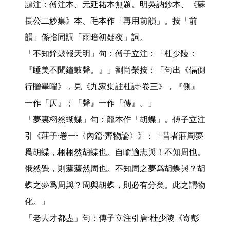
題注：傅注本、元延祐本無題。明吳訥鈔本、《蘇
長公二妙集》本、毛本作「再用前韻」。按「前
韻」係指同調「雨暗初疑夜」詞。

「不知鐘鼓報天明」句：傅子立注：「杜少陵：
『睡美不聞鐘鼓聲。』」劉尚榮按：「句出《偪側
行贈畢曜》，見《九家集註杜詩·卷三》，『側』
一作『仄』；『聲』一作『傳』。」

「夢裏栩然蝴蝶」句：龍本作「胡蝶」。傅子立注
引《莊子·卷一·〈內篇·齊物論〉》：「昔者莊周夢
爲胡蝶，栩栩然胡蝶也。自喻適志與！不知周也。
俄然覺，則蘧蘧然周也。不知周之夢爲胡蝶與？胡
蝶之夢爲周與？周與胡蝶，則必有分矣。此之謂物
化。」

「老去才都盡」句：傅子立注引唐·杜少陵《寄彭