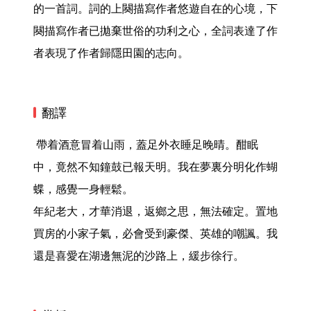
的一首詞。詞的上闋描寫作者悠遊自在的心境，下
闋描寫作者已拋棄世俗的功利之心，全詞表達了作
者表現了作者歸隱田園的志向。 
翻譯
 帶着酒意冒着山雨，蓋足外衣睡足晚晴。酣眠
中，竟然不知鐘鼓已報天明。我在夢裏分明化作蝴
蝶，感覺一身輕鬆。

年紀老大，才華消退，返鄉之思，無法確定。置地
買房的小家子氣，必會受到豪傑、英雄的嘲諷。我
還是喜愛在湖邊無泥的沙路上，緩步徐行。 