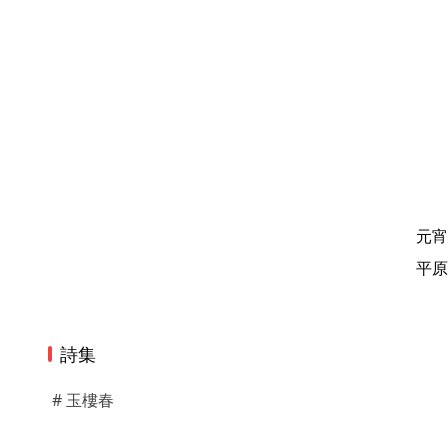
元宵
平原
詩集
# 玉樓春