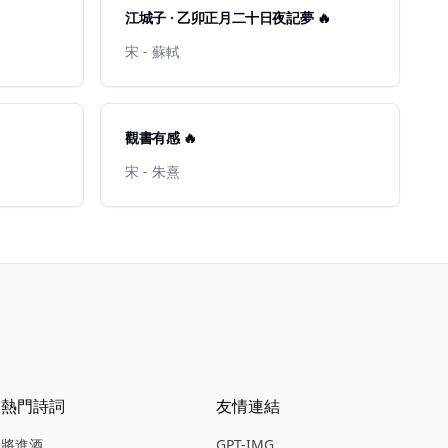
江城子 · 乙卯正月二十日夜記夢 🔥
宋 - 蘇軾
觀書有感 🔥
宋 - 朱熹
熱門詩詞
友情連結
將進酒
GPT-IMG