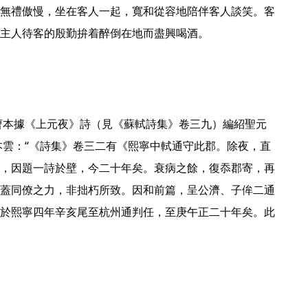
無禮傲慢，坐在客人一起，寬和從容地陪伴客人談笑。客
主人待客的殷勤拚着醉倒在地而盡興喝酒。 
薛本雲：“《詩集》卷三二有《熙寧中軾通守此郡。除夜，直
，因題一詩於壁，今二十年矣。衰病之餘，復忝郡寄，再
蓋同僚之力，非拙朽所致。因和前篇，呈公濟、子侔二通
於熙寧四年辛亥尾至杭州通判任，至庚午正二十年矣。此