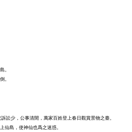
島。
倒。
上仙島，使神仙也爲之迷惑。
