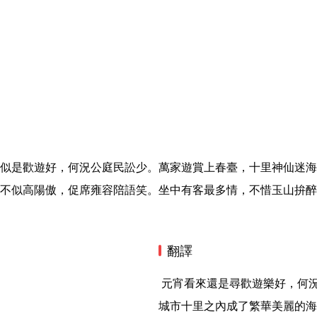
似是歡遊好，何況公庭民訟少。萬家遊賞上春臺，十里神仙迷海
不似高陽傲，促席雍容陪語笑。坐中有客最多情，不惜玉山拚醉
翻譯
 元宵看來還是尋歡遊樂好，何況訴訟少，公事清閒，萬家百姓登上春日觀賞景物之臺。
城市十里之內成了繁華美麗的海