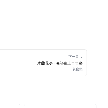
下一首 →
木蘭花令 · 凌歊臺上青青麥
黃庭堅