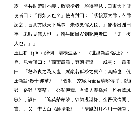
露，將兵助楚討不義，敬勞從者，願得望見，口畫天下便
使者曰：『何如人也？』使者對曰：『狀貌類大儒，衣儒
謝之，言我方以天下爲事，未暇見儒人也。』使者出謝曰
事，未暇見儒人也。』酈生瞋目案劍叱使者曰：『走！復
人也。』」

玉山拚（pīn）醉倒：龍榆生箋：「《世說新語·容止》
秀。見者嘆曰：「蕭蕭肅肅，爽朗清舉。」或雲：「肅肅
曰：「嵇叔夜之爲人也，巖巖若孤松之獨立；其醉也，傀
唐新語·卷十·釐革》：『舊制：京城內金吾曉暝傳呼，以
鼓，俗號「鼕鼕」，公私便焉。有道人裴翛然，雅有篇詠
歌》，詞曰：「遮莫鼕鼕鼓，須傾湛湛杯。金吾儻借問，
賞。』又，李太白《襄陽歌》：『清風朗月不用一錢買，