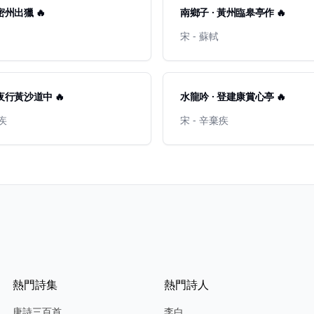
密州出獵 🔥
南鄉子 · 黃州臨皋亭作 🔥
宋 - 蘇軾
 夜行黃沙道中 🔥
水龍吟 · 登建康賞心亭 🔥
棄疾
宋 - 辛棄疾
熱門詩集
熱門詩人
唐詩三百首
李白