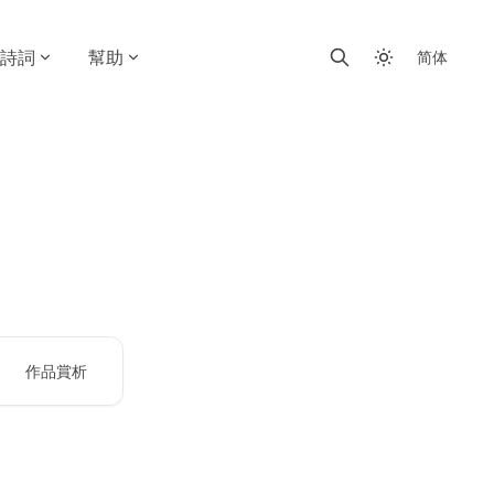
詩詞
幫助
简体
作品賞析