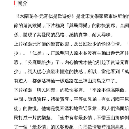
簡介
 《木蘭花令·元宵似是歡遊好》是北宋文學家蘇東坡所創作的一首遊宴詞。上片極寫元宵
節的遊賞歡樂，下片極寫「與民同樂」的歡快宴席。全詞
係，體現了其愛民的品格，感情真摯，耐人尋味。

上片極寫元宵節的遊賞歡樂，及公庭訟少的愉悅心情。「
少」。「似是」，正說明詞人原本並沒有主動出遊元宵佳
暇，「公庭民訟少」了，內心愉悅才使他引起了賞遊元宵
少」，詞人從心底發出愜意的快感，所以，當他看到「萬
有遊人，都像活神仙一樣迷路在三神山海島之中了。

下片極寫「與民同樂」的歡快宴席。「平原不似高陽傲。
中間，謙遜質樸，禮敬賓客，平等如兄弟，有如趙國平原
徒」的傲慢。他總是從容溫和地靠近羣衆，和人們滿面陪
民打成一片的樂趣。「坐中有客最多情，不惜玉山拚醉倒
了一個「最多情」的民客形象，而把歡情霎時推到高潮。