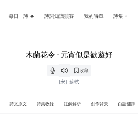
每日一詩 🔥
詩詞知識競賽
我的詩單
詩集
木蘭花令 · 元宵似是歡遊好
收藏
[宋]
蘇軾
詩文原文
詩集收錄
註解解析
創作背景
白話翻譯