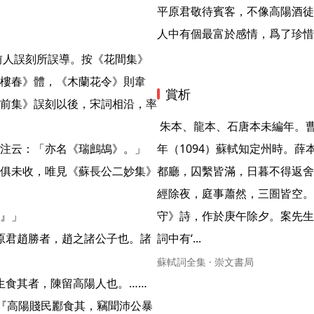
平原君敬待賓客，不像高陽酒徒
人中有個最富於感情，爲了珍惜
樓春》體，《木蘭花令》則韋
賞析
前集》誤刻以後，宋詞相沿，率
 朱本、龍本、石唐本未編年。曹本據《上元夜》詩（見《蘇軾詩集》卷三九）編紹聖元
注云：「亦名《瑞鷓鴣》。」

年（1094）蘇軾知定州時。
俱未收，唯見《蘇長公二妙集》
都廳，囚繫皆滿，日暮不得返舍
經除夜，庭事蕭然，三圄皆空。
』」

守》詩，作於庚午除夕。案先生
平原君趙勝者，趙之諸公子也。諸
詞中有‘... 
蘇軾詞全集 · 崇文書局
生食其者，陳留高陽人也。……
『高陽賤民酈食其，竊聞沛公暴