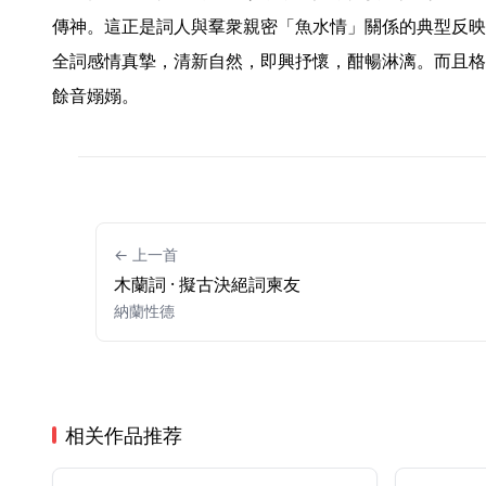
傳神。這正是詞人與羣衆親密「魚水情」關係的典型反映
全詞感情真摯，清新自然，即興抒懷，酣暢淋漓。而且格
餘音嫋嫋。 
← 上一首
木蘭詞 · 擬古決絕詞柬友
納蘭性德
相关作品推荐