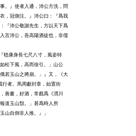
事。』使者入通，沛公方洗，問
衣，冠側注。』沛公曰：『爲我
：『沛公敬謝先生，方以天下爲
入言沛公，吾高陽酒徒也，非儒
：『嵇康身長七尺八寸，風姿特
如松下風，高而徐引。」山公
俄若玉山之將崩。」』又，《大
戒行者。馬周獻封章，始置街
，善畫，好酒，常戲爲《渭川
報道玉山頹。」甚爲時人所
玉山自倒非人推。』」 