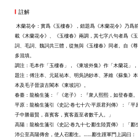
註解
 木蘭花令：實爲《玉樓春》，錯題爲《木蘭花令》乃爲前人誤刻所誤導。按《花間集》
載《木蘭花令》、《玉樓春》兩調，其七字八句者爲《玉
詞、毛詞、魏詞共三體，從無與《玉樓春》同者。自《尊
多混填。

調注：毛本作「玉樓春」，《東坡外集》作「木蘭花」，
題注：傅注本、元延祐本、明吳訥鈔本、茅維《蘇集》本
本及毛子晉汲古閣本《東坡詞》。

春臺：龍榆生箋：「《老子》：『衆人熙熙，如登春臺。
平原：龍榆生箋引《史記·卷七十六·平原君列傳》：「
子中勝最賢，喜賓客，賓客蓋至者數千人。」

高陽：龍榆生箋引《史記·卷九十七·酈生陸賈傳》：「酈
沛公至高陽傳舍，使人召酈生。……酈生踵軍門上謁曰：