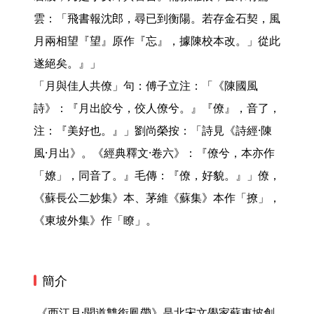
雲：「飛書報沈郎，尋已到衡陽。若存金石契，風
月兩相望『望』原作『忘』，據陳校本改。」從此
遂絕矣。』」

「月與佳人共僚」句：傅子立注：「《陳國風
詩》：『月出皎兮，佼人僚兮。』『僚』，音了，
注：『美好也。』」劉尚榮按：「詩見《詩經·陳
風·月出》。《經典釋文·卷六》：『僚兮，本亦作
「嫽」，同音了。』毛傳：『僚，好貌。』」僚，
《蘇長公二妙集》本、茅維《蘇集》本作「撩」，
《東坡外集》作「瞭」。 
簡介
 《西江月·聞道雙銜鳳帶》是北宋文學家蘇東坡創