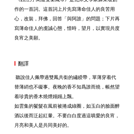
作的一首詞。這首詞上片先寫薄命佳人的良苦用
心，改裝，拜佛，回答「與阿誰」的問題；下片再
寫薄命佳人的虔誠心態，惜時，望月，以實現共度
良宵之美願。 
翻譯
 聽說佳人佩帶過雙鳳共銜的繡綬帶，單薄穿着代
替薄綃也不礙事。夜晚的香不知爲誰而燒，帳然望
着珍貴的香木燒煙嫋嫋上飄。

如雲集的鬢髮在風前被捲成綠圈，如玉白的臉面醉
酒以後而泛起紅暈。不要白白度過這嗔愛的良宵，
月亮和美人是共同美好的。 