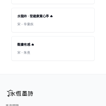
水龍吟 · 登建康賞心亭 🔥
宋 - 辛棄疾
觀書有感 🔥
宋 - 朱熹
常見問題