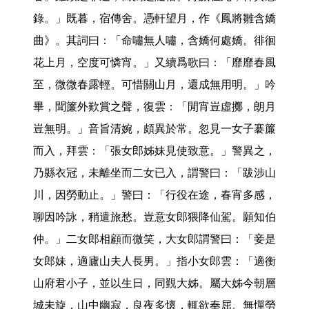
錄。」既暮，宿傳舍。憑軒望月，作《鳳將雛含嬌
曲》。其詞曰：「命嘯無人嘯，含嬌何處嬌。徘徊
花上月，空度可憐宵。」又續爲歌曰：「靡靡春風
至，微微春露輕。可惜關山月，還成無用明。」吟
畢，聞簾外歎賞之聲，復雲：「閒宵豈虛擲，朗月
豈無明。」音旨清婉，頗異於常。忽見一女子褰簾
而入，拜雲：「張女郎姊妹見使致意。」警異之，
乃縣衣冠，未離坐而二女已入，謂警曰：「跋涉山
川，因勞動止。」警曰：「行役在途，春宵多感，
聊因吟詠，稍遣旅愁。豈意女郎猥降仙駕。願知伯
仲。」二女郎相顧而微笑，大女郎謂警曰：「妾是
女郎妹，適廬山夫人長男。」指小女郎雲：「適衡
山府君小子，並以生日，同覲大姊。屬大姊今朝層
城未旋，山中幽寂，良夜多懷，輒欲奉屈。無憚勞