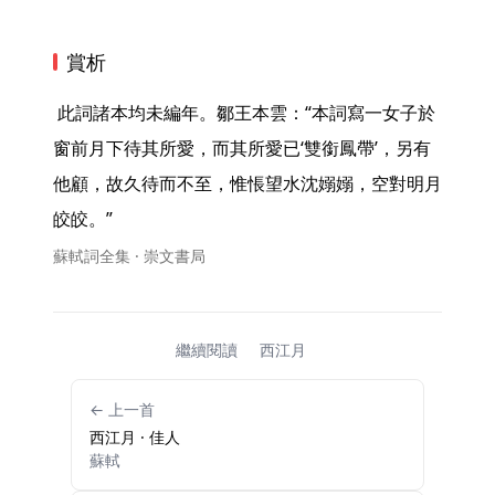
賞析
 此詞諸本均未編年。鄒王本雲：“本詞寫一女子於
窗前月下待其所愛，而其所愛已‘雙銜鳳帶’，另有
他顧，故久待而不至，惟悵望水沈嫋嫋，空對明月
皎皎。” 
蘇軾詞全集 · 崇文書局
繼續閱讀
西江月
← 上一首
西江月 · 佳人
蘇軾