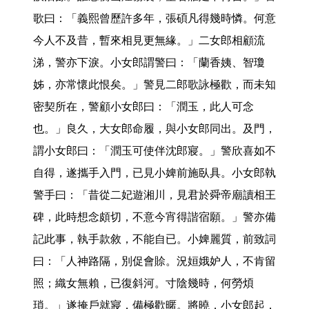
歌曰：「義熙曾歷許多年，張碩凡得幾時憐。何意
今人不及昔，暫來相見更無緣。」二女郎相顧流
涕，警亦下淚。小女郎謂警曰：「蘭香姨、智瓊
姊，亦常懷此恨矣。」警見二郎歌詠極歡，而未知
密契所在，警顧小女郎曰：「潤玉，此人可念
也。」良久，大女郎命履，與小女郎同出。及門，
謂小女郎曰：「潤玉可使伴沈郎寢。」警欣喜如不
自得，遂攜手入門，已見小婢前施臥具。小女郎執
警手曰：「昔從二妃遊湘川，見君於舜帝廟讀相王
碑，此時想念頗切，不意今宵得諧宿願。」警亦備
記此事，執手款敘，不能自已。小婢麗質，前致詞
曰：「人神路隔，別促會賒。況姮娥妒人，不肯留
照；織女無賴，已復斜河。寸陰幾時，何勞煩
瑣。」遂掩戶就寢，備極歡暱。將曉，小女郎起，