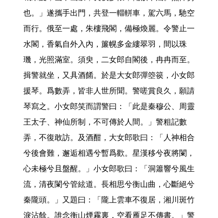
也。」遂攜手出門，共登一輜軿車，駕六馬，馳空
而行。俄至一處，朱樓飛閣，備極煥麗。令警止一
水閣，香氣自外入內，簾幌多金縷翠羽，間以珠
璣，光照滿室。須臾，二女郎自閣後，冉冉而至。
揖警就坐，又具酒餚。於是大女郎彈箜篌，小女郎
援琴。爲數弄，皆非人世所聞。警嗟賞良久，願請
琴寫之。小女郎笑而謂警曰：「此是秦穆公、周靈
王太子、神仙所制，不可傳於人間。」警粗記數
弄，不復敢訪。及酒酣，大女郎歌曰：「人神相合
兮後會難，邂逅相遇兮暫爲歡。星漢移兮夜將闌，
心未極兮且盤醒。」小女郎歌曰：「洞簫響兮風生
流，清夜闌兮管絃道。長相思兮衡山曲，心斷絕兮
秦隴頭。」又題曰：「隴上雲車不復居，湘川斑竹
淚沾餘。誰念衡山煙霧裏，空看雁足不傳書。」警