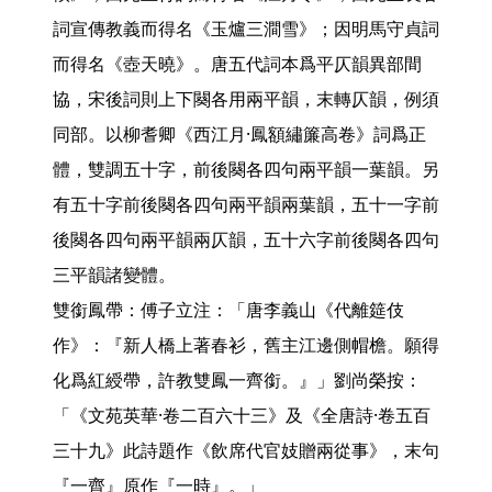
詞宣傳教義而得名《玉爐三澗雪》；因明馬守貞詞
而得名《壺天曉》。唐五代詞本爲平仄韻異部間
協，宋後詞則上下闋各用兩平韻，末轉仄韻，例須
同部。以柳耆卿《西江月·鳳額繡簾高卷》詞爲正
體，雙調五十字，前後闋各四句兩平韻一葉韻。另
有五十字前後闋各四句兩平韻兩葉韻，五十一字前
後闋各四句兩平韻兩仄韻，五十六字前後闋各四句
三平韻諸變體。

雙銜鳳帶：傅子立注：「唐李義山《代離筵伎
作》：『新人橋上著春衫，舊主江邊側帽檐。願得
化爲紅綬帶，許教雙鳳一齊銜。』」劉尚榮按：
「《文苑英華·卷二百六十三》及《全唐詩·卷五百
三十九》此詩題作《飲席代官妓贈兩從事》，末句
『一齊』原作『一時』。」
