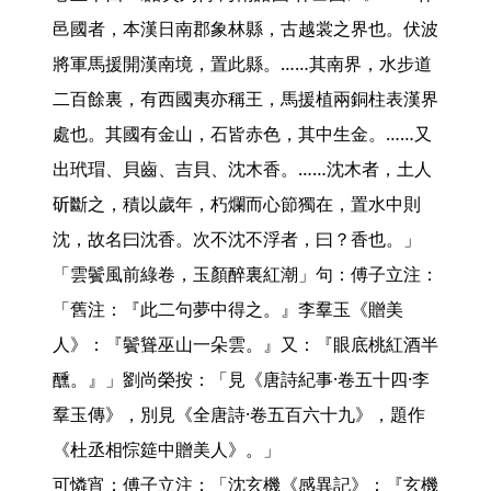
邑國者，本漢日南郡象林縣，古越裳之界也。伏波
將軍馬援開漢南境，置此縣。……其南界，水步道
二百餘裏，有西國夷亦稱王，馬援植兩銅柱表漢界
處也。其國有金山，石皆赤色，其中生金。……又
出玳瑁、貝齒、吉貝、沈木香。……沈木者，土人
斫斷之，積以歲年，朽爛而心節獨在，置水中則
沈，故名曰沈香。次不沈不浮者，曰？香也。」

「雲鬢風前綠卷，玉顏醉裏紅潮」句：傅子立注：
「舊注：『此二句夢中得之。』李羣玉《贈美
人》：『鬢聳巫山一朵雲。』又：『眼底桃紅酒半
醺。』」劉尚榮按：「見《唐詩紀事·卷五十四·李
羣玉傳》，別見《全唐詩·卷五百六十九》，題作
《杜丞相悰筵中贈美人》。」

可憐宵：傅子立注：「沈玄機《感異記》：『玄機