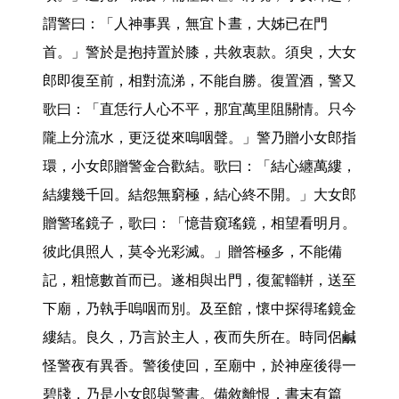
謂警曰：「人神事異，無宜卜晝，大姊已在門
首。」警於是抱持置於膝，共敘衷款。須臾，大女
郎即復至前，相對流涕，不能自勝。復置酒，警又
歌曰：「直恁行人心不平，那宜萬里阻關情。只今
隴上分流水，更泛從來嗚咽聲。」警乃贈小女郎指
環，小女郎贈警金合歡結。歌曰：「結心纏萬縷，
結縷幾千回。結怨無窮極，結心終不開。」大女郎
贈警瑤鏡子，歌曰：「憶昔窺瑤鏡，相望看明月。
彼此俱照人，莫令光彩滅。」贈答極多，不能備
記，粗憶數首而已。遂相與出門，復駕輜軿，送至
下廟，乃執手嗚咽而別。及至館，懷中探得瑤鏡金
縷結。良久，乃言於主人，夜而失所在。時同侶鹹
怪警夜有異香。警後使回，至廟中，於神座後得一
碧牋，乃是小女郎與警書。備敘離恨，書末有篇