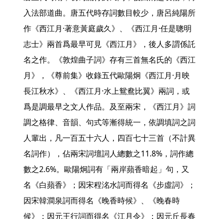
入法部道曲。唐五代時存詞數目較少，唐呂純陽所
作《西江月·著意黃庭歲久》、《西江月·任是聰明
志士》兩首爲最早可見《西江月》，後人多謂係託
名之作。《敦煌曲子詞》存有三首無名氏的《西江
月》，《尊前集》收錄五代歐陽炯《西江月·月映
長江秋水》、《西江月·水上鴛鴦比翼》兩詞，或
爲是調最早之文人作品。及至兩宋，《西江月》詞
調之格律、音韻、句式等漸得統一，依調填詞之詞
人輩出，凡一百五十六人，四百七十三首（不計異
名詞作），佔兩宋詞壇詞人總數之11.8%，詞作總
數之2.6%。歐陽炯詞有「兩岸蘋香暗起」句，又
名《白蘋香》；因宋程洺水詞而得名《步虛詞》；
因宋韓澗泉詞而得名《晚香時候》、《晚春時
候》；因元王行詞而得名《江月令》；因元丘長春