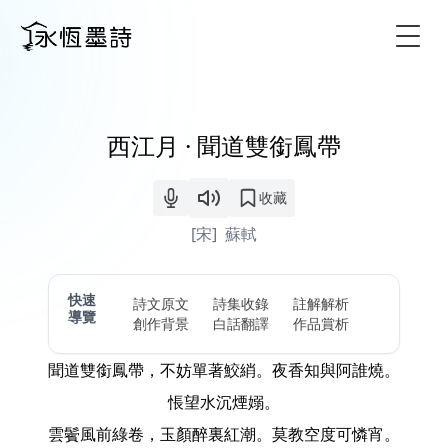
Togg
西江月 · 聞道雙銜鳳帶
收藏
[宋]
蘇軾
快速
詩文原文
詩集收錄
註解解析
導覽
創作背景
白話翻譯
作品賞析
聞道雙銜鳳帶，不妨單著鮫綃。夜香知與阿誰燒。
悵望水沉煙嫋。
雲鬢風前綠卷，玉顏醉裏紅潮。莫教空度可憐宵。