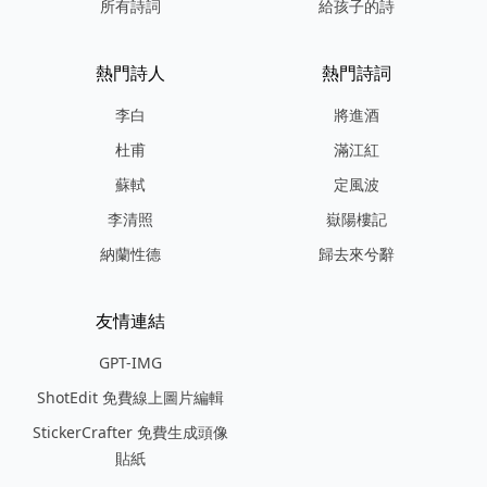
所有詩詞
給孩子的詩
熱門詩人
熱門詩詞
李白
將進酒
杜甫
滿江紅
蘇軾
定風波
李清照
嶽陽樓記
納蘭性德
歸去來兮辭
友情連結
GPT-IMG
ShotEdit 免費線上圖片編輯
StickerCrafter 免費生成頭像
貼紙