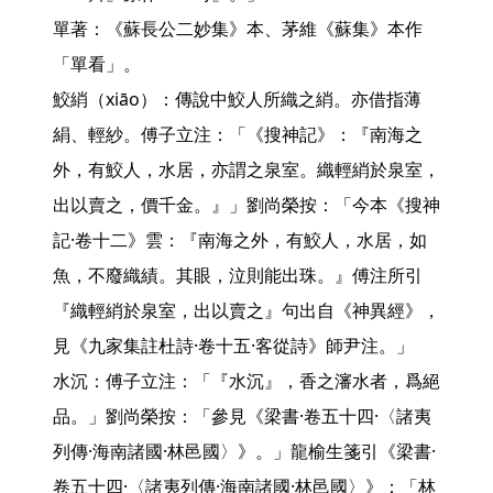
單著：《蘇長公二妙集》本、茅維《蘇集》本作
「單看」。

鮫綃（xiāo）：傳說中鮫人所織之綃。亦借指薄
絹、輕紗。傅子立注：「《搜神記》：『南海之
外，有鮫人，水居，亦謂之泉室。織輕綃於泉室，
出以賣之，價千金。』」劉尚榮按：「今本《搜神
記·卷十二》雲：『南海之外，有鮫人，水居，如
魚，不廢織績。其眼，泣則能出珠。』傅注所引
『織輕綃於泉室，出以賣之』句出自《神異經》，
見《九家集註杜詩·卷十五·客從詩》師尹注。」

水沉：傅子立注：「『水沉』，香之瀋水者，爲絕
品。」劉尚榮按：「參見《梁書·卷五十四·〈諸夷
列傳·海南諸國·林邑國〉》。」龍榆生箋引《梁書·
卷五十四·〈諸夷列傳·海南諸國·林邑國〉》：「林