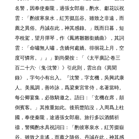
名警，因奉使秦隴，過張女郎廟，酌水、獻花以祝
雲：「酌彼寒泉水，紅芳掇嵓谷。雖致之非遠，而
薦之異俗。丹誠在此，神其感錄。」既而日暮，短
亭稅駕，望月彈琴，作《鳳將雛雛銜嬌曲》，其詞
雲：「命嘯無人嘯，含嬌何處嬌。徘徊花上月，空
度可憐宵。」』」劉尚榮按：「《太平廣記·卷三
百二十六·〈鬼·沈警〉》引此則，雲出自《異聞
錄》，字句小有出入。『沈警，字玄機，吳興武康
人。美風調，善吟詠，爲梁東宮常侍，名著當時。
每公卿宴集，必致騎邀之。語曰：「玄機在席，顛
倒賓客。」其推重如此。後荊楚陷沒，入周爲上柱
國，奉使秦隴，途過張女郎廟。旅行多以酒餚祈
禱，警獨酌水具祝詞曰：「酌彼寒泉水，紅芳掇嶽
谷。雖致之非遙，而薦之隨俗。丹誠在此，神其感