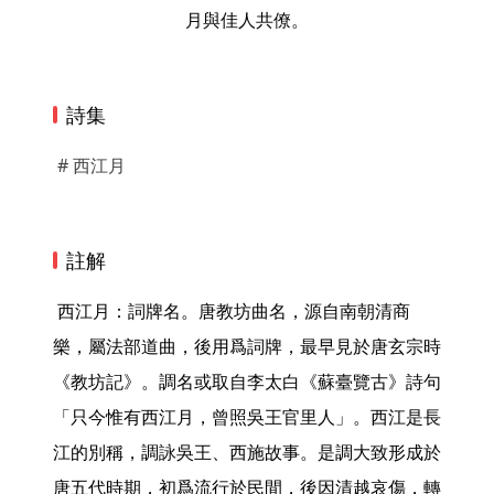
月與佳人共僚。
詩集
# 西江月
註解
 西江月：詞牌名。唐教坊曲名，源自南朝清商
樂，屬法部道曲，後用爲詞牌，最早見於唐玄宗時
《教坊記》。調名或取自李太白《蘇臺覽古》詩句
「只今惟有西江月，曾照吳王官里人」。西江是長
江的別稱，調詠吳王、西施故事。是調大致形成於
唐五代時期，初爲流行於民間，後因清越哀傷，轉