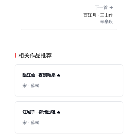
下一首 →
西江月 · 三山作
辛棄疾
相关作品推荐
臨江仙 · 夜歸臨皋 🔥
宋 - 蘇軾
江城子 · 密州出獵 🔥
宋 - 蘇軾