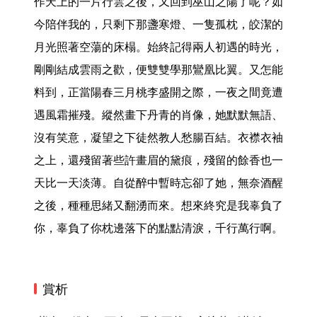
作天上的一片行雲之後，又回到巫山之陽了呢？如
今陪伴我的，只剩下那盞寒燈、一隻孤枕，皎潔的
月光照著空蕩的床榻。始終記得兩人初遇的時光，
剛剛結成雲雨之歡，便雙雙學那鸞凰比翼。又怎能
料到，正當陽春三月桃李盛開之際，一夜之間竟遭
遇風霜摧殘。縱然畫下丹青的肖像，她默默無語、
沒有笑意，凝望之下徒然教人愁腸百結。衣襟衣袖
之上，還殘留著些許畫眉的黛痕，殘留的餘香也一
天比一天淡薄。自從醉中暫時忘卻了她，無奈酒醒
之後，種種思緒又翻湧而來。想來終究是我辜負了
你，辜負了你枕邊落下的點點清淚，千行萬行啊。 
賞析