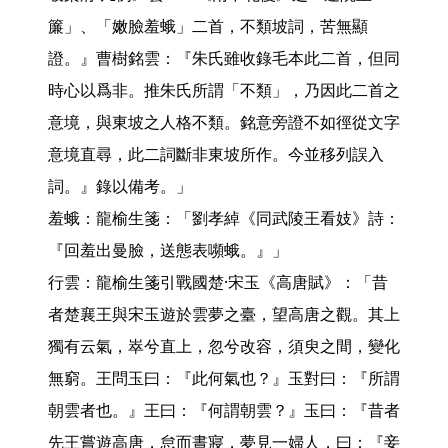
簾」、「嫩臉羞蛾」二首，不類坡詞，苦無顯
證。』曹樹銘雲：『朱氏雖收錄毛本此二首，但同
時心以爲非。推朱氏所謂「不類」，乃因此二首之
意境，與東坡之人格不類。銘意旁證不如徑從文字
意境直尋，此二詞斷非東坡所作。今並移列誤入
詞。』錄以備考。」

羞蛾：龍榆生箋：「劉孝綽《同武陵王看妓》詩：
『回羞出曼臉，送態表嚬蛾。』」

行雲：龍榆生箋引戰國楚·宋玉《高唐賦》：「昔
者楚襄王與宋玉遊於雲夢之臺，望高唐之觀。其上
獨有云氣，崒兮直上，忽兮改容，須臾之間，變化
無窮。王問玉曰：『此何氣也？』玉對曰：『所謂
朝雲者也。』王曰：『何謂朝雲？』玉曰：『昔者
先王嘗遊高唐，怠而晝寢，夢見一婦人，曰：『妾