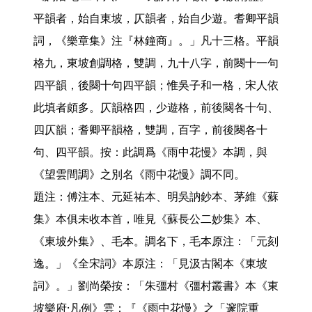
平韻者，始自東坡，仄韻者，始自少遊。耆卿平韻
詞，《樂章集》注『林鐘商』。」凡十三格。平韻
格九，東坡創調格，雙調，九十八字，前闋十一句
四平韻，後闋十句四平韻；惟吳子和一格，宋人依
此填者頗多。仄韻格四，少遊格，前後闋各十句、
四仄韻；耆卿平韻格，雙調，百字，前後闋各十
句、四平韻。按：此調爲《雨中花慢》本調，與
《望雲間調》之別名《雨中花慢》調不同。

題注：傅注本、元延祐本、明吳訥鈔本、茅維《蘇
集》本俱未收本首，唯見《蘇長公二妙集》本、
《東坡外集》、毛本。調名下，毛本原注：「元刻
逸。」《全宋詞》本原注：「見汲古閣本《東坡
詞》。」劉尚榮按：「朱彊村《彊村叢書》本《東
坡樂府·凡例》雲：『《雨中花慢》之「邃院重