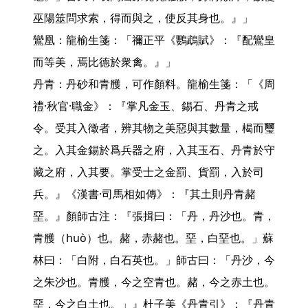
巫陽筮問求索，得而與之，使反其身也。』」

鸞凰：龍榆生箋：「禰正平《鸚鵡賦》：『配鸞皇
而等美，焉比德於衆禽。』」

丹青：丹砂和青雘，可作顏料。龍榆生箋：「《周
禮·秋官·職金》：『掌凡金玉、錫石、丹青之戒
令。受其入徵者，辨其物之美惡與其數量，楬而璽
之。入其金錫於爲兵器之府，入其玉石、丹青於守
藏之府，入其要。掌受士之金罰、貨罰，入於司
兵。』《漢書·司馬相如傳》：『其土則丹青赭
堊。』顏師古注：『張揖曰：「丹，丹沙也。青，
青雘（huò）也。赭，赤赭也。堊，白堊也。」蘇
林曰：「白附，白石英也。」師古曰：「丹沙，今
之朱沙也。青雘，今之空青也。赭，今之赤土也。
堊，今之白土也。」』杜子美《丹青引》：『丹青