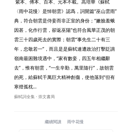
 紫本、傅本、百本、元本不載。高培華《蘇軾
〈雨中花慢〉是悼朝雲》認爲，詞開篇“巫山雲雨”
典，符合朝雲是侍妾而非正室的身份；“嫩臉羞蛾
因甚，化作行雲，卻返巫陽”也符合風華正茂的朝
雲三十四歲死去的實際；朝雲“事先生二十有三
年，忠敬若一”，而且是是蘇軾連遭政治打擊貶謫
嶺南最困難境遇中，“家有數妾，四五年相繼辭
去”，惟有朝雲，“一生辛勤，萬里隨行”，故朝雲
的死，給蘇軾千萬巨大精神創傷，使他落到“但有
寒燈孤枕... 
蘇軾詞全集 · 崇文書局
繼續閱讀
雨中花慢