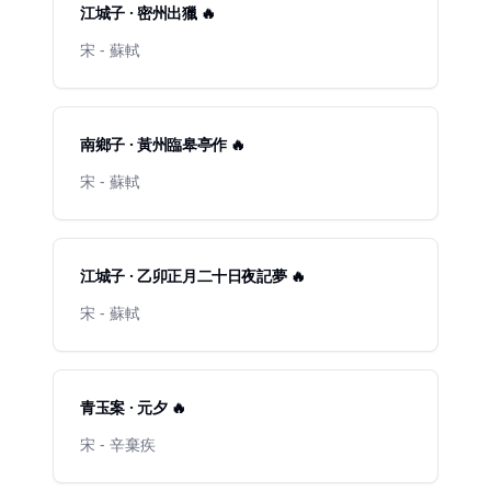
江城子 · 密州出獵 🔥
宋 - 蘇軾
南鄉子 · 黃州臨皋亭作 🔥
宋 - 蘇軾
江城子 · 乙卯正月二十日夜記夢 🔥
宋 - 蘇軾
青玉案 · 元夕 🔥
宋 - 辛棄疾