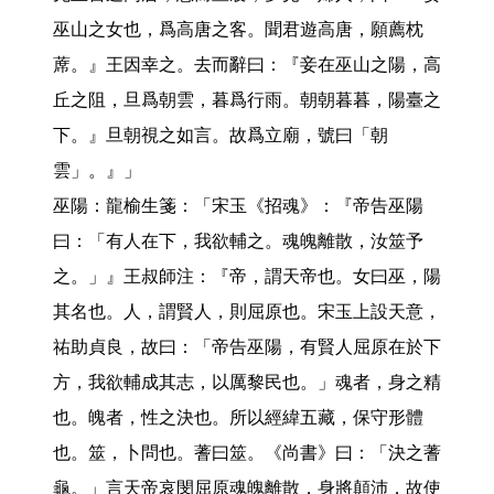
巫山之女也，爲高唐之客。聞君遊高唐，願薦枕
蓆。』王因幸之。去而辭曰：『妾在巫山之陽，高
丘之阻，旦爲朝雲，暮爲行雨。朝朝暮暮，陽臺之
下。』旦朝視之如言。故爲立廟，號曰「朝
雲」。』」

巫陽：龍榆生箋：「宋玉《招魂》：『帝告巫陽
曰：「有人在下，我欲輔之。魂魄離散，汝筮予
之。」』王叔師注：『帝，謂天帝也。女曰巫，陽
其名也。人，謂賢人，則屈原也。宋玉上設天意，
祐助貞良，故曰：「帝告巫陽，有賢人屈原在於下
方，我欲輔成其志，以厲黎民也。」魂者，身之精
也。魄者，性之決也。所以經緯五藏，保守形體
也。筮，卜問也。蓍曰筮。《尚書》曰：「決之蓍
龜。」言天帝哀閔屈原魂魄離散，身將顛沛，故使