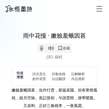
Togg
雨中花慢 · 嫩臉羞蛾因甚
收藏
[宋]
蘇軾
快速
詩文原文
詩集收錄
註解解析
導覽
創作背景
白話翻譯
作品賞析
嫩臉羞蛾因甚，化作行雲，卻返巫陽。但有寒燈孤
枕，皓月空牀。長記當初，乍諧雲雨，便學鸞凰。
又豈料、正好三春桃李，一夜風霜。