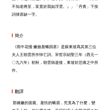
不知老將至，富貴於我如浮雲。』」「丹青」下按
詞律原缺一字。 
簡介
 《雨中花慢·嫩臉羞蛾因甚》是蘇東坡爲其第三位
夫人王朝雲所作悼亡詞。宋哲宗紹聖三年（西元一
〇九六年）初秋，朝雲病逝後，東坡於悲痛之中所
作。 
翻譯
 那嬌嫩的面龐、羞怯的蛾眉，究竟為了什麼，變