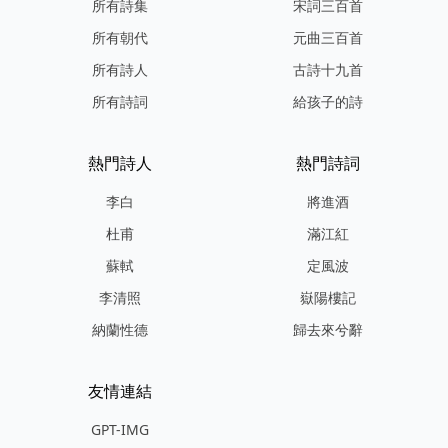
所有詩集
宋詞三百首
所有朝代
元曲三百首
所有詩人
古詩十九首
所有詩詞
給孩子的詩
熱門詩人
熱門詩詞
李白
將進酒
杜甫
滿江紅
蘇軾
定風波
李清照
嶽陽樓記
納蘭性德
歸去來兮辭
友情連結
GPT-IMG