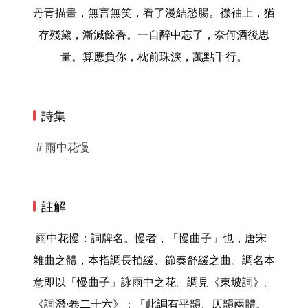
丹青描畫，無言無笑，看了漫結愁腸。襟袖上，猶
存殘黛，漸減餘香。一自醉中忘了，奈何酒後思
量。算應負你，枕前珠淚，萬點千行。
詩集
# 雨中花慢
註解
 雨中花慢：詞牌名。慢者，「慢曲子」也，唐宋
雜曲之體，本指調長拍緩、節奏舒緩之曲。調名本
意即以「慢曲子」詠雨中之花。調見《東坡詞》。
《詞潛·卷二十六》：「此調有平韻、仄韻兩體。