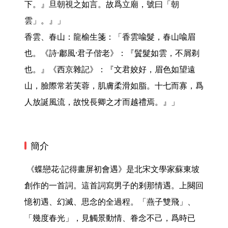
下。』旦朝視之如言。故爲立廟，號曰「朝
雲」。』」

香雲、春山：龍榆生箋：「香雲喩髮，春山喩眉
也。《詩·鄘風·君子偕老》：『鬒髮如雲，不屑剃
也。』《西京雜記》：『文君姣好，眉色如望遠
山，臉際常若芙蓉，肌膚柔滑如脂。十七而寡，爲
人放誕風流，故悅長卿之才而越禮焉。』」 
簡介
 《蝶戀花·記得畫屏初會遇》是北宋文學家蘇東坡
創作的一首詞。這首詞寫男子的剎那情遇。上闋回
憶初遇、幻滅、思念的全過程。「燕子雙飛」、
「幾度春光」，見觸景動情、眷念不己，爲時已