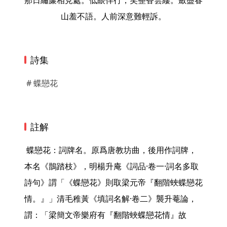
那日繡簾相見處。低眼佯行，笑整香雲縷。斂盡春
山羞不語。人前深意難輕訴。
詩集
# 蝶戀花
註解
 蝶戀花：詞牌名。原爲唐教坊曲，後用作詞牌，
本名《鵲踏枝》，明楊升庵《詞品·卷一·詞名多取
詩句》謂「《蝶戀花》則取梁元帝『翻階蛺蝶戀花
情。』」清毛稚黃《填詞名解·卷二》襲升菴論，
謂：「梁簡文帝樂府有『翻階蛺蝶戀花情』故