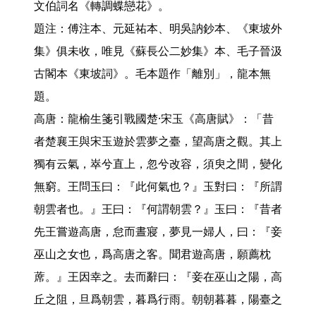
文伯詞名《轉調蝶戀花》。

題注：傅注本、元延祐本、明吳訥鈔本、《東坡外
集》俱未收，唯見《蘇長公二妙集》本、毛子晉汲
古閣本《東坡詞》。毛本題作「離別」，龍本無
題。

高唐：龍榆生箋引戰國楚·宋玉《高唐賦》：「昔
者楚襄王與宋玉遊於雲夢之臺，望高唐之觀。其上
獨有云氣，崒兮直上，忽兮改容，須臾之間，變化
無窮。王問玉曰：『此何氣也？』玉對曰：『所謂
朝雲者也。』王曰：『何謂朝雲？』玉曰：『昔者
先王嘗遊高唐，怠而晝寢，夢見一婦人，曰：『妾
巫山之女也，爲高唐之客。聞君遊高唐，願薦枕
蓆。』王因幸之。去而辭曰：『妾在巫山之陽，高
丘之阻，旦爲朝雲，暮爲行雨。朝朝暮暮，陽臺之