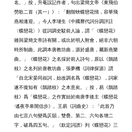
名。」按，升菴誤記作者，句出梁簡文帝《東飛伯
勞歌二首（其一）》：「翻階蛺蝶戀花情，容華飛
燕相逢迎。」今人李璉生《中國曆代詞分調評註
〈蝶戀花〉》從詞調史駁前人論，謂「《蝶戀花》
雖與梁簡文帝詩有關，或出於明人附會，絕非六朝
時所制曲。此調本唐教坊曲，源於盛唐，屬新燕樂
曲。」《蝶戀花》之名採於前人詩句，原以《鵲踏
枝》之名列於唐教坊曲，張夢機《詞律探源》謂
「自北宋晏同叔詞，始改調名爲《蝶戀花》，詞家
遂不復知有《鵲踏枝》之本意矣。」按，易《鵲踏
枝》爲「蝶戀花」之作實始於南唐李後主《蝶戀花
·遙夜亭皋閒信步》。王易《詞曲史》：「此首乃
由七言八句變爲仄韻，雙疊。第二、六句各增二
字，破爲四五句。」《欽定詞譜》列《蝶戀花》三