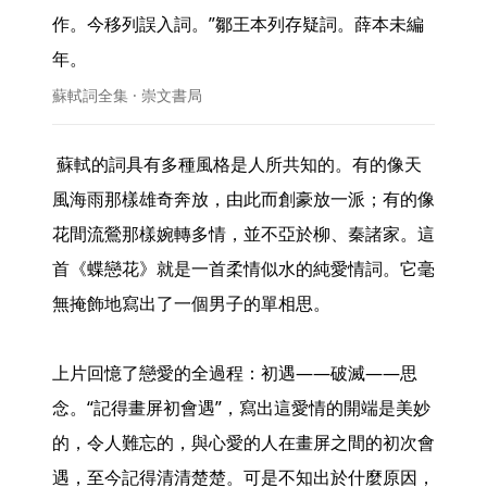
作。今移列誤入詞。”鄒王本列存疑詞。薛本未編
年。 
蘇軾詞全集 · 崇文書局
 蘇軾的詞具有多種風格是人所共知的。有的像天
風海雨那樣雄奇奔放，由此而創豪放一派；有的像
花間流鶯那樣婉轉多情，並不亞於柳、秦諸家。這
首《蝶戀花》就是一首柔情似水的純愛情詞。它毫
無掩飾地寫出了一個男子的單相思。

上片回憶了戀愛的全過程：初遇——破滅——思
念。“記得畫屏初會遇”，寫出這愛情的開端是美妙
的，令人難忘的，與心愛的人在畫屏之間的初次會
遇，至今記得清清楚楚。可是不知出於什麼原因，