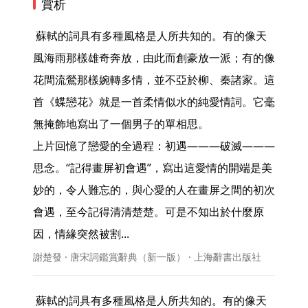
賞析
 蘇軾的詞具有多種風格是人所共知的。有的像天
風海雨那樣雄奇奔放，由此而創豪放一派；有的像
花間流鶯那樣婉轉多情，並不亞於柳、秦諸家。這
首《蝶戀花》就是一首柔情似水的純愛情詞。它毫
無掩飾地寫出了一個男子的單相思。

上片回憶了戀愛的全過程：初遇———破滅———
思念。“記得畫屏初會遇”，寫出這愛情的開端是美
妙的，令人難忘的，與心愛的人在畫屏之間的初次
會遇，至今記得清清楚楚。可是不知出於什麼原
因，情緣突然被割... 
謝楚發 · 唐宋詞鑑賞辭典（新一版） · 上海辭書出版社
 蘇軾的詞具有多種風格是人所共知的。有的像天