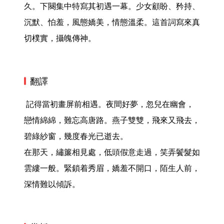
久。下闋集中特寫其初遇一幕。少女顧盼、矜持、
沉默、怕羞，風態嬌美，情態溫柔。這首詞寫來真
切樸實，攝魄傳神。 
翻譯
 記得當初畫屏前相遇。夜間好夢，忽兒在幽會，
戀情綿綿，難忘高唐路。燕子雙雙，飛來又飛去，
碧綠紗窗，幾度春光已逝去。

在那天，繡簾相見處，低頭假意走過，笑弄鬢髮如
雲縷一般。緊鎖着秀眉，嬌羞不開口，陌生人前，
深情難以傾訴。 