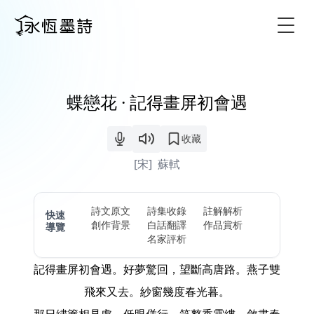
Togg
蝶戀花 · 記得畫屏初會遇
收藏
[宋]
蘇軾
詩文原文
詩集收錄
註解解析
快速
創作背景
白話翻譯
作品賞析
導覽
名家評析
記得畫屏初會遇。好夢驚回，望斷高唐路。燕子雙
飛來又去。紗窗幾度春光暮。