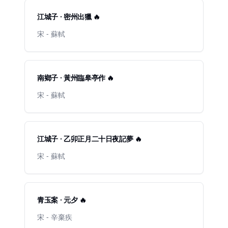
江城子 · 密州出獵 🔥
宋 - 蘇軾
南鄉子 · 黃州臨皋亭作 🔥
宋 - 蘇軾
江城子 · 乙卯正月二十日夜記夢 🔥
宋 - 蘇軾
青玉案 · 元夕 🔥
宋 - 辛棄疾