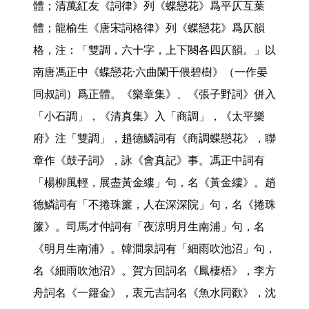
體；清萬紅友《詞律》列《蝶戀花》爲平仄互葉
體；龍榆生《唐宋詞格律》列《蝶戀花》爲仄韻
格，注：「雙調，六十字，上下闋各四仄韻。」以
南唐馮正中《蝶戀花·六曲闌干偎碧樹》（一作晏
同叔詞）爲正體。《樂章集》、《張子野詞》併入
「小石調」，《清真集》入「商調」，《太平樂
府》注「雙調」，趙德鱗詞有《商調蝶戀花》，聯
章作《鼓子詞》，詠《會真記》事。馮正中詞有
「楊柳風輕，展盡黃金縷」句，名《黃金縷》。趙
德鱗詞有「不捲珠簾，人在深深院」句，名《捲珠
簾》。司馬才仲詞有「夜涼明月生南浦」句，名
《明月生南浦》。韓澗泉詞有「細雨吹池沼」句，
名《細雨吹池沼》。賀方回詞名《鳳棲梧》，李方
舟詞名《一籮金》，衷元吉詞名《魚水同歡》，沈