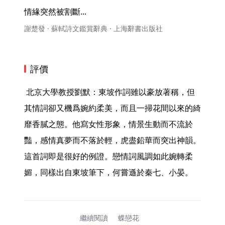
情緣突然被割斷... 
謝楚發 · 蘇軾詩文鑑賞辭典 · 上海辭書出版社
評價
 北京大學教授劉默：東坡作詞雖以豪放著稱，但
其情詞卻又機爲婉約柔美，而且一掃花間以來的綺
靡香膩之態。他寫女性形象，情景生動而不流於
豔，感情真夢而不落於輕，虎盡鉛華而突出神韻。
這首詞即是很好的例證。戀情詞風調如此婉轉柔
媚，同樣出自東坡筆下，何嘗遜於秦七、小晏。 
繼續閱讀
蝶戀花