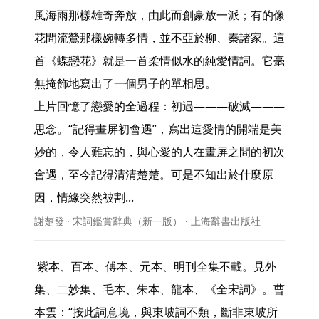
風海雨那樣雄奇奔放，由此而創豪放一派；有的像
花間流鶯那樣婉轉多情，並不亞於柳、秦諸家。這
首《蝶戀花》就是一首柔情似水的純愛情詞。它毫
無掩飾地寫出了一個男子的單相思。

上片回憶了戀愛的全過程：初遇———破滅———
思念。“記得畫屏初會遇”，寫出這愛情的開端是美
妙的，令人難忘的，與心愛的人在畫屏之間的初次
會遇，至今記得清清楚楚。可是不知出於什麼原
因，情緣突然被割... 
謝楚發 · 宋詞鑑賞辭典（新一版） · 上海辭書出版社
 紫本、百本、傅本、元本、明刊全集不載。見外
集、二妙集、毛本、朱本、龍本、《全宋詞》。曹
本雲：“按此詞意境，與東坡詞不類，斷非東坡所