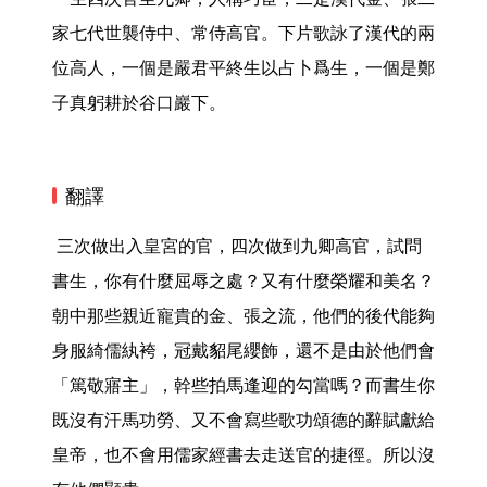
家七代世襲侍中、常侍高官。下片歌詠了漢代的兩
位高人，一個是嚴君平終生以占卜爲生，一個是鄭
子真躬耕於谷口巖下。 
翻譯
 三次做出入皇宮的官，四次做到九卿高官，試問
書生，你有什麼屈辱之處？又有什麼榮耀和美名？
朝中那些親近寵貴的金、張之流，他們的後代能夠
身服綺儒紈袴，冠戴貂尾纓飾，還不是由於他們會
「篤敬寤主」，幹些拍馬逢迎的勾當嗎？而書生你
既沒有汗馬功勞、又不會寫些歌功頌德的辭賦獻給
皇帝，也不會用儒家經書去走送官的捷徑。所以沒