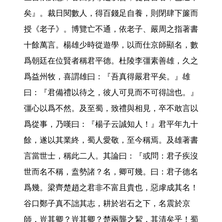
矣』。裁日閱數人，得百錢足自養，則閉肆下簾而
授《老子》。博覽亡不通，依老子、嚴周之指著書
十餘萬言。楊雄少時從遊學，以而仕京師顯名，數
爲朝廷在位賢者稱君平德。杜陵李彊素善雄，久之
爲益州牧，喜謂雄曰：『吾真得嚴君平矣。』雄
曰：『君備禮以待之，彼人可見而不可得詘也。』
彊心以爲不然。及至蜀，致禮與相見，卒不敢言以
爲從事，乃嘆曰：『楊子云誠知人！』君平年九十
餘，遂以其業終，蜀人愛敬，至今稱焉。及雄著書
言當世士，稱此二人。其論曰：『或問：君子疾沒
世而名不稱，盍勢諸？名，卿可幾。曰：君子德名
爲幾。梁齊楚趙之君非不富且貴也，惡虖成其名！
谷口鄭子真不詘其志，耕於岩石之下，名震於京
師，豈其卿？豈其卿？楚兩龔之絜，其清矣乎！蜀