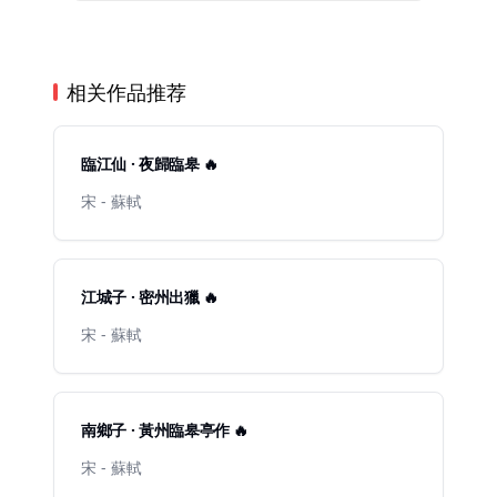
相关作品推荐
臨江仙 · 夜歸臨皋 🔥
宋 - 蘇軾
江城子 · 密州出獵 🔥
宋 - 蘇軾
南鄉子 · 黃州臨皋亭作 🔥
宋 - 蘇軾