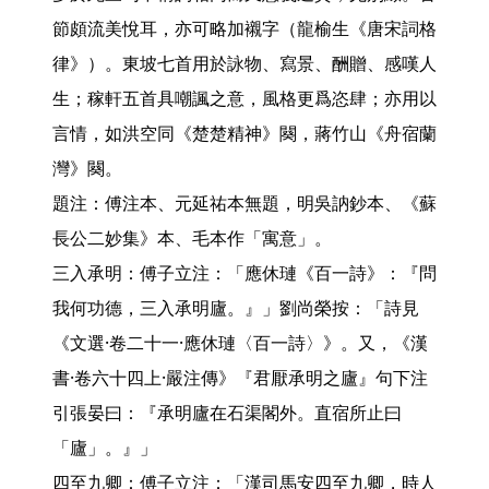
節頗流美悅耳，亦可略加襯字（龍榆生《唐宋詞格
律》）。東坡七首用於詠物、寫景、酬贈、感嘆人
生；稼軒五首具嘲諷之意，風格更爲恣肆；亦用以
言情，如洪空同《楚楚精神》闋，蔣竹山《舟宿蘭
灣》闋。

題注：傅注本、元延祐本無題，明吳訥鈔本、《蘇
長公二妙集》本、毛本作「寓意」。

三入承明：傅子立注：「應休璉《百一詩》：『問
我何功德，三入承明廬。』」劉尚榮按：「詩見
《文選·卷二十一·應休璉〈百一詩〉》。又，《漢
書·卷六十四上·嚴注傳》『君厭承明之廬』句下注
引張晏曰：『承明廬在石渠閣外。直宿所止曰
「廬」。』」

四至九卿：傅子立注：「漢司馬安四至九卿，時人