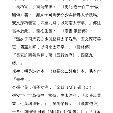
目爲巧宦。」劉尚榮按：「《史記·卷一百二十·汲
黯傳》雲：『黯姊子司馬安亦少與黯爲太子洗馬。
安文深巧善宦，四至九卿，以河南太守卒。』傅注
當本於此。」龍榆生箋：「《漢書·汲黯傳》：
『黯姊子司馬安亦少與黯爲太子洗馬。安文深巧善
宦，四至九卿，以河南太守卒。』《儒林傳》：
『長安許商善爲算，著《五行論歷》，四至九
卿。』」

儒生：明吳訥鈔本、《蘇長公二妙集》本、毛本作
「書生」。

金張七葉：傅子立注：「金日（Mì）磾（Dī）、
張安世七世爲侍中、常侍。左太沖詩：『金張藉舊
業，七葉珥漢貂。』」劉尚榮按：「《漢書·卷六
十八·〈霍光金日磾（Mì Dī）列傳·贊〉》：『（金