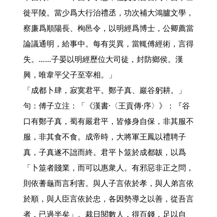
徙平陵。當少爲大行治禮丞，功次補大鴻臚文學，
察廉爲順陽長、栒邑令，以明經爲博士，公卿薦當
論議通明，給事中。每有災異，當輒傅經術，言得
失。……子晏以明經歷位大司徒，封防鄉侯。漢
興，唯韋平父子至宰相。」

「成都卜肆，寂寞君平。鄭子真、巖谷躬耕。」
句：傅子立注：「《漢書·〈王貢傳·序〉》：『谷
口有鄭子真，蜀有嚴君平，皆修身自保，非其服不
服，非其食不食。成帝時，大將軍王鳳以禮聘子
真，子真遂不詘而終。君平卜筮於成都韍，以爲
「卜筮者賤業，而可以惠衆人。有邪惡非正之問，
則依蓍龜而言利害。與人子言依於孝，與人弟言依
於順，與人臣言依於忠，各因勢導之以善，從吾言
者，已過半矣」。裁日閱數人，得百錢，足以自