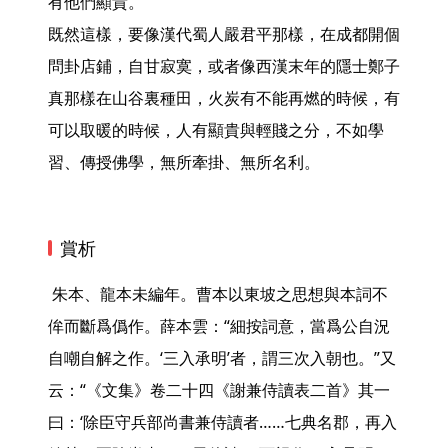
有他們顯貴。

既然這樣，要像漢代蜀人嚴君平那樣，在成都開個
問卦店鋪，自甘寂寞，或者像西漢末年的隱士鄭子
真那樣在山谷裏種田，火炭有不能再燃的時候，有
可以取暖的時候，人有顯貴與輕賤之分，不如學
習、傳授佛學，無所牽掛、無所名利。 
賞析
 朱本、龍本未編年。曹本以東坡之思想與本詞不
侔而斷爲僞作。薛本雲：“細按詞意，當爲公自況
自嘲自解之作。‘三入承明’者，謂三次入朝也。”又
云：“《文集》卷二十四《謝兼侍讀表二首》其一
曰：‘除臣守兵部尚書兼侍讀者……七典名郡，再入