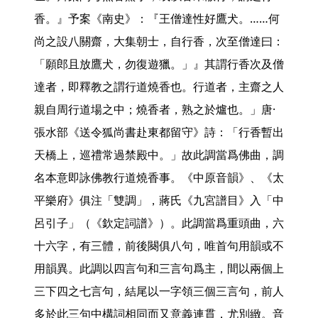
香。』予案《南史》：『王僧達性好鷹犬。……何
尚之設八關齋，大集朝士，自行香，次至僧達曰：
「願郎且放鷹犬，勿復遊獵。」』其謂行香次及僧
達者，即釋教之謂行道燒香也。行道者，主齋之人
親自周行道場之中；燒香者，熟之於爐也。」唐·
張水部《送令狐尚書赴東都留守》詩：「行香暫出
天橋上，巡禮常過禁殿中。」故此調當爲佛曲，調
名本意即詠佛教行道燒香事。《中原音韻》、《太
平樂府》俱注「雙調」，蔣氏《九宮譜目》入「中
呂引子」（《欽定詞譜》）。此調當爲重頭曲，六
十六字，有三體，前後闋俱八句，唯首句用韻或不
用韻異。此調以四言句和三言句爲主，間以兩個上
三下四之七言句，結尾以一字領三個三言句，前人
多於此三句中構詞相同而又意義連貫，尤別緻。音