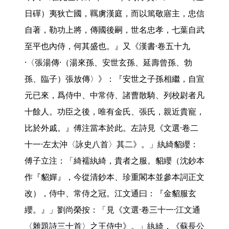
日磾）夷狄亡國，羈虜漢庭，而以篤敬寤主，忠信
自著，勒功上將，傳國後嗣，世名忠孝，七葉自武
至平也內侍，何其盛也。』又《漢書·卷五十九
·〈張湯傳·（湯來孫、安世玄孫、延壽曾孫、勃
孫、臨子）張放傳〉》：『安世之子孫相繼，自宣
元已來，爲侍中、中常侍、諸曹散騎、列校尉者凡
十餘人。功臣之後，唯有金氏、張氏，親近貴寵，
比於外戚。』傅注當本於此。左詩見《文選·卷二
十一·左太沖〈詠史八首〉其二》。」紈綺貂纓：
傅子立注：「綺襦紈綺，貴者之服。貂纓（沈鈔本
作『貂嬋』，今從清鈔本、珍重閣本並參本詞正文
改），侍中、常侍之冠。江文通曰：『金貂服玄
纓。』」劉尚榮按：「見《文選·卷三十一·江文通
〈雜題詩三十首〉之王侍中》。」紈綺，《蘇長公