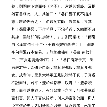
養，則閉肆下簾而授《老子》。遂以其業終。及楊
雄著書稱此二人。其論曰：「谷口鄭子真不詘其
志，耕於岩石之下，名震於京師，豈其卿，豈其
卿！蜀嚴湛冥，不作苟見，不治苟得，久幽而不改
其操，雖隨和何以加諸！」』」劉尚榮按：「節引
自《漢書·卷七十二·〈王貢兩龔鮑傳·序〉》，個別
字句與通行本稍異。」龍榆生箋引《漢書·卷七十
二·〈王貢兩龔鮑傳·序〉》：「谷口有鄭子真，蜀
有嚴君平，皆修身自保，非其服弗服，非其食弗
食。成帝時，元舅大將軍王鳳以禮聘子真，子真遂
不詘而終。君平卜筮於成都韍，以爲『卜筮者賤
業，而可以惠衆人。有邪惡非正之問，則依蓍龜爲
言利害。與人子言依於孝，與人弟言依於順，與人
臣言依於忠，各因勢導之以善，從吾言者，已過半