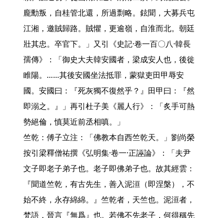
龐勳叛，自桂管北還，所過剽略。鉉聞，大募兵屯
江湘，邀賊歸路。賊懼，更逾嶺，自淮而北。朝廷
壯其忠。卒官下。」又引《史記·卷一百〇八·韓長
孺傳》：「御史大夫韓安國者，梁成安人也，後徙
睢陽。……其後安國坐法抵罪，蒙獄吏田甲辱安
國。安國曰：『死灰獨不復然乎？』田甲曰：『然
即溺之。』」再引杜子美《麗人行》：「炙手可熱
勢絕倫，慎莫近前丞相嗔。」

竺乾：傅子立注：「佛教本自西竺乾天。」劉尚榮
按引梁釋僧祐撰《弘明集·卷一·正誣論》：「夫尹
文子即老子弟子也。老子即佛弟子也。故其經雲：
『聞道竺乾，有古先生，善入泥洹（即涅槃），不
始不終，永存綿綿。』竺乾者，天竺也。泥洹者，
梵語，晉言『無爲』也。若佛不先老子，何得稱先