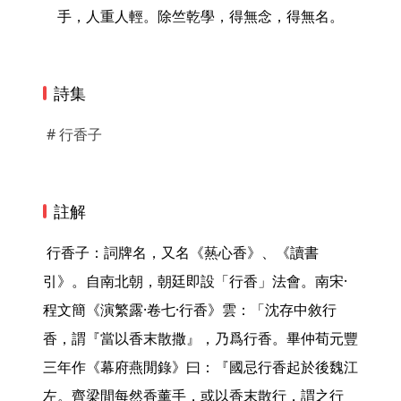
手，人重人輕。除竺乾學，得無念，得無名。
詩集
# 行香子
註解
 行香子：詞牌名，又名《爇心香》、《讀書
引》。自南北朝，朝廷即設「行香」法會。南宋·
程文簡《演繁露·卷七·行香》雲：「沈存中敘行
香，謂『當以香末散撒』，乃爲行香。畢仲荀元豐
三年作《幕府燕閒錄》曰：『國忌行香起於後魏江
左。齊梁間每然香薰手，或以香末散行，謂之行