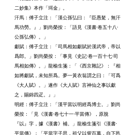
二妙集》本作「珥金」。

汗馬：傅子立注：「漢公孫弘曰：『臣愚駑，無汗
馬功勞。』」劉尚榮按：「語見《漢書·卷五十八·
公孫弘傳》。」

獻賦：傅子立注：「司馬相如獻賦於漢武帝，帝以
爲郎。」劉尚榮按：「事見《史記·卷一百十七·司
馬相如傳》。」龍榆生箋：「《西京雜記》：『相
如將獻賦，未知所爲。夢一黃衣翁謂之曰：「可爲
《大人賦》。」遂作《大人賦》言神仙之事以獻
之，賜錦四疋。』」

明經：傅子立注：「漢平當以明經爲博士。」劉尚
榮按：「見《漢書·卷七十一·平當傳》，原脫
『以』字，據《漢書》補。」龍榆生箋引《漢書·
平當傳》：「平當字子思，祖父以訾百萬，自下邑