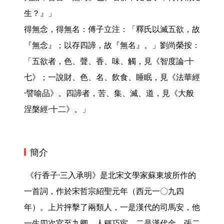
生？』」

得無念，得無名：傅子立注：「釋氏以滅五欲，故
『無念』；以存四諦，故『無名』。」劉尚榮按：
「五欲者，色、聲、香、味、觸，見《智度論·十
七》；一說財、色、名、飲食、睡眠，見《法華經
·譬喻品》。四諦者，苦、集、滅、道，見《大般
涅槃經·十二》。」 
簡介
 《行香子·三入承明》是北宋文學家蘇東坡所作的
一首詞，作於宋哲宗紹聖元年（西元一〇九四
年）。上片抨擊了兩類人，一是漢代的司馬安，他
一生四次官至九卿，人稱巧宦，二是漢代金、張二