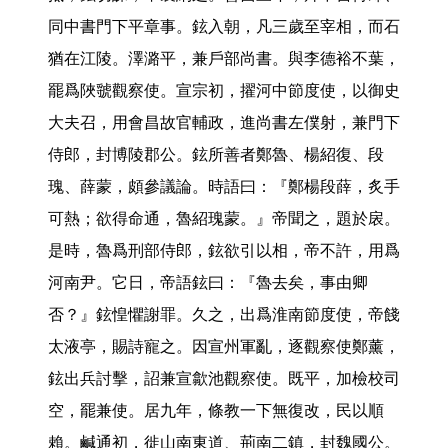
同中書門下平章事。鉉入朝，凡三歲至宰相，而石
猶在江陵。澤潞平，兼戶部尚書。與李德裕不葉，
罷爲陜虢觀察使。宣宗初，擢河中節度使，以御史
大夫召，用會昌故官輔政，進尚書左僕射，兼門下
侍郎，封博陵郡公。鉉所善者鄭魯、楊紹復、段
瑰、薛蒙，頗參議論。時語曰：『鄭楊段薛，炙手
可熱；欲得命通，魯紹瑰蒙。』帝聞之，題於扆。
是時，魯爲刑部侍郎，鉉欲引以相，帝不許，用爲
河南尹。它日，帝語鉉曰：『魯去矣，事由卿
否？』鉉惶懼謝罪。久之，出爲淮南節度使，帝餞
太液亭，賜詩寵之。因宣州軍亂，逐觀察使鄭薰，
鉉出兵討擊，詔兼宣歙池觀察使。既平，加檢校司
空，罷兼使。居九年，條教一下無復改，民以順
賴。鹹通初，徙山南東道、荊南二鎮，封魏國公。