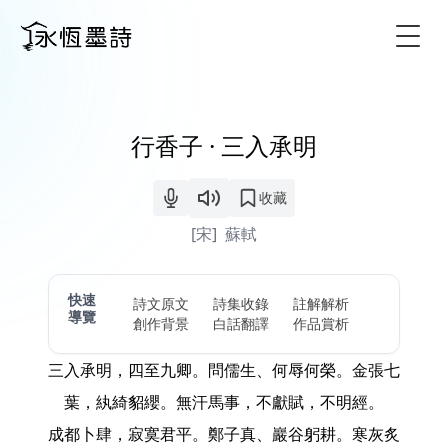
Togg
行香子 · 三入承明
收藏
[宋]
蘇軾
快速
詩文原文
詩集收錄
註解解析
導覽
創作背景
白話翻譯
作品賞析
三入承明，四至九卿。問儒生、何辱何榮。金張七
葉，紈綺貂纓。無汗馬事，不獻賦，不明經。
成都卜肆，寂寞君平。鄭子真、巖谷躬耕。寒灰炙