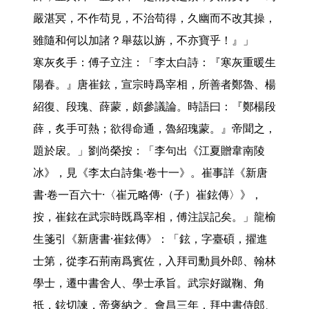
嚴湛冥，不作苟見，不治苟得，久幽而不改其操，
雖隨和何以加諸？舉茲以旃，不亦寶乎！』」

寒灰炙手：傅子立注：「李太白詩：『寒灰重暖生
陽春。』唐崔鉉，宣宗時爲宰相，所善者鄭魯、楊
紹復、段瑰、薛蒙，頗參議論。時語曰：『鄭楊段
薛，炙手可熱；欲得命通，魯紹瑰蒙。』帝聞之，
題於扆。」劉尚榮按：「李句出《江夏贈韋南陵
冰》，見《李太白詩集·卷十一》。崔事詳《新唐
書·卷一百六十·〈崔元略傳·（子）崔鉉傳〉》，
按，崔鉉在武宗時既爲宰相，傅注誤記矣。」龍榆
生箋引《新唐書·崔鉉傳》：「鉉，字臺碩，擢進
士第，從李石荊南爲賓佐，入拜司勳員外郎、翰林
學士，遷中書舍人、學士承旨。武宗好蹴鞠、角
抵，鉉切諫，帝褒納之。會昌三年，拜中書侍郎、