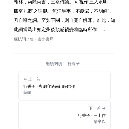
翰林，兩除尚書，三忝侍讀。’可視作‘三入承明，
四至九卿’之註腳。‘無汗馬事，不獻賦，不明經’，
乃自嘲之詞。至如下闋，則自寬自解耳。准此，知
此詞當爲出知定州後預感禍變將臨時所作，... 
蘇軾詞全集 · 崇文書局
繼續閱讀
行香子
← 上一首
行香子 · 與泗守過南山晚歸作
蘇軾
下一首 →
行香子 · 三山作
辛棄疾