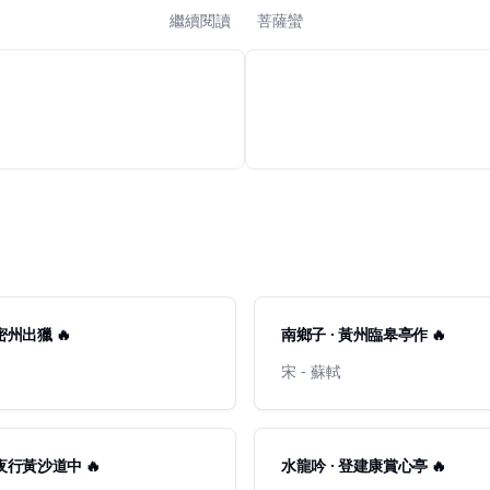
繼續閱讀
菩薩蠻
密州出獵 🔥
南鄉子 · 黃州臨皋亭作 🔥
宋 - 蘇軾
 夜行黃沙道中 🔥
水龍吟 · 登建康賞心亭 🔥