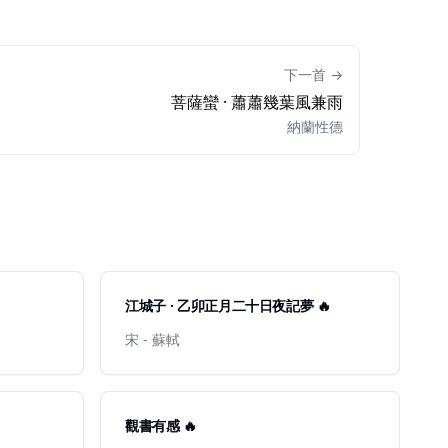
下一首 →
菩薩蠻 · 蕭蕭幾葉風兼雨
納蘭性德
江城子 · 乙卯正月二十日夜記夢 🔥
宋 - 蘇軾
觀書有感 🔥