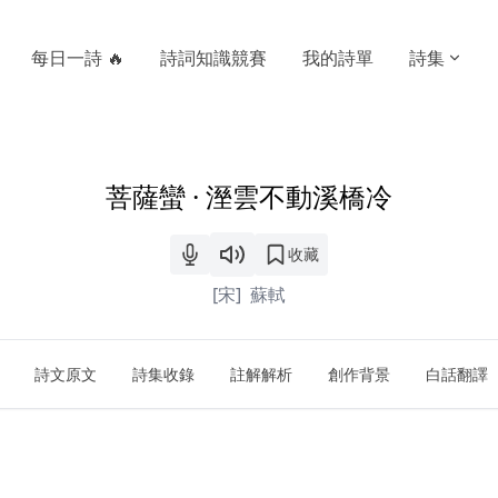
每日一詩 🔥
詩詞知識競賽
我的詩單
詩集
菩薩蠻 · 溼雲不動溪橋冷
收藏
[宋]
蘇軾
詩文原文
詩集收錄
註解解析
創作背景
白話翻譯