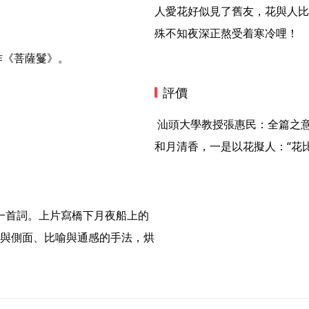
人愛花好似見了舊友，花與人比
殊不知夜深正熬受着寒冷哩！ 
評價
 汕頭大學教授張惠民：全篇之意境韻味，悽清蕭瑟，斜風嫩寒初透。一是小欄杆，一是
和月清香，一是以花擬人：“花比
與側面、比喻與通感的手法，烘