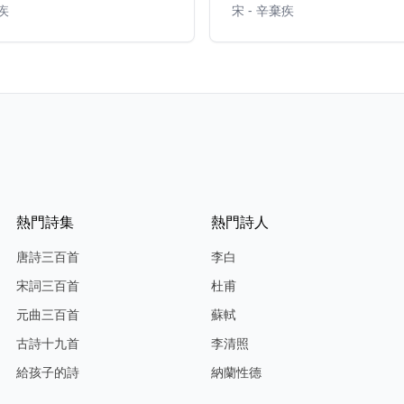
棄疾
宋 - 辛棄疾
熱門詩集
熱門詩人
唐詩三百首
李白
宋詞三百首
杜甫
元曲三百首
蘇軾
古詩十九首
李清照
給孩子的詩
納蘭性德