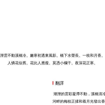
溼雲不動溪橋冷。嫩寒初透東風影。橋下水聲長。一枝和月香。
人憐花似舊。花比人應瘦。莫憑小欄干。夜深花正寒。
翻譯
 潮溼的雲彩凝滯不動，溪橋清冷，輕寒剛剛穿透東風的身影。橋下水發出長長的聲響，
河畔的梅枝正揉和着月光發出香