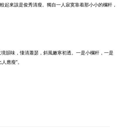
較起來該是俊秀清瘦。獨自一人寂寞靠着那小小的欄杆，
人應瘦”。 