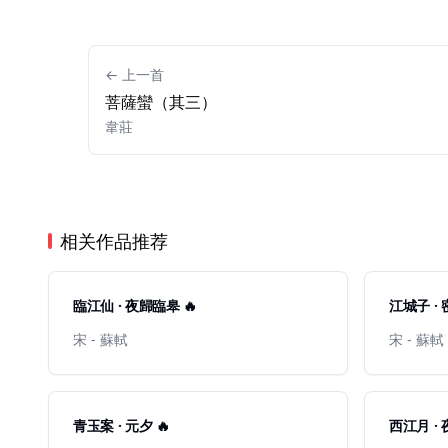
← 上一首
菩薩蠻（其三）
韋莊
相关作品推荐
臨江仙 · 夜歸臨皋 🔥
江城子 · 
宋 - 蘇軾
宋 - 蘇軾
青玉案 · 元夕 🔥
西江月 ·