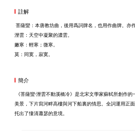
註解
 菩薩蠻：本唐教坊曲，後用爲詞牌名，也用作曲牌。亦作《菩薩鬘》。

溼雲：天空中凝聚的濃雲。

嫩寒：輕寒；微寒。

莫：同寞，寂寞。 
簡介
 《菩薩蠻·溼雲不動溪橋冷》是北宋文學家蘇軾所創作的一首詞。上片寫橋下月夜船上的
美景，下片寫河畔高樓與河下船裏的情思。全詞運用正面
托出了悽清蕭瑟的意境。 