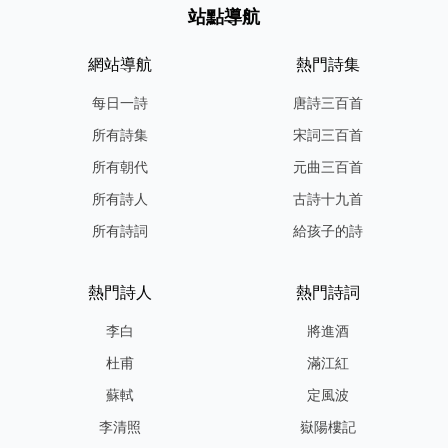
站點導航
網站導航
熱門詩集
每日一詩
唐詩三百首
所有詩集
宋詞三百首
所有朝代
元曲三百首
所有詩人
古詩十九首
所有詩詞
給孩子的詩
熱門詩人
熱門詩詞
李白
將進酒
杜甫
滿江紅
蘇軾
定風波
李清照
嶽陽樓記