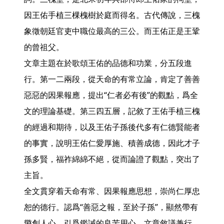
因王佑手植三棵槐樹於庭而得名。古代傳說，三槐
象徵朝廷官吏中職位最高的三公。而王佑正是王鞏
的曾祖父。

文章主題在於歌頌王佑的品德和功業，分五段進
行。第一二兩段，從天命的有常立論，肯定了善善
惡惡的因果報應，提出“仁者必有後”的觀點，爲全
文的理論基礎。第三四五層，記敘了王佑手植三槐
的經過和期待，以及王佑子孫後代多有仁德賢能者
的事實，說明王佑仁愛厚施、積善成德，因此才子
孫多賢，福祚綿綿不絕，從而論證了觀點，突出了
主旨。

全文貫穿着天命有常、因果報應思想，崇尚仁厚忠
恕的德行。認爲“善惡之報，至於子孫”，顯然帶有
懲創人心、引爲鑑誡的良苦用心。文章敘議兼行，