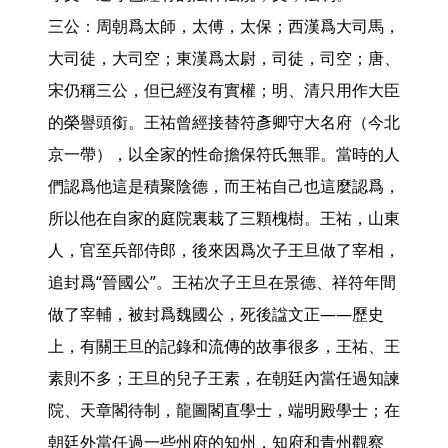
三公：周朝爲太師，太傅，太保；西漢爲大司馬，
大司徒，大司空；東漢爲太尉，司徒，司空；唐、
宋仍稱三公，但已經沒有實權；明、清只用作大臣
的榮譽頭銜。王祐曾經接替符彥卿守大名府（今北
京一帶），以全家的性命擔保符氏無罪。當時的人
們認爲他這是積聚陰德，而王祐自己也這麼認爲，
所以他在自家的庭院裏栽了三顆槐樹。王祐，山東
人，官至兵部侍郎，後來因爲次子王旦做了宰相，
追封爲“晉國公”。王祐次子王旦在景德、祥符年間
做了宰輔，被封爲魏國公，死後諡文正——歷史
上，有關王旦的記錄和流傳的故事很多，王祐、王
素則不多；王旦的兒子王素，在朝廷內當任過知諫
院、天章閣待制，龍圖閣直學士，端明殿學士；在
朝廷外當任過一些州府的知州，知府和青州觀察