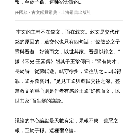
報，至於子孫。這種宿命論的... 
任國緒 · 古文鑑賞辭典 · 上海辭書出版社
 本文的主幹不在銘文，而在敘文。敘文是交代作
銘的原因的，這交代也只有四句話：“懿敏公之子
鞏與吾遊，好德而文，以世其家。吾是以錄之。”
據《宋史·王素傳》附其子王鞏傳曰：“鞏有雋才，
長於詩，從蘇軾遊。軾守徐州，鞏往訪之……軾得
罪，鞏亦竄賓州。”足見王鞏與蘇軾交往之深。整
篇敘文的重心則是作者有感於王鞏“好德而文，以
世其家”而生髮的議論。

議論的中心論點是天數有定，果報不爽，善惡之
報，至於子孫。這種宿命論... 