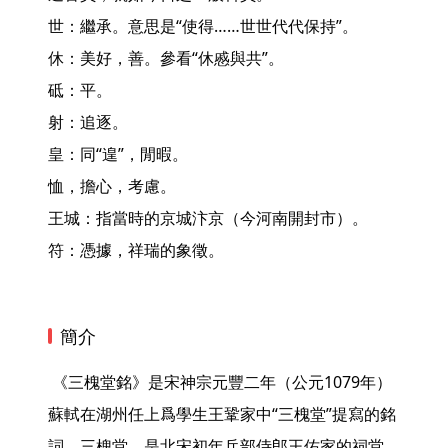
世：繼承。意思是“使得……世世代代保持”。

休：美好，善。參看“休慼與共”。

砥：平。

射：追逐。

皇：同“遑”，閒暇。

恤，擔心，考慮。

王城：指當時的京城汴京（今河南開封市）。

符：憑據，祥瑞的象徵。 
簡介
 《三槐堂銘》是宋神宗元豐二年（公元1079年）
蘇軾在湖州任上爲學生王鞏家中“三槐堂”提寫的銘
詞。三槐堂，是北宋初年兵部侍郎王佑家的祠堂，