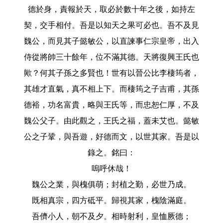
德於身，責報於天，取必於數十年之後，如持左
契，交手相付。吾是以知天之果可必也。吾不及見
魏公，而見其子懿敏公，以直諫事仁宗皇帝，出入
侍從將帥三十餘年，位不滿其德。天將復興王氏也
歟？何其子孫之多賢也！世有以晉公比李棲筠者，
其雄才直氣，真不相上下。而棲筠之子吉甫，其孫
德裕，功名富貴，略與王氏等，而忠恕仁厚，不及
魏公父子。由此觀之，王氏之福，蓋未艾也。懿敏
公之子鞏，與吾遊，好德而文，以世其家。吾是以
錄之。銘曰：
嗚呼休哉！
魏公之業，與槐俱萌；封植之勤，必世乃成。
既相真宗，四方砥平。歸視其家，槐陰滿庭。
吾儕小人，朝不及夕。相時射利，皇恤厥德；