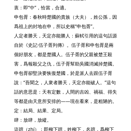
衷：即“中”，恰當，合適。

申包胥：春秋時楚國的貴族（大夫），姓公孫，因
爲祖上的封地在申，所以史稱“申包胥”。

人定者勝天，天定亦能勝人：蘇軾引用的這句話源
自於《史記·伍子胥列傳》。伍子胥和申包胥是兩
個好朋友，都是楚國人。伍子胥的父親被楚王殺
害，爲報殺父之仇，伍子胥幫助吳國消滅掉楚國。
申包胥卻堅決要恢復楚國，於是派人去跟伍子胥
說：“吾聞之，人衆者勝天，天定亦能破人。”這句
話的意思是：天有定數，人間的吉凶、禍福、得失
等都是由天意所安排的——現在看來，是粗陋的。

定：結局、結果、定局。

肆：放肆，放縱。

盜蹠（zhí）：即柳下蹠，姓柳下，名蹠，爲柳下