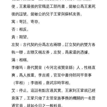
使，王素最後的官職是工部尚書，懿敏公爲王素死
後的諡號。懿敏公的兒子王鞏與蘇軾友善。

寓：寄託、寄存。

否：相反。

責：期望。

左契：古代契約分爲左右兩聯，訂立契約的雙方各
執一聯，左聯又稱左券，左契，爲索還的憑據。

滿：相稱。

李棲筠：唐代贊皇（今河北省贊皇縣）人，性格直
爽，爲人推重。李吉甫，官至中書侍郎同平章事
（宰相）；李德裕，唐武宗時宰相。

艾：停止。這話有點言過其實。王家到王鞏就已經
衰落了，王鞏只做了主管皇族事務的機關的一名普
通官員，就如今日之一般科員。
