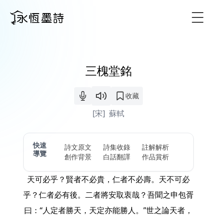
Togg
三槐堂銘
收藏
[宋]
蘇軾
快速
詩文原文
詩集收錄
註解解析
導覽
創作背景
白話翻譯
作品賞析
天可必乎？賢者不必貴，仁者不必壽。天不可必
乎？仁者必有後。二者將安取衷哉？吾聞之申包胥
曰：“人定者勝天，天定亦能勝人。”世之論天者，