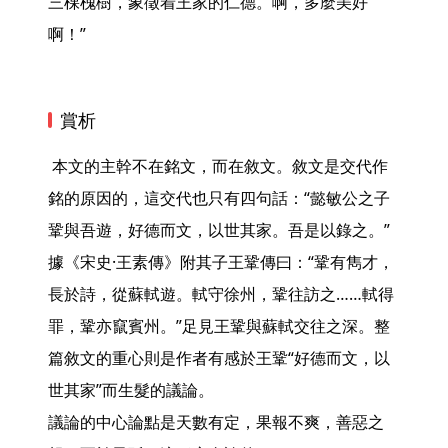
三棵槐樹，象徵着王家的仁德。啊，多麼美好
啊！” 
賞析
 本文的主幹不在銘文，而在敘文。敘文是交代作
銘的原因的，這交代也只有四句話：“懿敏公之子
鞏與吾遊，好德而文，以世其家。吾是以錄之。”
據《宋史·王素傳》附其子王鞏傳曰：“鞏有雋才，
長於詩，從蘇軾遊。軾守徐州，鞏往訪之……軾得
罪，鞏亦竄賓州。”足見王鞏與蘇軾交往之深。整
篇敘文的重心則是作者有感於王鞏“好德而文，以
世其家”而生髮的議論。

議論的中心論點是天數有定，果報不爽，善惡之