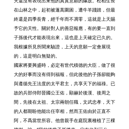
天還沒有表現出來他的真實意願的緣故。松柏生長
在山林之中，起初被蓬蒿圍困，遭牛羊踐踏，但最
終還是四季長青，經千年而不凋零，這就是上天賜
予它的天性。關於對人的善惡報應，有的要一直到
子孫後代才能表現出來，這也是上天確定已久的。
我根據所見所聞來驗證，上天的意願一定會展現
的，這是明白無疑的。

國家將要興盛時，必定有世代積德的大臣，做了很
大的好事而沒有得到福報，但此後他的子孫卻能夠
與遵循先王法度的太平君主，共享天下的福祿。已
故的兵部侍郎晉國公王佑，顯赫於後漢、後周之
間，先後在太祖、太宗兩朝任職，文武忠孝，天下
的人都期盼他能出任宰相，然而王佑由於正直不
阿，不爲當世所容。他曾親手在庭院裏種植了三棵