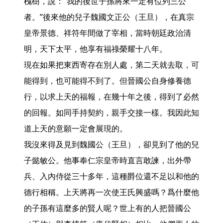
槐樹，說：“我的後世子孫將來一定有位列三公
者。”後來他的兒子魏國文正公（王旦），在真宗
皇帝景德、祥符年間做了宰相，當時朝廷政治清
明，天下太平，他享有福祿榮耀十八年。

現在如果把東西寄存在別人處，第二天就去取，可
能得到，也可能得不到了。但晉國公自身修養德
行，以求上天的福報，在幾十年之後，得到了必然
的回報。如同手持契約，親手交接一樣。我因此知
道上天的意願一定會展現的。

我沒來得及見到魏國公（王旦），卻見到了他的兒
子懿敏公。他事奉仁宗皇帝時直言敢諫，出外帶
兵、入內侍從三十多年，這種爵位還不足以和他的
德行相稱。上天將再一次使王氏興盛嗎？爲什麼他
的子孫有這麼多的賢人呢？世上有的人把晉國公