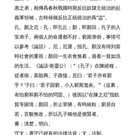
惠之弟，相傳爲春秋戰國時期反抗奴隸主統治的起
義軍領袖，古時候稱反抗正統統治的爲“盜”。

孔、顏之厄：孔，即孔丘；顏，即顏回，孔子的入
室弟子。兩個人的命運都不好，窮困潦倒，事情可
以參考《論語》。厄，厄運，指孔、顏沒有得到當
時社會的重視；顏回一生衣食無着，過着一貧如洗
的生活。《論語·衛靈公》：“（孔子）在陳絕糧，
從者病，莫能興。子路慍，見曰：‘君子亦有窮
乎？’子曰：‘君子固窮，小人窮斯濫矣。’”（這裏，
有怕窮和窮不怕的問題。）後因以“在陳之厄”指飢
貧等困境；顏回，所止單陋，有時絕粒，窮居自
若，言貌無改，所以孔子稱他是個賢者。

審：清楚，明白。

守文：遵守已經有的法律法規；文，法制。
