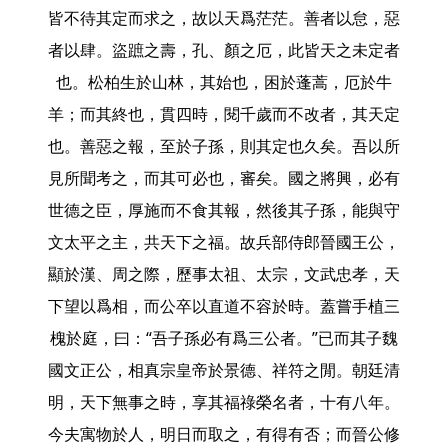
皆不待其定而求之，故以天爲茫茫。善者以怠，惡
者以肆。盜蹠之壽，孔、顏之厄，此皆天之未定者
也。松柏生於山林，其始也，困於蓬蒿，厄於牛
羊；而其終也，貫四時，閱千歲而不改者，其天定
也。善惡之報，至於子孫，則其定也久矣。吾以所
見所聞考之，而其可必也，審矣。國之將興，必有
世德之臣，厚施而不食其報，然後其子孫，能與守
文太平之主，共天下之福。故兵部侍郎晉國王公，
顯於漢、周之際，歷事太祖、太宗，文武忠孝，天
下望以爲相，而公卒以直道不容於時。蓋嘗手植三
槐於庭，曰：“吾子孫必有爲三公者。”已而其子魏
國文正公，相真宗皇帝於景德、祥符之閒。朝廷清
明，天下無事之時，享其福祿榮名者，十有八年。
今夫寓物於人，明日而取之，有得有否；而晉公修