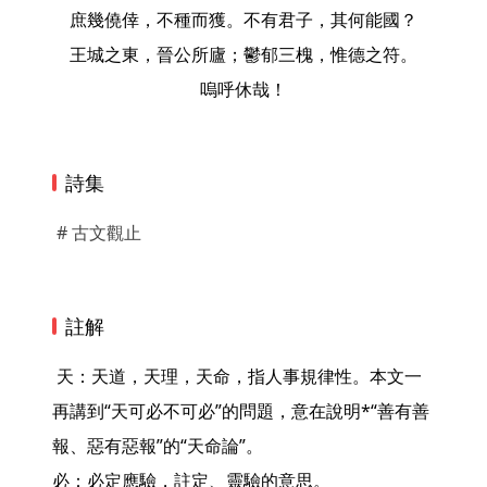
庶幾僥倖，不種而獲。不有君子，其何能國？
王城之東，晉公所廬；鬱郁三槐，惟德之符。
嗚呼休哉！
詩集
# 古文觀止
註解
 天：天道，天理，天命，指人事規律性。本文一
再講到“天可必不可必”的問題，意在說明*“善有善
報、惡有惡報”的“天命論”。

必：必定應驗，註定、靈驗的意思。
