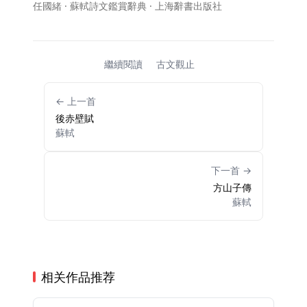
任國緒 · 蘇軾詩文鑑賞辭典 · 上海辭書出版社
繼續閱讀
古文觀止
← 上一首
後赤壁賦
蘇軾
下一首 →
方山子傳
蘇軾
相关作品推荐