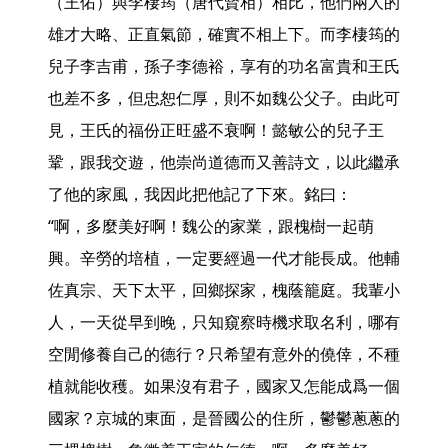
（王佑）與李棲筠（唐代賢相）相比，他們兩人的
雄才大略、正直氣節，確實不相上下。而李棲筠的
兒子李吉甫，孫子李德裕，享有的功名富貴和王氏
也差不多，但忠恕仁厚，則不如魏公父子。由此可
見，王氏的福份正旺盛不衰啊！懿敏公的兒子王
鞏，跟我交遊，他崇尚道德而又善詩文，以此繼承
了他的家風，我因此把他記了下來。銘曰：

“啊，多麼美好啊！魏公的家業，跟槐樹一起萌
興。辛勞的培植，一定要經過一代才能長成。他輔
佐真宗、天下太平，回鄉探家，槐蔭籠庭。我輩小
人，一天從早到晚，只知窺察時機求取名利，哪有
空閒修養自己的德行？只希望有意外的僥倖，不種
植就能收穫。如果沒有君子，國家又怎能成爲一個
國家？京城的東面，是晉國公的住所，鬱鬱蔥蔥的