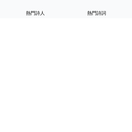
熱門詩人
熱門詩詞
李白
將進酒
杜甫
滿江紅
蘇軾
定風波
李清照
嶽陽樓記
納蘭性德
歸去來兮辭
友情連結
GPT-IMG
ShotEdit 免費線上圖片編輯
StickerCrafter 免費生成頭像
貼紙
Random Character