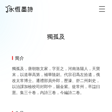
Togg
獨孤及
简介
獨孤及，唐朝散文家，字至之，河南洛陽人，天寶
末，以道舉高第，補華陰尉。代宗召爲左拾遺，俄
改太常博士。遷禮部員外郎，歷濠、舒二州刺史，
以治課加檢校司封郎中，賜金紫。徙常州，卒諡曰
憲。集三十卷，內詩三卷，今編詩二卷。