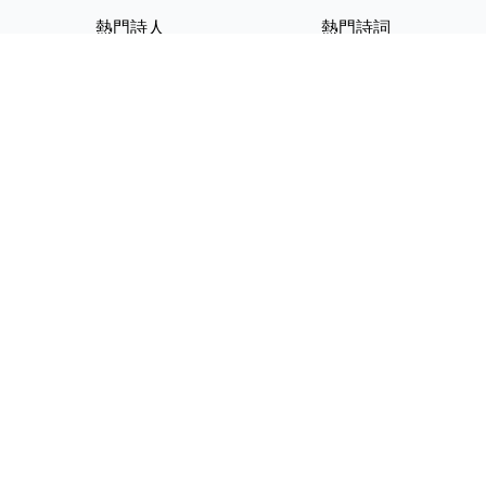
熱門詩人
熱門詩詞
李白
將進酒
杜甫
滿江紅
蘇軾
定風波
李清照
嶽陽樓記
納蘭性德
歸去來兮辭
友情連結
GPT-IMG
ShotEdit 免費線上圖片編輯
StickerCrafter 免費生成頭像
貼紙
Random Character
Generator