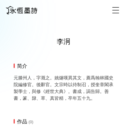
Togg
李泂
简介
元滕州人，字溉之。姚燧嘆異其文，薦爲翰林國史
院編修官。後辭官。文宗時以待制召，授奎章閣承
製學士，與修《經世大典》。書成，謁告歸。善
書，篆、隸、草、真皆精，卒年五十九。
作品
(0)