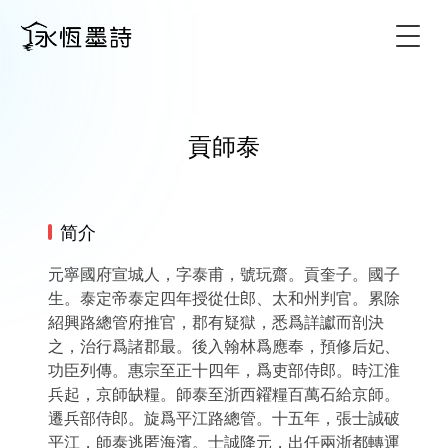
Togg
貢師泰
简介
元寧國府宣城人，字泰甫，號玩齋。貢奎子。國子
生。泰定帝泰定四年授從仕郎、太和州判官。累除
紹興路總管府推官，郡有疑獄，悉爲詳讞而剖決
之，治行爲諸郡最。後入翰林爲應奉，預修后妃、
功臣列傳。惠宗至正十四年，爲吏部侍郎。時江淮
兵起，京師缺糧。師泰至浙西糴糧百萬石給京師。
遷兵部侍郎。旋爲平江路總管。十五年，張士誠破
平江，師泰逃匿海濱。士誠降元，出任兩浙都轉運