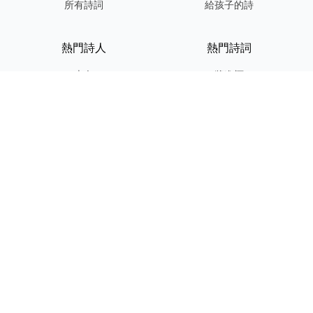
所有詩詞
給孩子的詩
熱門詩人
熱門詩詞
李白
將進酒
杜甫
滿江紅
蘇軾
定風波
李清照
嶽陽樓記
納蘭性德
歸去來兮辭
友情連結
GPT-IMG
ShotEdit 免費線上圖片編輯
StickerCrafter 免費生成頭像
貼紙