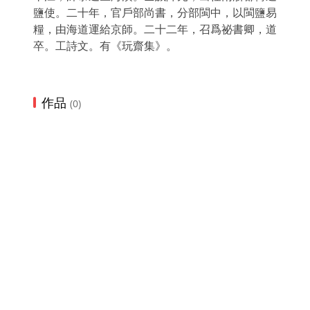
鹽使。二十年，官戶部尚書，分部閩中，以閩鹽易
糧，由海道運給京師。二十二年，召爲祕書卿，道
卒。工詩文。有《玩齋集》。
作品
(0)