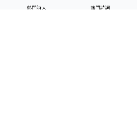
熱門詩人
熱門詩詞
李白
將進酒
杜甫
滿江紅
蘇軾
定風波
李清照
嶽陽樓記
納蘭性德
歸去來兮辭
友情連結
GPT-IMG
ShotEdit 免費線上圖片編輯
StickerCrafter 免費生成頭像
貼紙
Random Character
Generator