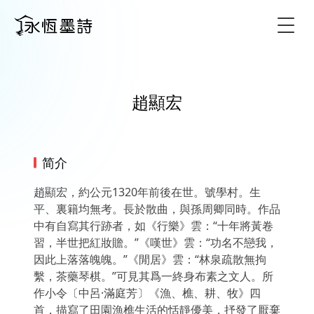
Togg
趙顯宏
简介
趙顯宏，約公元1320年前後在世。號學村。生
平、裏籍均無考。長於散曲，與孫周卿同時。作品
中有自寫其行跡者，如《行樂》雲：“十年將黃卷
習，半世把紅妝贍。”《嘆世》雲：“功名不戀我，
因此上落落魄魄。”《閒居》雲：“林泉疏散無拘
繫，茶藥琴棋。”可見其爲一終身布素之文人。所
作小令〔中呂·滿庭芳〕《漁、樵、耕、牧》四
首，描寫了田園漁樵生活的恬靜優美，抒發了厭棄