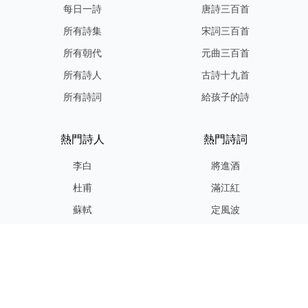
每日一詩
唐詩三百首
所有詩集
宋詞三百首
所有朝代
元曲三百首
所有詩人
古詩十九首
所有詩詞
給孩子的詩
熱門詩人
熱門詩詞
李白
將進酒
杜甫
滿江紅
蘇軾
定風波
李清照
嶽陽樓記
納蘭性德
歸去來兮辭
友情連結